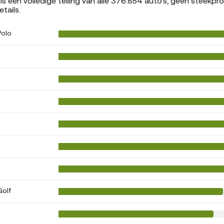
 is een volledige telling van alle 376.854 auto's, geen steekpro
tails.
Polo
Golf