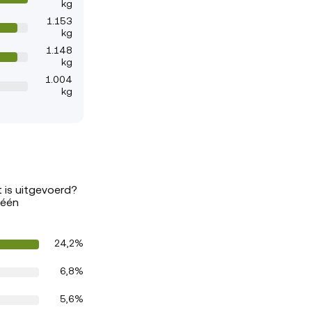
kg
1.153
kg
1.148
kg
1.004
kg
 is uitgevoerd?
 één
24,2%
6,8%
5,6%