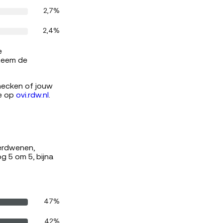
2,7%
2,4%
e
steem de
Checken of jouw
ie op
ovi.rdw.nl
.
verdwenen,
g 5 om 5, bijna
47%
42%