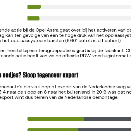
nde actie bij de Opel Astra gaat over: bij het activeren van d
ag kan ten gevolge van een te hoge druk van het opblaassy
 het opblaassysteem barsten (6.601 auto's in dit cohort).
: herstel bij een terugroepactie is
gratis
bij de fabrikant. 
aande actie heeft kan via de officiële RDW-voertuiginformat
e oudjes? Sloop tegenover export
sonenauto's die via sloop of export van de Nederlandse weg 
5 4 naar de sloop en 6 naar het buitenland. In 2018 was dat no
 export wint dus terrein van de Nederlandse demontage.