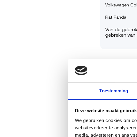
Volkswagen Gol
Fiat Panda
Van de gebreke
gebreken van 
Roest aan d
Toestemming
Roest aan dra
Fiat Panda
Deze website maakt gebruik
Ford Focus
We gebruiken cookies om cont
websiteverkeer te analyseren
Volkswagen Gol
media, adverteren en analys