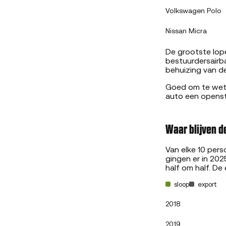
Volkswagen Polo
Nissan Micra
De grootste lope
bestuurdersairb
behuizing van de
Goed om te weten
auto een openst
Waar blijven d
Van elke 10 per
gingen er in 202
half om half. De
sloop
export
2018
2019