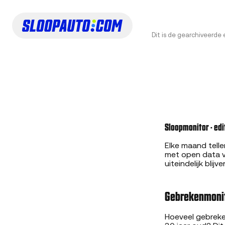
Dit is de gearchiveerde 
Sloopmonitor · edit
Elke maand telle
met open data v
uiteindelijk blijve
Gebrekenmonit
Hoeveel gebreke