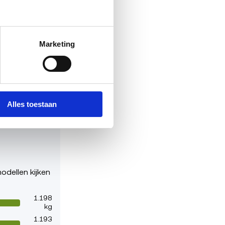
2,7%
2,6%
Marketing
 binnen alle
 zijn dus een
Alles toestaan
odellen kijken
1.198
kg
1.193