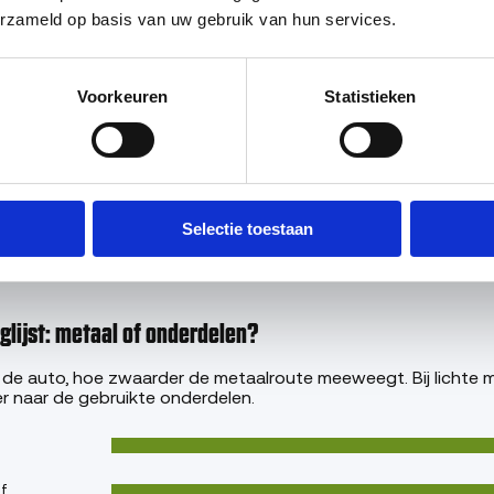
erzameld op basis van uw gebruik van hun services.
Voorkeuren
Statistieken
n bij de Fiat Panda valt 4,1% in deze groep. Dit is het aandeel
dat model, niet de kans dat één auto dit gebrek heeft.
pte auto's zitten niet meer in de RDW-data. Deze roestcijfers
erlevingsbias).
Selectie toestaan
lijst: metaal of onderdelen?
de auto, hoe zwaarder de metaalroute meeweegt. Bij lichte m
r naar de gebruikte onderdelen.
f