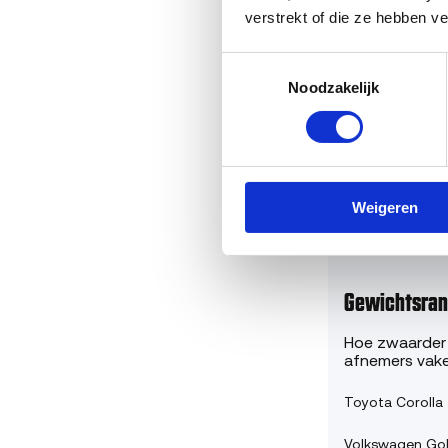
Opel Astra
verstrekt of die ze hebben v
Toyota Yaris
Toestemmingsselectie
Noodzakelijk
Van de gebreke
gebreken van 
Let op: gesloo
ondergrens (ov
Weigeren
Gewichtsrang
Hoe zwaarder 
afnemers vake
Toyota Corolla
Volkswagen Gol