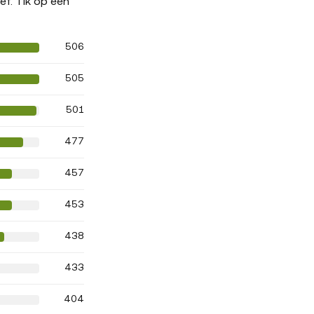
ef. Tik op een
506
505
501
477
457
453
438
433
404