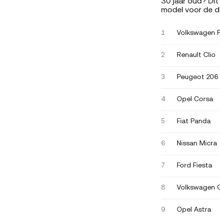
30 jaar oud? Dit
model voor de de
Volkswagen 
1
Renault Clio
2
Peugeot 206
3
Opel Corsa
4
Fiat Panda
5
Nissan Micra
6
Ford Fiesta
7
Volkswagen 
8
Opel Astra
9