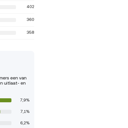
402
360
358
emers een van
n uitlaat- en
7,9%
7,1%
6,2%