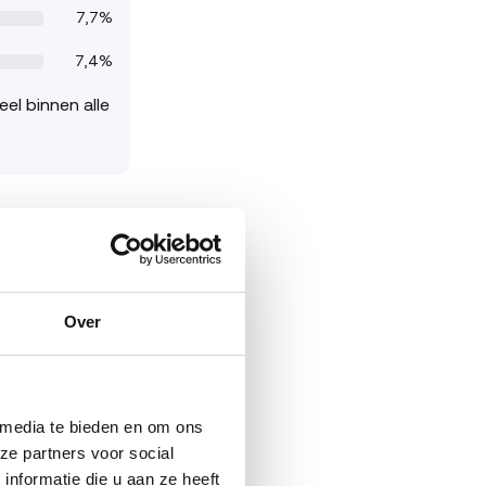
7,7%
7,4%
eel binnen alle
Over
4,1%
3,4%
 media te bieden en om ons 
e partners voor social 
2,9%
formatie die u aan ze heeft 