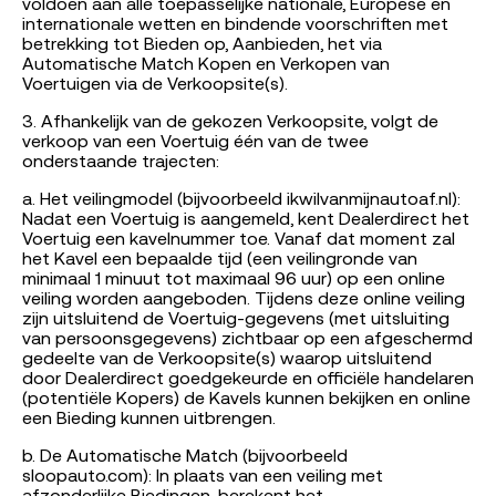
voldoen aan alle toepasselijke nationale, Europese en
internationale wetten en bindende voorschriften met
betrekking tot Bieden op, Aanbieden, het via
Automatische Match Kopen en Verkopen van
Voertuigen via de Verkoopsite(s).
3. Afhankelijk van de gekozen Verkoopsite, volgt de
verkoop van een Voertuig één van de twee
onderstaande trajecten:
a. Het veilingmodel (bijvoorbeeld ikwilvanmijnautoaf.nl):
Nadat een Voertuig is aangemeld, kent Dealerdirect het
Voertuig een kavelnummer toe. Vanaf dat moment zal
het Kavel een bepaalde tijd (een veilingronde van
minimaal 1 minuut tot maximaal 96 uur) op een online
veiling worden aangeboden. Tijdens deze online veiling
zijn uitsluitend de Voertuig-gegevens (met uitsluiting
van persoonsgegevens) zichtbaar op een afgeschermd
gedeelte van de Verkoopsite(s) waarop uitsluitend
door Dealerdirect goedgekeurde en officiële handelaren
(potentiële Kopers) de Kavels kunnen bekijken en online
een Bieding kunnen uitbrengen.
b. De Automatische Match (bijvoorbeeld
sloopauto.com): In plaats van een veiling met