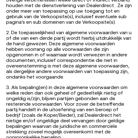
overige verbintenissen welke direct of indirect verband
houden met de dienstverlening van Dealerdirect . Ze zijn
onder meer van toepassing op uw toegang tot en
gebruik van de Verkoopsite(s), inclusief eventuele sub
pagina’s en sub domeinen van de Verkoopsite(s).
2. De toepasselijkheid van algemene voorwaarden van u
of die van een derde partij wordt hierbij uitdrukkelijk van
de hand gewezen. Deze algemene voorwaarden
hebben voorrang op alle voorwaarden die zijn
opgenomen in of waarnaar wordt verwezen in andere
documenten, inclusief correspondentie die niet in
overeenstemming is met deze algemene voorwaarden,
als dergelijke andere voorwaarden van toepassing zijn,
ondanks het voorgaande.
3. Als bepaling(en) in deze algemene voorwaarden om
welke reden dan ook geheel of gedeeltelijk nietig of
ongeldig is/zijn, blijven partijen gebonden aan de
resterende voorwaarden. Voor zover de betreffende
partij handelt in de uitoefening van een beroep of
bedrijf (zoals de Koper/Bieder), zal Dealerdirect het
nietige en/of ongeldige deel vervangen door geldige
bepalingen waarvan de juridische en commerciële
strekking zoveel mogelijk overeenkomt met de
oorspronkelijke bepaling.