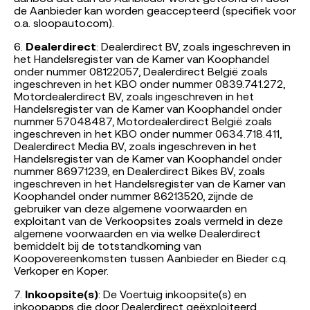
de Aanbieder kan worden geaccepteerd (specifiek voor
o.a. sloopauto.com).
6.
Dealerdirect
: Dealerdirect BV, zoals ingeschreven in
het Handelsregister van de Kamer van Koophandel
onder nummer 08122057, Dealerdirect België zoals
ingeschreven in het KBO onder nummer 0839.741.272,
Motordealerdirect BV, zoals ingeschreven in het
Handelsregister van de Kamer van Koophandel onder
nummer 57048487, Motordealerdirect België zoals
ingeschreven in het KBO onder nummer 0634.718.411,
Dealerdirect Media BV, zoals ingeschreven in het
Handelsregister van de Kamer van Koophandel onder
nummer 86971239, en Dealerdirect Bikes BV, zoals
ingeschreven in het Handelsregister van de Kamer van
Koophandel onder nummer 86213520, zijnde de
gebruiker van deze algemene voorwaarden en
exploitant van de Verkoopsites zoals vermeld in deze
algemene voorwaarden en via welke Dealerdirect
bemiddelt bij de totstandkoming van
Koopovereenkomsten tussen Aanbieder en Bieder c.q.
Verkoper en Koper.
7.
Inkoopsite(s)
: De Voertuig inkoopsite(s) en
inkoopapps die door Dealerdirect geëxploiteerd