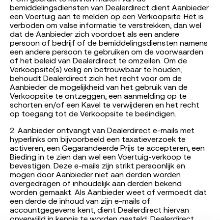
bemiddelingsdiensten van Dealerdirect dient Aanbieder
een Voertuig aan te melden op een Verkoopsite. Het is
verboden om valse informatie te verstrekken, dan wel
dat de Aanbieder zich voordoet als een andere
persoon of bedrijf of de bemiddelingsdiensten namens
een andere persoon te gebruiken om de voorwaarden
of het beleid van Dealerdirect te omzeilen. Om de
Verkoopsite(s) veilig en betrouwbaar te houden,
behoudt Dealerdirect zich het recht voor om de
Aanbieder de mogelijkheid van het gebruik van de
Verkoopsite te ontzeggen, een aanmelding op te
schorten en/of een Kavel te verwijderen en het recht
op toegang tot de Verkoopsite te beëindigen.
2. Aanbieder ontvangt van Dealerdirect e-mails met
hyperlinks om bijvoorbeeld een taxatieverzoek te
activeren, een Gegarandeerde Prijs te accepteren, een
Bieding in te zien dan wel een Voertuig-verkoop te
bevestigen. Deze e-mails zijn strikt persoonlijk en
mogen door Aanbieder niet aan derden worden
overgedragen of inhoudelijk aan derden bekend
worden gemaakt. Als Aanbieder weet of vermoedt dat
een derde de inhoud van zijn e-mails of
accountgegevens kent, dient Dealerdirect hiervan
onverwijld in kennis te worden gesteld. Dealerdirect