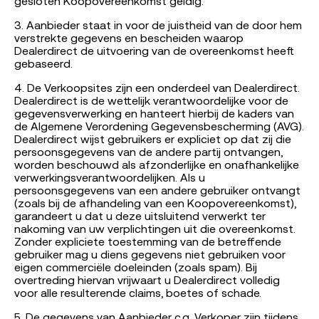
gesloten Koopovereenkomst geldig.
3. Aanbieder staat in voor de juistheid van de door hem
verstrekte gegevens en bescheiden waarop
Dealerdirect de uitvoering van de overeenkomst heeft
gebaseerd.
4. De Verkoopsites zijn een onderdeel van Dealerdirect.
Dealerdirect is de wettelijk verantwoordelijke voor de
gegevensverwerking en hanteert hierbij de kaders van
de Algemene Verordening Gegevensbescherming (AVG).
Dealerdirect wijst gebruikers er expliciet op dat zij die
persoonsgegevens van de andere partij ontvangen,
worden beschouwd als afzonderlijke en onafhankelijke
verwerkingsverantwoordelijken. Als u
persoonsgegevens van een andere gebruiker ontvangt
(zoals bij de afhandeling van een Koopovereenkomst),
garandeert u dat u deze uitsluitend verwerkt ter
nakoming van uw verplichtingen uit die overeenkomst.
Zonder expliciete toestemming van de betreffende
gebruiker mag u diens gegevens niet gebruiken voor
eigen commerciële doeleinden (zoals spam). Bij
overtreding hiervan vrijwaart u Dealerdirect volledig
voor alle resulterende claims, boetes of schade.
5. De gegevens van Aanbieder c.q. Verkoper zijn tijdens