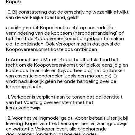
Koper).
10. Bij constatering dat de omschrijving wezenlijk afwijkt
van de werkelijke toestand, geldt:
a. veilingmodel: Koper heeft recht op een redelijke
vermindering van de koopsom (heronderhandeling) of
het recht de Koopovereenkomst ongedaan te maken
c.q. te ontbinden. Ook Verkoper mag in dat geval de
Koopovereenkomst kosteloos ontbinden.
b. Automatische Match: Koper heeft uitsluitend het
recht om de Koopovereenkomst ter plekke eenzijdig en
kosteloos te annuleren (bijvoorbeeld bij het ontbreken
van essentiële onderdelen zoals een motorblok). Er
vindt nadrukkelijk géén heronderhandeling over de
koopprijs plaats.
11. Verkoper is verplicht aan te tonen dat de identiteit
van het Voertuig overeenstemt met het
kentekenbewijs.
12. Voor het veilingmodel geldt: Koper betaalt uiterlijk bij
levering. Koper verstrekt Verkoper een vrijwaringsbewijs
en kwitantie. Verkoper levert alle bijbehorende
documenten (onderhoudsboekjes, codes,