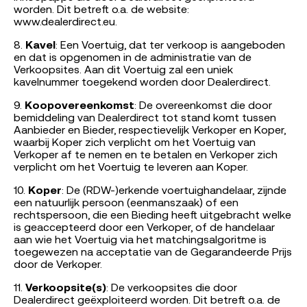
worden. Dit betreft o.a. de website:
www.dealerdirect.eu.
8.
Kavel
: Een Voertuig, dat ter verkoop is aangeboden
en dat is opgenomen in de administratie van de
Verkoopsites. Aan dit Voertuig zal een uniek
kavelnummer toegekend worden door Dealerdirect.
9.
Koopovereenkomst
: De overeenkomst die door
bemiddeling van Dealerdirect tot stand komt tussen
Aanbieder en Bieder, respectievelijk Verkoper en Koper,
waarbij Koper zich verplicht om het Voertuig van
Verkoper af te nemen en te betalen en Verkoper zich
verplicht om het Voertuig te leveren aan Koper.
10.
Koper
: De (RDW-)erkende voertuighandelaar, zijnde
een natuurlijk persoon (eenmanszaak) of een
rechtspersoon, die een Bieding heeft uitgebracht welke
is geaccepteerd door een Verkoper, of de handelaar
aan wie het Voertuig via het matchingsalgoritme is
toegewezen na acceptatie van de Gegarandeerde Prijs
door de Verkoper.
11.
Verkoopsite(s)
: De verkoopsites die door
Dealerdirect geëxploiteerd worden. Dit betreft o.a. de