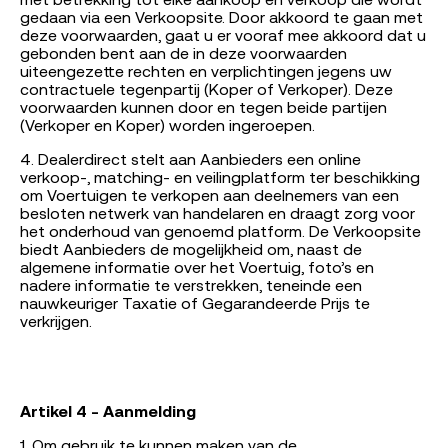
met betrekking tot elke aankoop en verkoop die wordt
gedaan via een Verkoopsite. Door akkoord te gaan met
deze voorwaarden, gaat u er vooraf mee akkoord dat u
gebonden bent aan de in deze voorwaarden
uiteengezette rechten en verplichtingen jegens uw
contractuele tegenpartij (Koper of Verkoper). Deze
voorwaarden kunnen door en tegen beide partijen
(Verkoper en Koper) worden ingeroepen.
4. Dealerdirect stelt aan Aanbieders een online
verkoop-, matching- en veilingplatform ter beschikking
om Voertuigen te verkopen aan deelnemers van een
besloten netwerk van handelaren en draagt zorg voor
het onderhoud van genoemd platform. De Verkoopsite
biedt Aanbieders de mogelijkheid om, naast de
algemene informatie over het Voertuig, foto’s en
nadere informatie te verstrekken, teneinde een
nauwkeuriger Taxatie of Gegarandeerde Prijs te
verkrijgen.
Artikel 4 - Aanmelding
1. Om gebruik te kunnen maken van de