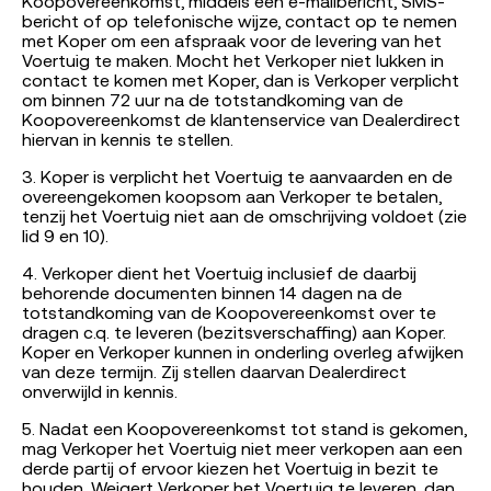
Koopovereenkomst, middels een e-mailbericht, SMS-
bericht of op telefonische wijze, contact op te nemen
met Koper om een afspraak voor de levering van het
Voertuig te maken. Mocht het Verkoper niet lukken in
contact te komen met Koper, dan is Verkoper verplicht
om binnen 72 uur na de totstandkoming van de
Koopovereenkomst de klantenservice van Dealerdirect
hiervan in kennis te stellen.
3. Koper is verplicht het Voertuig te aanvaarden en de
overeengekomen koopsom aan Verkoper te betalen,
tenzij het Voertuig niet aan de omschrijving voldoet (zie
lid 9 en 10).
4. Verkoper dient het Voertuig inclusief de daarbij
behorende documenten binnen 14 dagen na de
totstandkoming van de Koopovereenkomst over te
dragen c.q. te leveren (bezitsverschaffing) aan Koper.
Koper en Verkoper kunnen in onderling overleg afwijken
van deze termijn. Zij stellen daarvan Dealerdirect
onverwijld in kennis.
5. Nadat een Koopovereenkomst tot stand is gekomen,
mag Verkoper het Voertuig niet meer verkopen aan een
derde partij of ervoor kiezen het Voertuig in bezit te
houden. Weigert Verkoper het Voertuig te leveren, dan