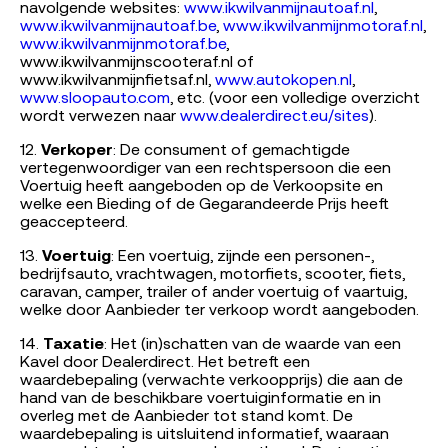
navolgende websites:
www.ikwilvanmijnautoaf.nl
,
www.ikwilvanmijnautoaf.be
,
www.ikwilvanmijnmotoraf.nl
,
www.ikwilvanmijnmotoraf.be
,
www.ikwilvanmijnscooteraf.nl of
www.ikwilvanmijnfietsaf.nl
,
www.autokopen.nl
,
www.sloopauto.com
, etc. (voor een volledige overzicht
wordt verwezen naar
www.dealerdirect.eu/sites
).
12.
Verkoper
: De consument of gemachtigde
vertegenwoordiger van een rechtspersoon die een
Voertuig heeft aangeboden op de Verkoopsite en
welke een Bieding of de Gegarandeerde Prijs heeft
geaccepteerd.
13.
Voertuig
: Een voertuig, zijnde een personen-,
bedrijfsauto, vrachtwagen, motorfiets, scooter, fiets,
caravan, camper, trailer of ander voertuig of vaartuig,
welke door Aanbieder ter verkoop wordt aangeboden.
14.
Taxatie
: Het (in)schatten van de waarde van een
Kavel door Dealerdirect. Het betreft een
waardebepaling (verwachte verkoopprijs) die aan de
hand van de beschikbare voertuiginformatie en in
overleg met de Aanbieder tot stand komt. De
waardebepaling is uitsluitend informatief, waaraan