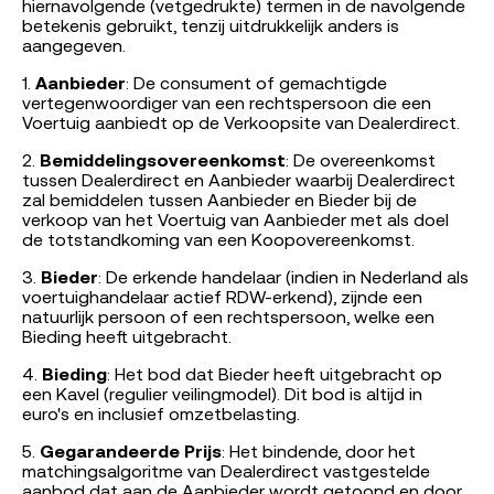
hiernavolgende (vetgedrukte) termen in de navolgende
betekenis gebruikt, tenzij uitdrukkelijk anders is
aangegeven.
1.
Aanbieder
: De consument of gemachtigde
vertegenwoordiger van een rechtspersoon die een
Voertuig aanbiedt op de Verkoopsite van Dealerdirect.
2.
Bemiddelingsovereenkomst
: De overeenkomst
tussen Dealerdirect en Aanbieder waarbij Dealerdirect
zal bemiddelen tussen Aanbieder en Bieder bij de
verkoop van het Voertuig van Aanbieder met als doel
de totstandkoming van een Koopovereenkomst.
3.
Bieder
: De erkende handelaar (indien in Nederland als
voertuighandelaar actief RDW-erkend), zijnde een
natuurlijk persoon of een rechtspersoon, welke een
Bieding heeft uitgebracht.
4.
Bieding
: Het bod dat Bieder heeft uitgebracht op
een Kavel (regulier veilingmodel). Dit bod is altijd in
euro's en inclusief omzetbelasting.
5.
Gegarandeerde Prijs
: Het bindende, door het
matchingsalgoritme van Dealerdirect vastgestelde
aanbod dat aan de Aanbieder wordt getoond en door