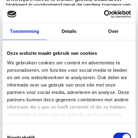
blokkeert in voorkomend geval de verdere toegang van
het account, om misbruik in naam van Aanbieder te
voorkomen. Aanbieder zal hierna nieuwe e-mails van
Dealerdirect ontvangen. Aanbieder is jegens
Dealerdirect aansprakelijk voor schade als gevolg van
Toestemming
Details
Over
misbruik van deze gegevens door derden voor zover
dat misbruik aan Aanbieder redelijkerwijs is toe te
rekenen.
Deze website maakt gebruik van cookies
3. De afhandeling van de aanmelding is afhankelijk van
de gebruikte Verkoopsite en het bijbehorende
We gebruiken cookies om content en advertenties te 
verkoopmodel:
personaliseren, om functies voor social media te bieden 
a. Bij het aanvragen van een Taxatie (veilingmodel): Na
en om ons websiteverkeer te analyseren. Ook delen we 
het aanmelden van het Voertuig zal Aanbieder een e-
informatie over uw gebruik van onze site met onze 
mail ontvangen welke bevestigd moet worden om te
partners voor social media, adverteren en analyse. Deze 
zorgen dat het Voertuig ter Taxatie aangeboden
wordt. Indien bevestiging uitblijft kan Dealerdirect er
partners kunnen deze gegevens combineren met andere 
toe overgaan de aanmelding handmatig te activeren.
informatie die u aan ze heeft verstrekt of die ze hebben 
Na een handmatige controle c.q. aanvulling c.q.
verzameld op basis van uw gebruik van hun services.
correctie van de aanmelding zal er een samenvatting
van de ontvangen gegevens per e-mail verzonden
worden naar Aanbieder.
Toestemmingsselectie
b. Bij de Automatische Match (o.a. sloopauto.com): De
Noodzakelijk