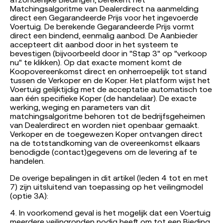
afzonderlijke Biedingen, berekent het
Matchingsalgoritme van Dealerdirect na aanmelding
direct een Gegarandeerde Prijs voor het ingevoerde
Voertuig. De berekende Gegarandeerde Prijs vormt
direct een bindend, eenmalig aanbod. De Aanbieder
accepteert dit aanbod door in het systeem te
bevestigen (bijvoorbeeld door in "Stap 3" op "verkoop
nu" te klikken). Op dat exacte moment komt de
Koopovereenkomst direct en onherroepelijk tot stand
tussen de Verkoper en de Koper. Het platform wijst het
Voertuig gelijktijdig met de acceptatie automatisch toe
aan één specifieke Koper (de handelaar). De exacte
werking, weging en parameters van dit
matchingsalgoritme behoren tot de bedrijfsgeheimen
van Dealerdirect en worden niet openbaar gemaakt.
Verkoper en de toegewezen Koper ontvangen direct
na de totstandkoming van de overeenkomst elkaars
benodigde (contact)gegevens om de levering af te
handelen.
De overige bepalingen in dit artikel (leden 4 tot en met
7) zijn uitsluitend van toepassing op het veilingmodel
(optie 3A):
4. In voorkomend geval is het mogelijk dat een Voertuig
meerdere veilingronden nodig heeft om tot een Bieding