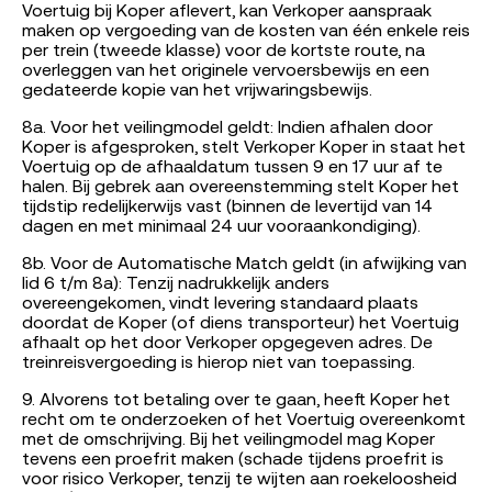
Voertuig bij Koper aflevert, kan Verkoper aanspraak
maken op vergoeding van de kosten van één enkele reis
per trein (tweede klasse) voor de kortste route, na
overleggen van het originele vervoersbewijs en een
gedateerde kopie van het vrijwaringsbewijs.
8a. Voor het veilingmodel geldt: Indien afhalen door
Koper is afgesproken, stelt Verkoper Koper in staat het
Voertuig op de afhaaldatum tussen 9 en 17 uur af te
halen. Bij gebrek aan overeenstemming stelt Koper het
tijdstip redelijkerwijs vast (binnen de levertijd van 14
dagen en met minimaal 24 uur vooraankondiging).
8b. Voor de Automatische Match geldt (in afwijking van
lid 6 t/m 8a): Tenzij nadrukkelijk anders
overeengekomen, vindt levering standaard plaats
doordat de Koper (of diens transporteur) het Voertuig
afhaalt op het door Verkoper opgegeven adres. De
treinreisvergoeding is hierop niet van toepassing.
9. Alvorens tot betaling over te gaan, heeft Koper het
recht om te onderzoeken of het Voertuig overeenkomt
met de omschrijving. Bij het veilingmodel mag Koper
tevens een proefrit maken (schade tijdens proefrit is
voor risico Verkoper, tenzij te wijten aan roekeloosheid