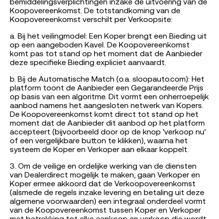
bemiddelingsverplichtingen inzake de uitvoering van de
Koopovereenkomst. De totstandkoming van de
Koopovereenkomst verschilt per Verkoopsite:
a. Bij het veilingmodel: Een Koper brengt een Bieding uit
op een aangeboden Kavel. De Koopovereenkomst
komt pas tot stand op het moment dat de Aanbieder
deze specifieke Bieding expliciet aanvaardt.
b. Bij de Automatische Match (o.a. sloopauto.com): Het
platform toont de Aanbieder een Gegarandeerde Prijs
op basis van een algoritme. Dit vormt een onherroepelijk
aanbod namens het aangesloten netwerk van Kopers.
De Koopovereenkomst komt direct tot stand op het
moment dat de Aanbieder dit aanbod op het platform
accepteert (bijvoorbeeld door op de knop 'verkoop nu'
of een vergelijkbare button te klikken), waarna het
systeem de Koper en Verkoper aan elkaar koppelt.
3. Om de veilige en ordelijke werking van de diensten
van Dealerdirect mogelijk te maken, gaan Verkoper en
Koper ermee akkoord dat de Verkoopovereenkomst
(alsmede de regels inzake levering en betaling uit deze
algemene voorwaarden) een integraal onderdeel vormt
van de Koopovereenkomst tussen Koper en Verkoper