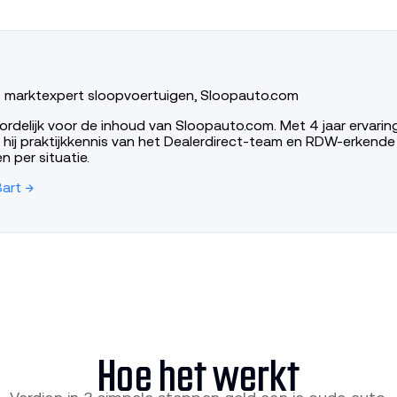
· marktexpert sloopvoertuigen, Sloopauto.com
ordelijk voor de inhoud van Sloopauto.com. Met 4 jaar ervarin
 hij praktijkkennis van het Dealerdirect-team en RDW-erkend
en per situatie.
Bart →
Hoe het werkt