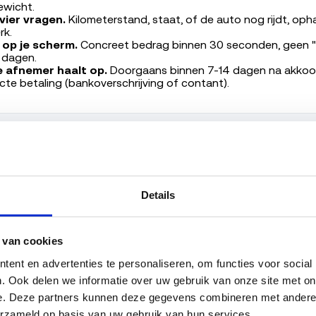
ewicht.
ier vragen.
Kilometerstand, staat, of de auto nog rijdt, oph
rk.
 op je scherm.
Concreet bedrag binnen 30 seconden, geen "v
 dagen.
 afnemer haalt op.
Doorgaans binnen 7-14 dagen na akkoord
ecte betaling (bankoverschrijving of contant).
Check direct wat je auto opbrengt
Eén kenteken. Eén keer invoeren. Direct antwoord.
Details
Voer je kenteken in →
 van cookies
ent en advertenties te personaliseren, om functies voor social
open?
. Ook delen we informatie over uw gebruik van onze site met onz
e. Deze partners kunnen deze gegevens combineren met andere in
delijke pauze. Je betaalt geen wegenbelasting meer, maar de 
erzameld op basis van uw gebruik van hun services.