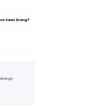
gens heen breng?
pbrengt.