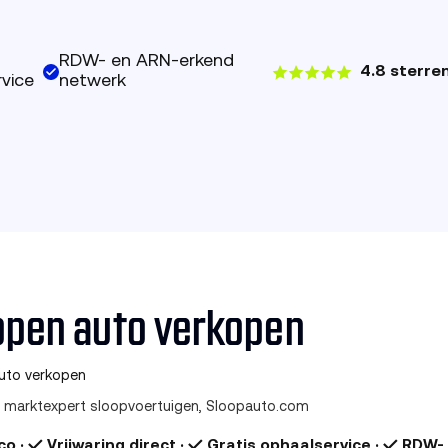
RDW- en ARN-erkend
4.8 sterre
vice
netwerk
open auto verkopen
uto verkopen
, marktexpert sloopvoertuigen, Sloopauto.com
o · ✓ Vrijwaring direct · ✓ Gratis ophaalservice · ✓ RDW