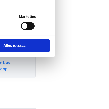
mt terug zodra je
komt kijken.
een APK-plicht, geen
Marketing
e keuze. Schorsen
Alles toestaan
n bod.
leep.