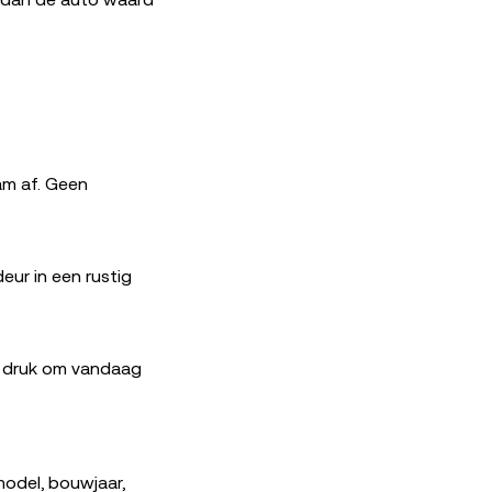
r dan de auto waard
am af. Geen
 deur in een rustig
n druk om vandaag
odel, bouwjaar,