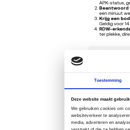
APK-status, g
Beantwoord v
een minuut we
Krijg een bod
Geldig voor 14
RDW-erkende
ter plekke, dir
Toestemming
Deze website maakt gebruik
We gebruiken cookies om cont
Schorsen of verk
websiteverkeer te analyseren
media, adverteren en analys
Schorsen is een tij
verstrekt of die ze hebben v