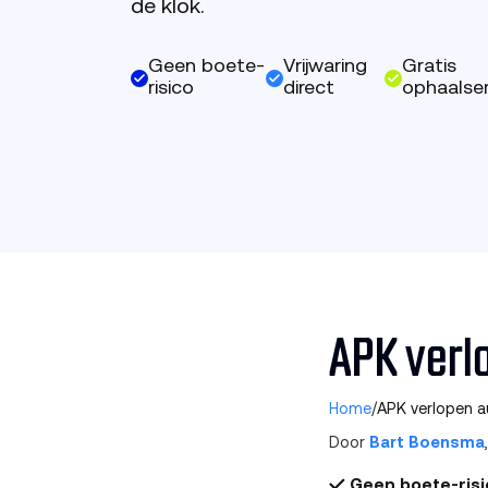
de klok.
Geen boete-
Vrijwaring
Gratis
risico
direct
ophaalser
APK verl
Home
/
APK verlopen a
Door
Bart Boensma
✓ Geen boete-risic