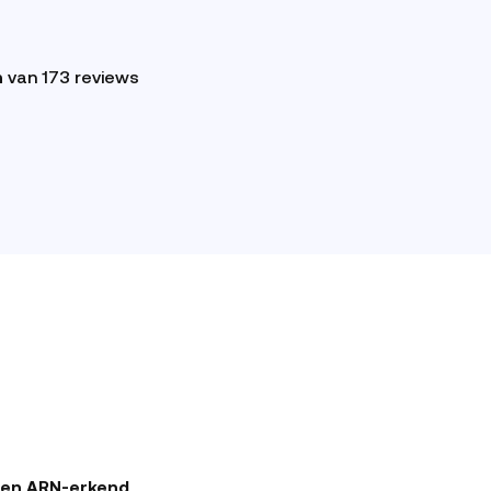
n
van 173 reviews
- en ARN-erkend