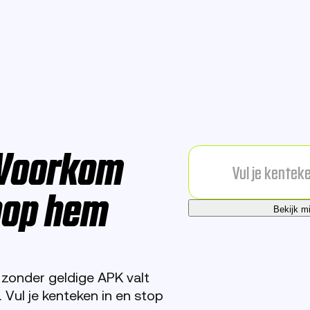
 Voorkom
oop hem
Bekijk m
onder geldige APK valt
Vul je kenteken in en stop