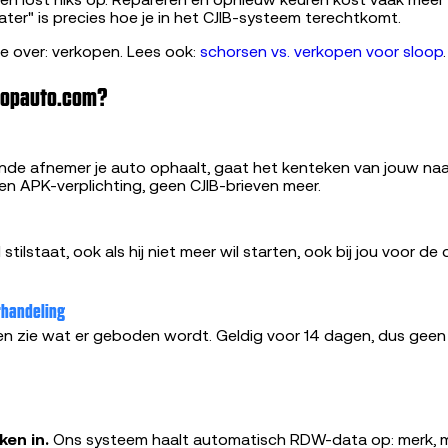
en lost niks op. Repareren en opnieuw keuren kost vaak mee
ater" is precies hoe je in het CJIB-systeem terechtkomt.
tie over: verkopen. Lees ook:
schorsen vs. verkopen voor sloop
.
Sloopauto.com?
de afnemer je auto ophaalt, gaat het kenteken van jouw na
n APK-verplichting, geen CJIB-brieven meer.
d stilstaat, ook als hij niet meer wil starten, ook bij jou voor de
rhandeling
 en zie wat er geboden wordt. Geldig voor 14 dagen, dus gee
ken in.
Ons systeem haalt automatisch RDW-data op: merk, m