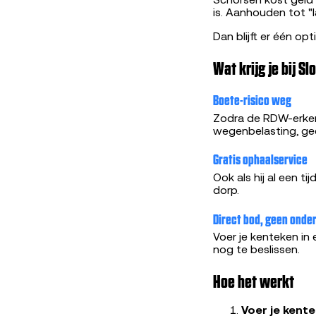
Schorsen kost geld 
is. Aanhouden tot "l
Dan blijft er één op
Wat krijg je bij 
Boete-risico weg
Zodra de RDW-erken
wegenbelasting, gee
Gratis ophaalservice
Ook als hij al een tij
dorp.
Direct bod, geen onde
Voer je kenteken in
nog te beslissen.
Hoe het werkt
Voer je kente