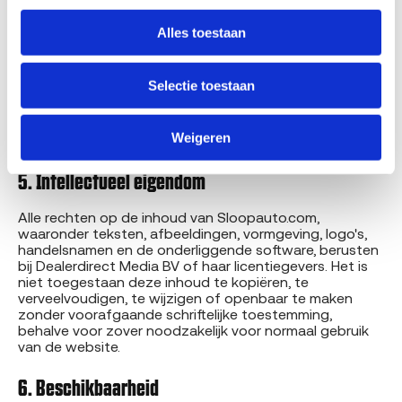
worden verspreid.
Alles toestaan
4. Externe links en verwijzingen
Deze website kan links bevatten naar websites van
Selectie toestaan
derden. Wij hebben geen invloed op de inhoud, het
privacybeleid of de werking van die websites. Wij
aanvaarden geen aansprakelijkheid voor externe
Weigeren
websites.
5. Intellectueel eigendom
Alle rechten op de inhoud van Sloopauto.com,
waaronder teksten, afbeeldingen, vormgeving, logo's,
handelsnamen en de onderliggende software, berusten
bij Dealerdirect Media BV of haar licentiegevers. Het is
niet toegestaan deze inhoud te kopiëren, te
verveelvoudigen, te wijzigen of openbaar te maken
zonder voorafgaande schriftelijke toestemming,
behalve voor zover noodzakelijk voor normaal gebruik
van de website.
6. Beschikbaarheid