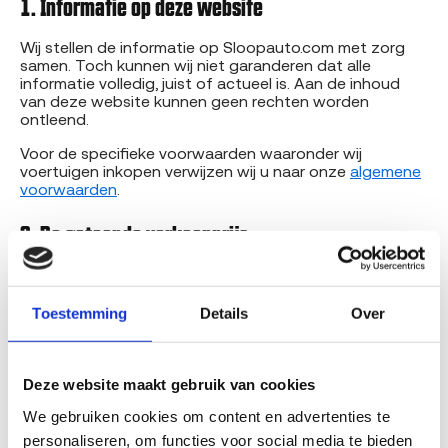
1. Informatie op deze website
Wij stellen de informatie op Sloopauto.com met zorg
samen. Toch kunnen wij niet garanderen dat alle
informatie volledig, juist of actueel is. Aan de inhoud
van deze website kunnen geen rechten worden
ontleend.
Voor de specifieke voorwaarden waaronder wij
voertuigen inkopen verwijzen wij u naar onze
algemene
voorwaarden
.
2. De getoonde verkoopprijs
De prijs die u op Sloopauto.com ziet is een
automatisch berekende indicatie
op basis van de
RDW-data van uw kenteken en uw antwoorden in de
Toestemming
Details
Over
vragenlijst. Deze prijs:
is een aanbod tot koop dat geldt
onder
voorbehoud
van controle bij ophalen;
Deze website maakt gebruik van cookies
kan worden bijgesteld als de werkelijke staat van
We gebruiken cookies om content en advertenties te 
het voertuig afwijkt van wat is opgegeven;
is geldig gedurende de op de website vermelde
personaliseren, om functies voor social media te bieden 