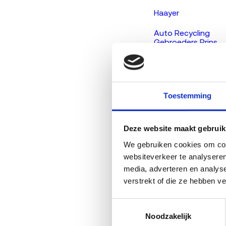
Haayer
Auto Recycling
Gebroeders Prins
B.V.
C & J
Bedrijfsauto'S En
Onderdelen
Db Demontage B.V.
Toestemming
Zelf naar een slop
Deze website maakt gebruik
Vraag naar h
We gebruiken cookies om cont
wegenbelasting
websiteverkeer te analyseren
mee, verlaat da
Controleer A
media, adverteren en analys
Zonder een van
verstrekt of die ze hebben v
minder garanti
Vergelijk bie
Toestemmingsselectie
op, of gebruik 
Bedenk de log
Noodzakelijk
niet. Bij opha