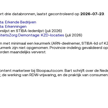
rt drie databronnen, laatst gecontroleerd op
2026-07-23
:
: Erkende Bedrijven
a: Erkenningen
lijst en STIBA-ledenlijst (juli 2026)
liteitsZorg Demontage: KZD-locaties
(juli 2026)
n met minimaal een keurmerk (ARN-deelnemer, STIBA-lid of KZ
urmerk zijn niet opgenomen. Provincie-indeling gevalideerd o
den maandelijks ververst.
ontent marketeer bij Sloopauto.com. Bart schrijft over de Ned
, de werking van RDW-vrijwaring, en de praktijk van consument 