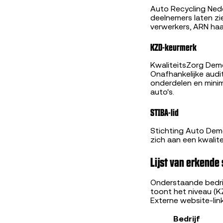
Auto Recycling Nede
deelnemers laten z
verwerkers, ARN haa
KZD-keurmerk
KwaliteitsZorg Dem
Onafhankelijke audit
onderdelen en minim
auto's.
STIBA-lid
Stichting Auto Dem
zich aan een kwalite
Lijst van erkende 
Onderstaande bedrij
toont het niveau (K
Externe website-lin
Bedrijf