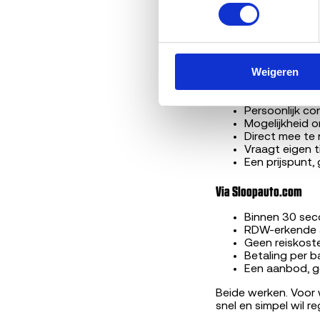
Betaling: con
identificatiepl
Zelf naar de slope
Weigeren
Zelf naar een sloperij
Persoonlijk con
Mogelijkheid 
Direct mee te 
Vraagt eigen t
Een prijspunt,
Via Sloopauto.com
Binnen 30 sec
RDW-erkende a
Geen reiskost
Betaling per b
Een aanbod, g
Beide werken. Voor w
snel en simpel wil re