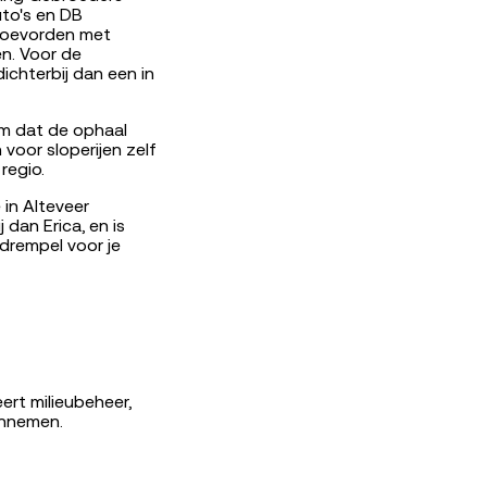
uto's en DB
 Coevorden met
n. Voor de
ichterbij dan een in
orm dat de ophaal
voor sloperijen zelf
regio.
in Alteveer
dan Erica, en is
drempel voor je
ert milieubeheer,
innemen.