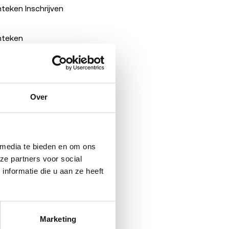
nteken
Inschrijven
nteken
e
met onderzoek
Over
ring ben je geen
 media te bieden en om ons 
 bewijs niet direct
e partners voor social 
 bedrijfsvoering.
formatie die u aan ze heeft 
, maar je hebt
e bedrijven een bod
 halen op, andere
Marketing
gen.