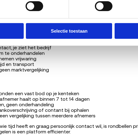
tant of overschrijving.
Beide is toegestaan. Bij contant bo
icht gebruikelijk. Vraag vooraf wat het bedrijf hanteert.
rij of via een platform?
Selectie toestaan
tact, je ziet het bedrijf
om te onderhandelen
nemen vrijwaring
ijd en transport
 geen marktvergelijking
onden een vast bod op je kenteken
fnemer haalt op binnen 7 tot 14 dagen
en, geen onderhandeling
ankoverschrijving of contant bij ophalen
een vergelijking tussen meerdere afnemers
ie tijd heeft en graag persoonlijk contact wil, is rondbellen p
gelen is een platform efficienter.