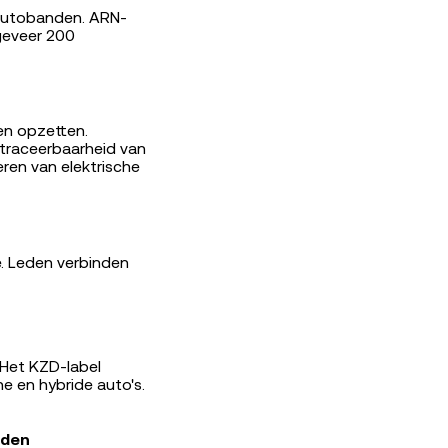
 autobanden. ARN-
geveer 200
en opzetten.
t traceerbaarheid van
ren van elektrische
. Leden verbinden
 Het KZD-label
e en hybride auto's.
den