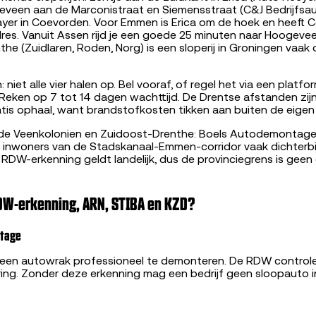
geveen aan de Marconistraat en Siemensstraat (C&J Bedrijfsa
yer in Coevorden. Voor Emmen is Erica om de hoek en heeft
res. Vanuit Assen rijd je een goede 25 minuten naar Hoogevee
e (Zuidlaren, Roden, Norg) is een sloperij in Groningen vaak d
niet alle vier halen op. Bel vooraf, of regel het via een platf
 Reken op 7 tot 14 dagen wachttijd. De Drentse afstanden zijn 
tis ophaal, want brandstofkosten tikken aan buiten de eigen 
 de Veenkolonien en Zuidoost-Drenthe: Boels Autodemontage 
r inwoners van de Stadskanaal-Emmen-corridor vaak dichterbij 
DW-erkenning geldt landelijk, dus de provinciegrens is geen 
W-erkenning, ARN, STIBA en KZD?
tage
m een autowrak professioneel te demonteren. De RDW controle
waring. Zonder deze erkenning mag een bedrijf geen sloopauto 