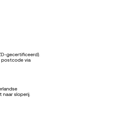
D-gecertificeerd).
p postcode via
erlandse
naar sloperij.