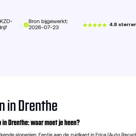
 KZD-
Bron bijgewerkt:
4.8 sterre
ijf
2026-07-23
n in Drenthe
p in Drenthe: waar moet je heen?
rkende sloperijen. Eentje aan de zuidkant in Erica (Auto Recy