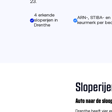
23.
4 erkende
ARN-, STIBA- en
sloperijen in
keurmerk per bedr
Drenthe
Sloperije
Auto naar de sloo
Drenthe heeft vier e