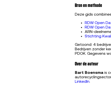
Bron en methode
Deze gids combinee
RDW Open Data
RDW Open Dat
ARN-deelnemers
Stichting Kwa
Getoond: 4 bedrijve
Bedrijven zonder ke
PDOK. Gegevens wor
Over de auteur
Bart Boensma
is c
autorecyclingsector
LinkedIn
.