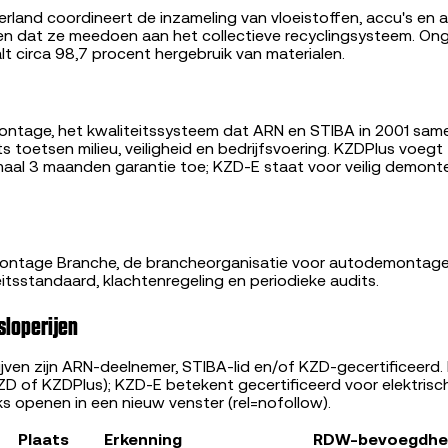
rland coordineert de inzameling van vloeistoffen, accu's en
ien dat ze meedoen aan het collectieve recyclingsysteem. On
lt circa 98,7 procent hergebruik van materialen.
ontage, het kwaliteitssysteem dat ARN en STIBA in 2001 sam
s toetsen milieu, veiligheid en bedrijfsvoering. KZDPlus voeg
aal 3 maanden garantie toe; KZD-E staat voor veilig demonte
ontage Branche, de brancheorganisatie voor autodemontage
itsstandaard, klachtenregeling en periodieke audits.
sloperijen
ven zijn ARN-deelnemer, STIBA-lid en/of KZD-gecertificeerd.
ZD of KZDPlus); KZD-E betekent gecertificeerd voor elektrisch
ks openen in een nieuw venster (rel=nofollow).
Plaats
Erkenning
RDW-bevoegdhe