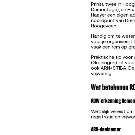
Prins), twee in Hoo
Demontage), en Haa
Haayer een eigen ad
noordpunt van Drenth
Hoogeveen.
Handig om te weten: 
voor je organiseert.
vaak een rem op gra
Praktische tip voor
(Groningen) zit voo
ook ARN+STIBA. De R
vrijwaring.
Wat betekenen RD
RDW-erkenning Demon
Wettelijk vereist o
registratie en vrij
ARN-deelnemer