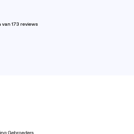
n
van 173 reviews
cling Gebroeders