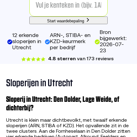
Start waardebepaling
Bron
12 erkende
ARN-, STIBA- en
bijgewerkt:
sloperijen in
KZD-keurmerk
2026-07-
Utrecht
per bedrijf
23
4.8 sterren
van 173 reviews
Sloperijen in Utrecht
Sloperij in Utrecht: Den Dolder, Lage Weide, of
dichterbij?
Utrecht is klein maar dichtbevolkt, met twaalf erkende
sloperijen (ARN, STIBA of KZD). Het opvallende zit in de
twee clusters. Aan de Fornheselaan in Den Dolder zitten
vier erkende bedrijven (Autopart, Allround, Feelders en