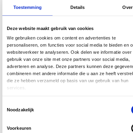
Vergelijk biedingen.
Prijzen tussen sloperijen
Toestemming
Details
Over
verschillen. Vraag bij meerdere bedrijven een bod
op, of gebruik een platform dat het voor je
vergelijkt.
Bedenk de logistiek.
Zelf rijden kost tijd en
Deze website maakt gebruik van cookies
brandstof. Sommige sloperijen halen op, andere
niet. Bij ophalen door een afnemer geldt vaak een
We gebruiken cookies om content en advertenties te 
wachttijd van 7 tot 14 dagen.
personaliseren, om functies voor social media te bieden en o
Betaling: contant of overschrijving.
Beide is
websiteverkeer te analyseren. Ook delen we informatie over 
toegestaan. Bij contant boven 3.000 euro is
identificatieplicht gebruikelijk. Vraag vooraf wat
gebruik van onze site met onze partners voor social media, 
het bedrijf hanteert.
adverteren en analyse. Deze partners kunnen deze gegevens
combineren met andere informatie die u aan ze heeft verstrekt
Zelf naar de sloperij of via een platform?
die ze hebben verzameld op basis van uw gebruik van hun 
services.
Zelf naar een sloperij
Persoonlijk contact, je ziet het bedrijf
Toestemmingsselectie
Mogelijkheid om te onderhandelen
Noodzakelijk
Direct mee te nemen vrijwaring
Vraagt eigen tijd en transport
Een prijspunt, geen marktvergelijking
Voorkeuren