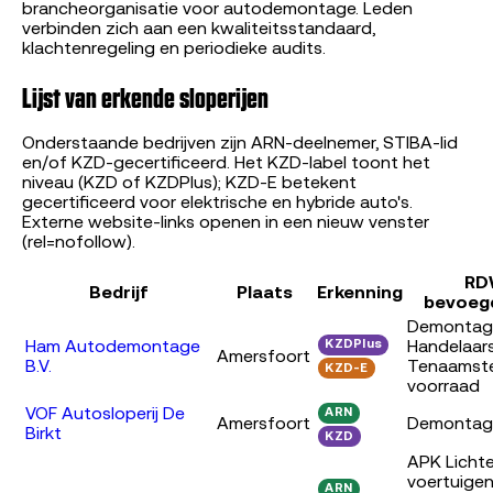
brancheorganisatie voor autodemontage. Leden
verbinden zich aan een kwaliteitsstandaard,
klachtenregeling en periodieke audits.
Lijst van erkende sloperijen
Onderstaande bedrijven zijn ARN-deelnemer, STIBA-lid
en/of KZD-gecertificeerd. Het KZD-label toont het
niveau (KZD of KZDPlus); KZD-E betekent
gecertificeerd voor elektrische en hybride auto's.
Externe website-links openen in een nieuw venster
(rel=nofollow).
RD
Bedrijf
Plaats
Erkenning
bevoeg
Demontag
KZDPlus
Ham Autodemontage
Handelaar
Amersfoort
B.V.
Tenaamstel
KZD-E
voorraad
VOF Autosloperij De
ARN
Amersfoort
Demontag
Birkt
KZD
APK Licht
voertuige
ARN