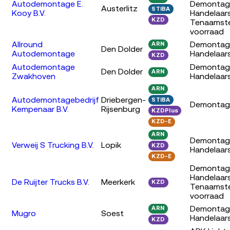
Autodemontage E.
Demontag
Austerlitz
STIBA
Kooy B.V.
Handelaar
KZD
Tenaamstel
voorraad
Allround
Demontag
ARN
Den Dolder
Autodemontage
Handelaar
KZD
Autodemontage
Demontag
Den Dolder
ARN
Zwakhoven
Handelaar
ARN
Autodemontagebedrijf
Driebergen-
STIBA
Demontag
Kempenaar B.V.
Rijsenburg
KZDPlus
KZD-E
ARN
Demontag
Verweij S Trucking B.V.
Lopik
KZD
Handelaar
KZD-E
Demontag
Handelaar
De Ruijter Trucks B.V.
Meerkerk
KZD
Tenaamstel
voorraad
Demontag
ARN
Mugro
Soest
Handelaar
KZD