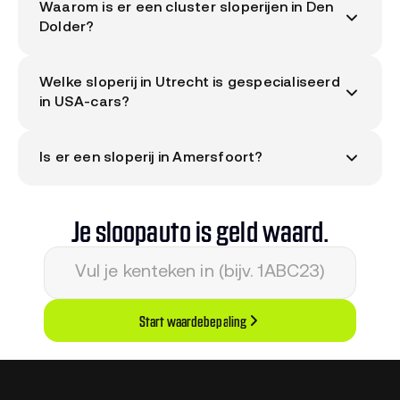
Waarom is er een cluster sloperijen in Den
Dolder?
De Fornheselaan in Den Dolder is een industrieel
Welke sloperij in Utrecht is gespecialiseerd
gebied met sloperij-historie. Vier ARN-erkende
in USA-cars?
bedrijven zitten op korte afstand van elkaar.
Willem Usa Cars aan de Ambachtsweg in Lopik is
Is er een sloperij in Amersfoort?
ARN-erkend en focust op Amerikaanse merken.
VOF Autosloperij de Birkt aan de Kryptonweg in
Amersfoort is ARN-deelnemer. Daarnaast is Ham
Je sloopauto is geld waard.
Autodemontage aan de Nijkerkerstraat een ARN-
bedrijf in Amersfoort.
Start waardebepaling