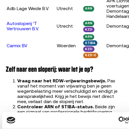
APK Licht
voertuige
Adb Lage Weide B.V.
Utrecht
ARN
Demontag
Handelaar
Autosloperij 'T
ARN
Utrecht
Demontag
Vertrouwen B.V.
KZD
ARN
STIBA
Carmix BV
Woerden
Demontag
KZD
KZD-E
Zelf naar een sloperij: waar let je op?
Vraag naar het RDW-vrijwaringsbewijs.
Pas
vanaf het moment van vrijwaring ben je geen
wegenbelasting meer verschuldigd en eindigt je
aansprakelijkheid. Krijg je het bewijs niet direct
mee, verlaat dan de sloperij niet.
Controleer ARN of STIBA-status.
Beide zijn
een signaal van professionele bedrijfsvoering.
Zonder een van beide is een bedrijf nog steeds
legaal als het RDW-erkend is, maar je hebt minder
garantie op kwaliteit en geschilbeslechting.