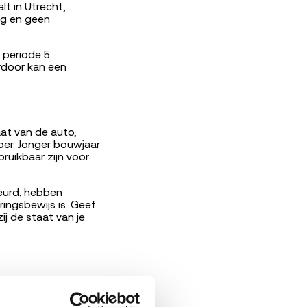
t in Utrecht,
ing en geen
 periode 5
rdoor kan een
at van de auto,
per. Jonger bouwjaar
ruikbaar zijn voor
eurd, hebben
ringsbewijs is. Geef
ij de staat van je
ansporter, ook als
ij ophalen betaalt