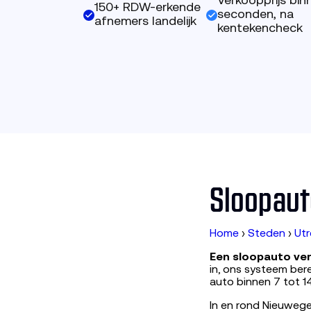
Verkoopprijs bin
150+ RDW-erkende
seconden, na
afnemers landelijk
kentekencheck
Sloopaut
Home
›
Steden
›
Utr
Een sloopauto ver
in, ons systeem ber
auto binnen 7 tot 1
In en rond Nieuwege