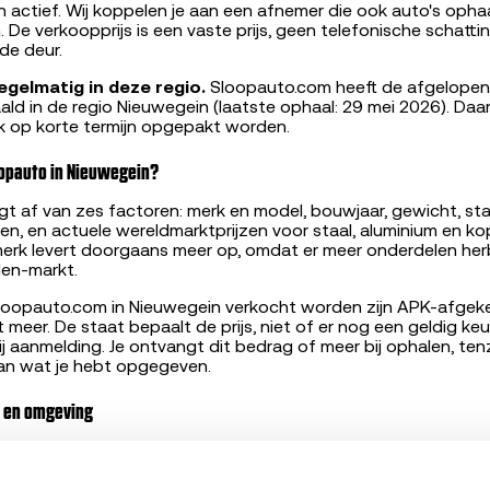
actief. Wij koppelen je aan een afnemer die ook auto's ophaal
n. De verkoopprijs is een vaste prijs, geen telefonische schatt
de deur.
egelmatig in deze regio.
Sloopauto.com heeft de afgelopen
ld in de regio Nieuwegein (laatste ophaal: 29 mei 2026). Daa
k op korte termijn opgepakt worden.
loopauto in Nieuwegein?
gt af van zes factoren: merk en model, bouwjaar, gewicht, sta
en, en actuele wereldmarktprijzen voor staal, aluminium en ko
rk levert doorgaans meer op, omdat er meer onderdelen herb
en-markt.
 Sloopauto.com in Nieuwegein verkocht worden zijn APK-afgek
t meer. De staat bepaalt de prijs, niet of er nog een geldig keu
bij aanmelding. Je ontvangt dit bedrag of meer bij ophalen, tenz
van wat je hebt opgegeven.
n en omgeving
emer komt op de afgesproken dag voorrijden met een autotr
jdt. Zolang hij op vier wielen staat, is ophalen geen probleem. B