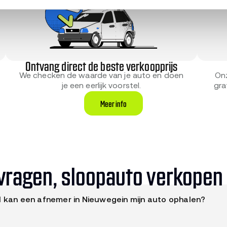
Ontvang direct de beste verkoopprijs
On
We checken de waarde van je auto en doen
gra
je een eerlijk voorstel.
Meer info
vragen, sloopauto verkopen
l kan een afnemer in Nieuwegein mijn auto ophalen?
s binnen enkele werkdagen tot maximaal 14 dagen. Je plant z