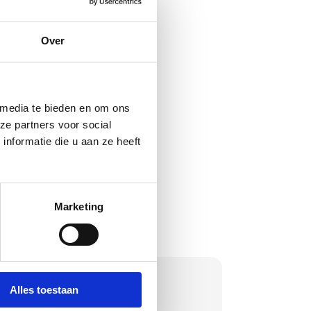
ring meteen via het
mer wegrijdt.
Over
en in Nieuwegein en
. De erkende
nning.
 media te bieden en om ons 
sterren over 173
e partners voor social 
isatie sinds 2008.
formatie die u aan ze heeft 
Marketing
Alles toestaan