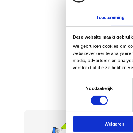
de afnemer direct ui
RDW-systeem. Het vri
Waarom Sloopauto.com
Toestemming
Sloopauto.com is ge
heel Utrecht match
Deze website maakt gebruik
afnemer haalt op, be
We gebruiken cookies om cont
Resultaat: vaste pri
websiteverkeer te analyseren
reviews. Onderdeel 
media, adverteren en analys
verstrekt of die ze hebben v
Toestemmingsselectie
Noodzakelijk
Weigeren