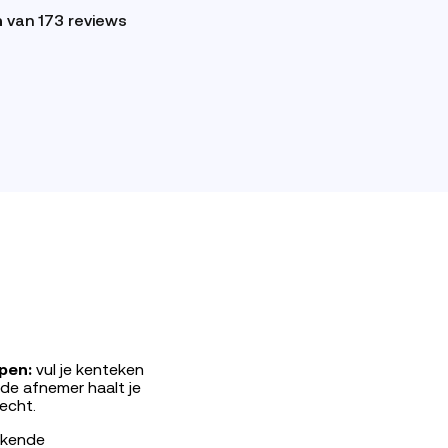
n
van 173 reviews
pen:
vul je kenteken
de afnemer haalt je
echt.
rkende