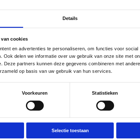
t per overschrijving of contant, en registreert de RDW-vrijwa
jwaringsbewijs krijg je op papier of digitaal voordat de afne
 voor sloopauto verkopen in Nieuwegein?
Details
en sloperij. We zijn het Nederlandse platform dat consument
t aan RDW-erkende, KZD-gecertificeerde demontagepartners
 van cookies
taalt en regelt de vrijwaring. Wij claimen nooit zelf RDW-erke
ent en advertenties te personaliseren, om functies voor social
js vooraf, gratis ophalen, RDW-vrijwaring direct geregeld. 4.8 
. Ook delen we informatie over uw gebruik van onze site met onz
van Dealerdirect, een Nederlandse automotive-platform-organ
e. Deze partners kunnen deze gegevens combineren met andere in
erzameld op basis van uw gebruik van hun services.
Voorkeuren
Statistieken
Hoe het werkt
Verdien in 3 simpele stappen geld aan je oude auto.
Selectie toestaan