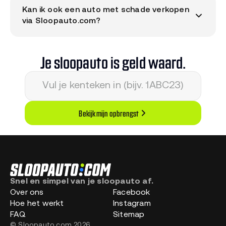
Kan ik ook een auto met schade verkopen
om een bod te berekenen. De verdere
via Sloopauto.com?
administratie, waaronder de vrijwaring, verzorgt
onze RDW-erkende afnemer bij het ophalen.
Ja, ook auto’s met schade kun je via
Sloopauto.com verkopen. Of het nu gaat om een
Je sloopauto is geld waard.
total loss, een APK-afkeur of andere schade vul je
kenteken in en ontvang direct een bod.
Bekijk mijn opbrengst
Snel en simpel van je sloopauto af.
Over ons
Facebook
Hoe het werkt
Instagram
FAQ
Sitemap
© Sloopauto.com 2026