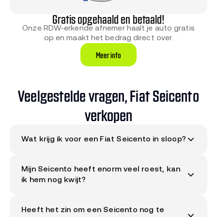
Gratis opgehaald en betaald!
Onze RDW-erkende afnemer haalt je auto gratis
op en maakt het bedrag direct over.
Meer info
Veelgestelde vragen, Fiat Seicento
verkopen
Wat krijg ik voor een Fiat Seicento in sloop?
Het bod voor jouw Fiat Seicento is uniek per auto.
Mijn Seicento heeft enorm veel roest, kan
ons systeem berekent het bedrag op basis van
ik hem nog kwijt?
staat, bouwjaar, motor, kilometerstand, werkende
katalysator en eventuele schade.
Vraag direct je
Ja. Roest is normaal voor oudere Seicento's en
bod aan via de kentekencheck
, binnen 30
Heeft het zin om een Seicento nog te
geen probleem. Wij halen ook auto's met zware
seconden weet je wat jouw Seicento oplevert.