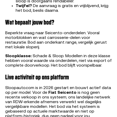
sloop is doorgaans rendabeler.
Twijfel?
De aanvraag is gratis en vrijblijvend, krijg
het bod, beslis daarna.
Wat bepaalt jouw bod?
Beperkte vraag naar Seicento-onderdelen. Vooral
motorblokken en wat carrosserie-delen voor
restauratie. Bod aan onderkant range, vergelijk gerust
met lokale sloperij.
Sloopklasse:
Schade & Sloop. Modellen in deze klasse
hebben vooral waarde via onderdelen, niet via export of
complete doorverkoop. Het bod blijft voorspelbaar.
Live activiteit op ons platform
Sloopauto.com is in 2026 gestart en bouwt actief data
op per model. Voor de
Fiat Seicento
is nog geen
recente verkoop in ons systeem; ons landelijke netwerk
van RDW-erkende afnemers verwerkt wel dagelijks
vergelijkbare modellen. Het bod via het systeem is
gebaseerd op actuele marktwaarde en niet op
platform-historiek, dus geen nadeel voor jou.