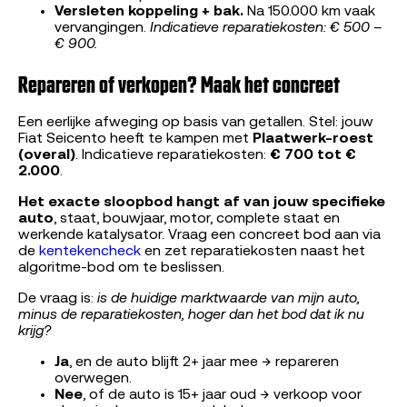
Versleten koppeling + bak.
Na 150.000 km vaak
vervangingen.
Indicatieve reparatiekosten: € 500 –
€ 900.
Repareren of verkopen? Maak het concreet
Een eerlijke afweging op basis van getallen. Stel: jouw
Fiat Seicento heeft te kampen met
Plaatwerk-roest
(overal)
. Indicatieve reparatiekosten:
€ 700 tot €
2.000
.
Het exacte sloopbod hangt af van jouw specifieke
auto
, staat, bouwjaar, motor, complete staat en
werkende katalysator. Vraag een concreet bod aan via
de
kentekencheck
en zet reparatiekosten naast het
algoritme-bod om te beslissen.
De vraag is:
is de huidige marktwaarde van mijn auto,
minus de reparatiekosten, hoger dan het bod dat ik nu
krijg?
Ja
, en de auto blijft 2+ jaar mee → repareren
overwegen.
Nee
, of de auto is 15+ jaar oud → verkoop voor