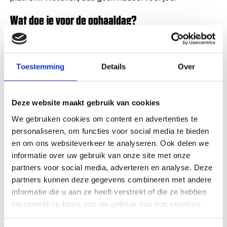
Wat doe je voor de ophaaldag?
Een paar praktische stappen om voor te bereiden:
Persoonlijke spullen eruit halen
, interieur,
Toestemming
Details
Over
kofferbak, kentekenplaat-houder, navigatie,
dakdragers, kinderzitjes. Vergeet ook de
reservesleutel niet als je die kwijt bent.
Papieren klaarleggen:
kentekenbewijs deel 1A en
Deze website maakt gebruik van cookies
1B (of de tenaamstellingscode bij een
kentekencard) en een geldig identiteitsbewijs.
We gebruiken cookies om content en advertenties te 
Mechanische onderdelen niet zelf
personaliseren, om functies voor social media te bieden 
verwijderen.
Specifiek de katalysator eruit halen
verlaagt het bod aanzienlijk, vaak meer dan de
en om ons websiteverkeer te analyseren. Ook delen we 
losse opbrengst ervan.
informatie over uw gebruik van onze site met onze 
Geef bij de aanvraag de staat door.
Rijdt de
partners voor social media, adverteren en analyse. Deze 
auto nog? Heeft hij APK? Is er schade? Zo plant
onze afnemer de juiste ophaalwijze (takelwagen
partners kunnen deze gegevens combineren met andere 
of niet).
informatie die u aan ze heeft verstrekt of die ze hebben 
Bij ophalen:
handtekening op het
verzameld op basis van uw gebruik van hun services.
vrijwaringsbewijs en het bedrag wordt
afgesproken, contant of per bank, afhankelijk van
de afnemer.