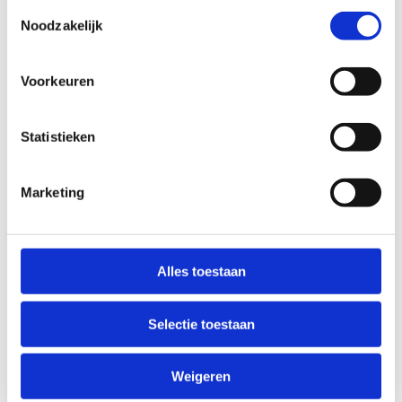
Toestemmingsselectie
Noodzakelijk
Vraag direct je bod aan voor je Fiat Seicento
Voorkeuren
Vul je kenteken in en ontvang binnen een minuut
een eerlijk bod op basis van onze biedregels.
100% online en geautomatiseerd, geen
Statistieken
verplichtingen, geen verborgen kosten.
Bereken direct je bod →
Marketing
Bereken de verkoopprijs van je Fiat Seicento via je
kenteken →
Alles toestaan
Benieuwd
wat je Fiat Seicento waard is
? Of bekijk
alle
Fiat sloopauto's
die we inkopen.
Selectie toestaan
Gerelateerde Fiat-modellen
Fiat Stilo
Weigeren
Fiat 500