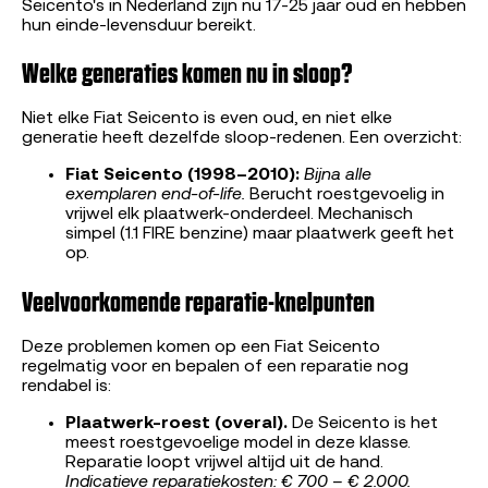
Seicento's in Nederland zijn nu 17-25 jaar oud en hebben
hun einde-levensduur bereikt.
Welke generaties komen nu in sloop?
Niet elke Fiat Seicento is even oud, en niet elke
generatie heeft dezelfde sloop-redenen. Een overzicht:
Fiat Seicento (1998–2010):
Bijna alle
exemplaren end-of-life.
Berucht roestgevoelig in
vrijwel elk plaatwerk-onderdeel. Mechanisch
simpel (1.1 FIRE benzine) maar plaatwerk geeft het
op.
Veelvoorkomende reparatie-knelpunten
Deze problemen komen op een Fiat Seicento
regelmatig voor en bepalen of een reparatie nog
rendabel is:
Plaatwerk-roest (overal).
De Seicento is het
meest roestgevoelige model in deze klasse.
Reparatie loopt vrijwel altijd uit de hand.
Indicatieve reparatiekosten: € 700 – € 2.000.