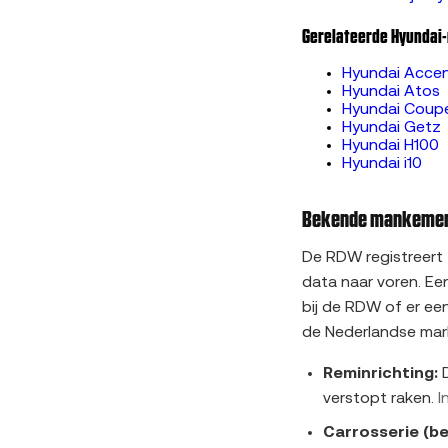
Gerelateerde Hyundai
Hyundai Acce
Hyundai Atos
Hyundai Coup
Hyundai Getz
Hyundai H100
Hyundai i10
Bekende mankement
De RDW registreert
data naar voren. Ee
bij de RDW of er ee
de Nederlandse mark
Reminrichting:
D
verstopt raken.
I
Carrosserie (b