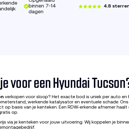
Opgehaald
erkende
binnen 7-14
4.8 sterre
ndelijk
dagen
g je voor een Hyundai Tucson
on
verkopen voor sloop? Het exacte bod is uniek per auto en 
lometerstand, werkende katalysator en eventuele schade. On
ect op basis van je kenteken. Een RDW-erkende afnemer haalt
ratis op.
ijs via je kenteken voor jouw uitvoering. Wij koppelen je bin
emontagebedrijf.