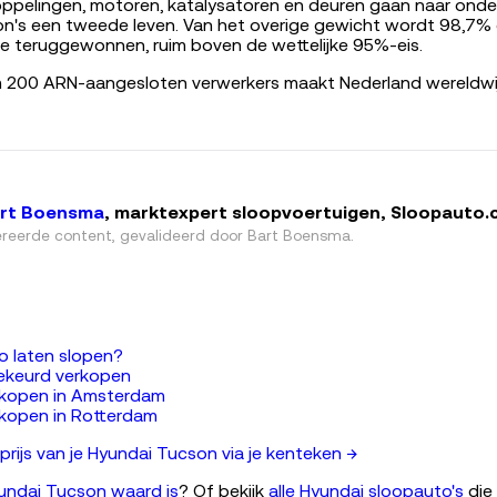
oppelingen, motoren, katalysatoren en deuren gaan naar onde
n's een tweede leven. Van het overige gewicht wordt 98,7% 
e teruggewonnen, ruim boven de wettelijke 95%-eis.
m 200 ARN-aangesloten verwerkers maakt Nederland wereldwij
rt Boensma
, marktexpert sloopvoertuigen, Sloopauto
reerde content, gevalideerd door
Bart Boensma
.
o laten slopen?
ekeurd verkopen
rkopen in Amsterdam
kopen in Rotterdam
rijs van je Hyundai Tucson via je kenteken →
undai Tucson waard is
? Of bekijk
alle Hyundai sloopauto's
die