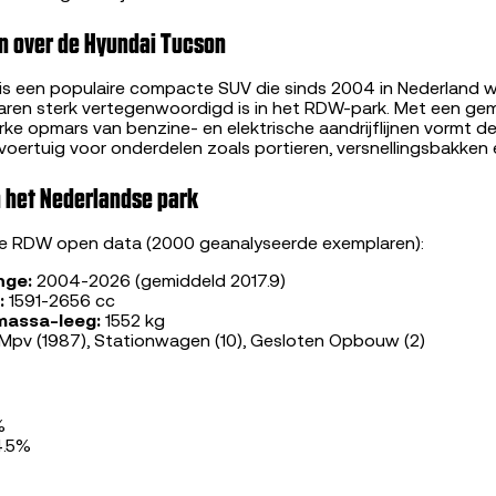
n over de Hyundai Tucson
is een populaire compacte SUV die sinds 2004 in Nederland 
 jaren sterk vertegenwoordigd is in het RDW-park. Met een g
rke opmars van benzine- en elektrische aandrijflijnen vormt 
oertuig voor onderdelen zoals portieren, versnellingsbakken e
 het Nederlandse park
le RDW open data (2000 geanalyseerde exemplaren):
nge:
2004-2026 (gemiddeld 2017.9)
:
1591-2656 cc
massa-leeg:
1552 kg
Mpv (1987), Stationwagen (10), Gesloten Opbouw (2)
%
24.5%