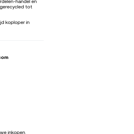
rdelen-handel en
gerecycled tot
d koploper in
.com
 we inkopen.