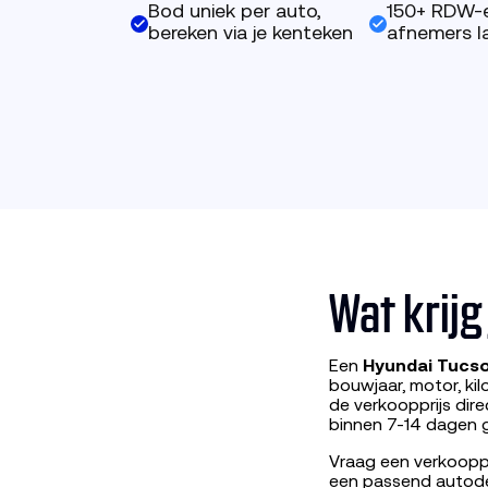
Bod uniek per auto,
150+ RDW-
bereken via je kenteken
afnemers la
Wat krij
Een
Hyundai Tucs
bouwjaar, motor, ki
de verkoopprijs dir
binnen 7-14 dagen g
Vraag een verkooppr
een passend autod