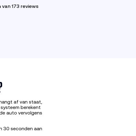
n
van 173 reviews
?
hangt af van staat,
s systeem berekent
 de auto vervolgens
nen 30 seconden aan