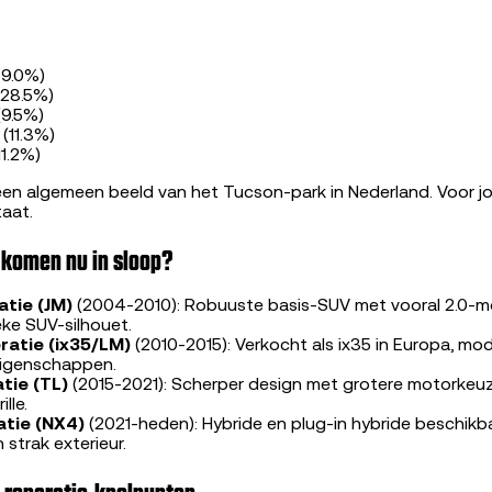
39.0%)
(28.5%)
 (9.5%)
 (11.3%)
11.2%)
een algemeen beeld van het Tucson-park in Nederland. Voor j
taat.
 komen nu in sloop?
atie (JM)
(2004-2010): Robuuste basis-SUV met vooral 2.0-m
eke SUV-silhouet.
atie (ix35/LM)
(2010-2015): Verkocht als ix35 in Europa, mod
eigenschappen.
tie (TL)
(2015-2021): Scherper design met grotere motorkeuz
lle.
atie (NX4)
(2021-heden): Hybride en plug-in hybride beschikb
 strak exterieur.