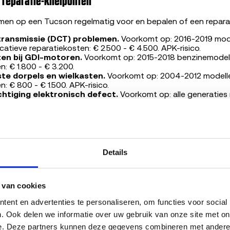
reparatie-knelpunten
en op een Tucson regelmatig voor en bepalen of een reparati
transmissie (DCT) problemen.
Voorkomt op: 2016-2019 mod
catieve reparatiekosten: € 2.500 - € 4.500. APK-risico.
en bij GDI-motoren.
Voorkomt op: 2015-2018 benzinemodelle
n: € 1.800 - € 3.200.
te dorpels en wielkasten.
Voorkomt op: 2004-2012 modellen
: € 800 - € 1.500. APK-risico.
htiging elektronisch defect.
Voorkomt op: alle generaties
aratiekosten: € 600 - € 1.200. APK-risico.
kopen?
 rendabel bij Tucsons tot circa 150.000 kilometer en jonger d
Details
anwezig is. Bij oudere modellen (voor 2010) met ernstige roe
en weegt de sloopwaarde vaak op tegen de investeringen. V
 is professionele diagnose van de aandrijflijn essentieel voord
.
 van cookies
ent en advertenties te personaliseren, om functies voor social
 verkoopprijs?
. Ook delen we informatie over uw gebruik van onze site met onz
e. Deze partners kunnen deze gegevens combineren met andere in
ijgt voor je auto is uniek en hangt af van zes factoren: