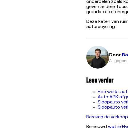
onderdelen zoals k
geven andere Tucso
grondstof of energi
Deze keten van rui
autorecycling.
Door
Ba
AI-gegene
Lees verder
Hoe werkt aut
Auto APK afg
Sloopauto ve
Sloopauto ver
Bereken de verkoopp
Benieuwd
wat je Hy