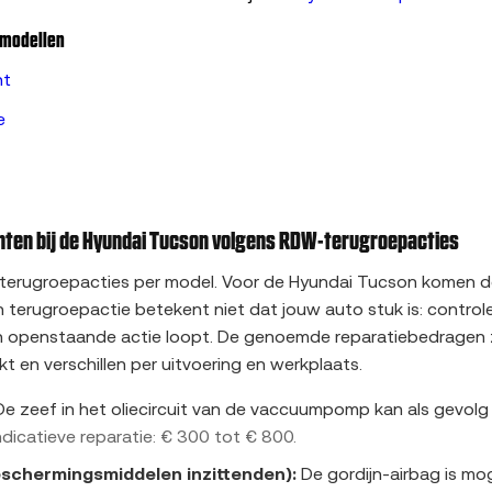
-modellen
nt
e
en bij de Hyundai Tucson volgens RDW-terugroepacties
 terugroepacties per model. Voor de Hyundai Tucson komen d
n terugroepactie betekent niet dat jouw auto stuk is: control
n openstaande actie loopt. De genoemde reparatiebedragen zi
t en verschillen per uitvoering en werkplaats.
e zeef in het oliecircuit van de vaccuumpomp kan als gevolg v
ndicatieve reparatie: € 300 tot € 800.
eschermingsmiddelen inzittenden):
De gordijn-airbag is moge