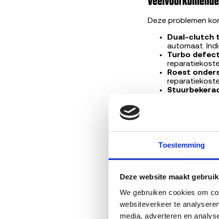
Veelvoorkomende 
Deze problemen kom
Dual-clutch 
automaat. Indi
Turbo defect
reparatiekoste
Roest onders
reparatiekosten
Stuurbekerac
Indicatieve rep
Repareren of ver
Reparatie is meestal
Toestemming
transmissieschade a
motorische problem
varianten vanaf 2021
reparatie of verkoop
Deze website maakt gebruik
We gebruiken cookies om cont
Wat bepaalt jouw
websiteverkeer te analyseren
media, adverteren en analys
Het bedrag dat je kr