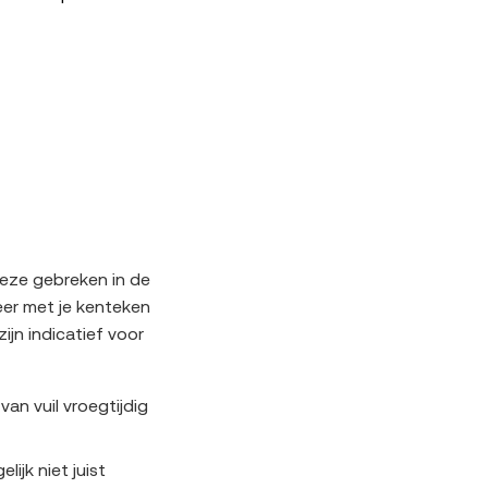
eze gebreken in de
eer met je kenteken
jn indicatief voor
an vuil vroegtijdig
lijk niet juist