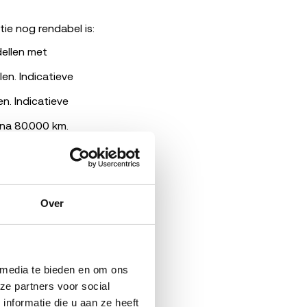
e nog rendabel is:
ellen met
n. Indicatieve
. Indicatieve
 na 80.000 km.
an 2015, mits geen
Over
stvorming of
oor hybride-
at je kiest tussen
 media te bieden en om ons 
e partners voor social 
formatie die u aan ze heeft 