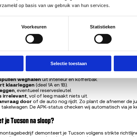
erzameld op basis van uw gebruik van hun services.
kilometerstand
 afgekeurd betekent meestal lager bod maar verhindert verkoo
voering
talysator
Voorkeuren
Statistieken
chade
oor gebruikte onderdelen van dit model
en onderhandeling. Het bedrag dat je in 30 seconden ziet, is w
staat sterk afwijkt van wat je hebt opgegeven.
Selectie toestaan
de ophaaldag?
 spullen weghalen
uit interieur en kofferbak.
t klaarleggen
(deel 1A en 1B).
leggen
, eventueel reservesleutel.
 irrelevant
, vol of leeg maakt niets uit.
aanvraag door
of de auto nog rijdt. Zo plant de afnemer de ju
 takelwagen. De APK-status checken wij automatisch via je k
t je Tucson na sloop?
ntagebedrijf demonteert je Tucson volgens strikte richtlijne