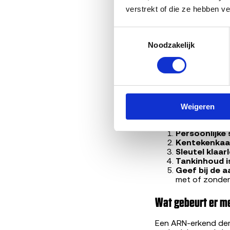
verstrekt of die ze hebben v
Bouwjaar en 
APK-status
,
Toestemmingsselectie
Motor en uit
Werkende ka
Noodzakelijk
Eventuele s
Marktvraag
v
Geen prijs-tiers, ge
ophalen, tenzij de 
Weigeren
Wat doe je voor 
Persoonlijke
Kentekenkaar
Sleutel klaar
Tankinhoud is
Geef bij de 
met of zonder
Wat gebeurt er me
Een ARN-erkend demo