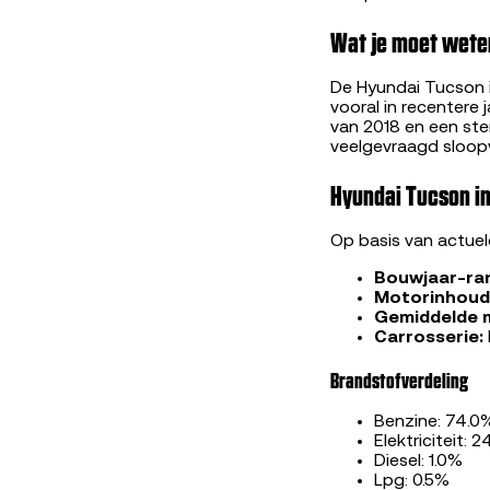
Wat je moet wete
De Hyundai Tucson 
vooral in recentere
van 2018 en een ste
veelgevraagd sloopv
Hyundai Tucson in
Op basis van actue
Bouwjaar-ra
Motorinhoud
Gemiddelde 
Carrosserie:
Brandstofverdeling
Benzine: 74.0
Elektriciteit: 
Diesel: 1.0%
Lpg: 0.5%