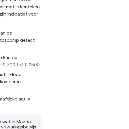
gebreken in de
eer met je kenteken
jn indicatief voor
van de
stofpomp defect
e kan de
e: € 700 tot € 2500.
et i-Eloop
knipperen.
afdekplaat is
en wat je Mazda
vrijwaringsbewijs