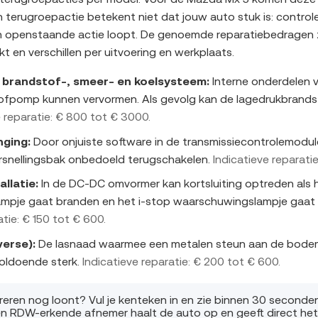
 terugroepacties per model. Voor de Mazda Mx 5 komen deze 
n terugroepactie betekent niet dat jouw auto stuk is: control
n openstaande actie loopt. De genoemde reparatiebedragen zi
t en verschillen per uitvoering en werkplaats.
f brandstof-, smeer- en koelsysteem:
Interne onderdelen 
ofpomp kunnen vervormen. Als gevolg kan de lagedrukbrand
e reparatie: € 800 tot € 3000.
ging:
Door onjuiste software in de transmissiecontrolemodul
rsnellingsbak onbedoeld terugschakelen.
Indicatieve reparati
allatie:
In de DC-DC omvormer kan kortsluiting optreden als h
mpje gaat branden en het i-stop waarschuwingslampje gaat 
atie: € 150 tot € 600.
verse):
De lasnaad waarmee een metalen steun aan de bodem
voldoende sterk.
Indicatieve reparatie: € 200 tot € 600.
pareren nog loont? Vul je kenteken in en zie binnen 30 second
en RDW-erkende afnemer haalt de auto op en geeft direct het 