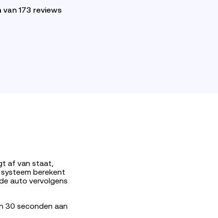
n
van 173 reviews
t af van staat,
s systeem berekent
 de auto vervolgens
nen 30 seconden aan