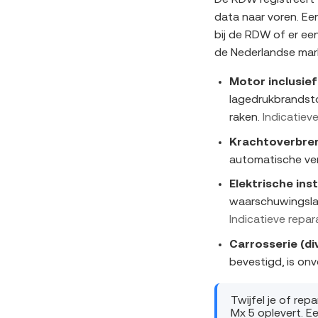
De RDW registreert
data naar voren. Ee
bij de RDW of er ee
de Nederlandse mark
Motor inclusie
lagedrukbrandst
raken.
Indicatiev
Krachtoverbren
automatische ve
Elektrische inst
waarschuwingsla
Indicatieve repar
Carrosserie (di
bevestigd, is on
Twijfel je of re
Mx 5 oplevert. E