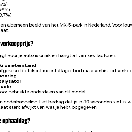
.3%)
(5.6%)
89.7%)
een algemeen beeld van het MX-5-park in Nederland. Voor jou
taat.
 verkoopprijs?
ijgt voor je auto is uniek en hangt af van zes factoren:
kilometerstand
 afgekeurd betekent meestal lager bod maar verhindert verkoo
voering
talysator
chade
oor gebruikte onderdelen van dit model
en onderhandeling. Het bedrag dat je in 30 seconden ziet, is w
staat sterk afwijkt van wat je hebt opgegeven.
de ophaaldag?