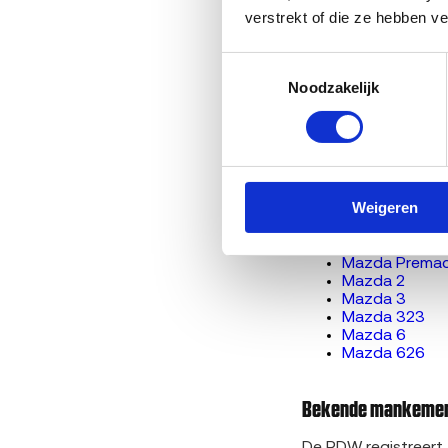
Lees verder
verstrekt of die ze hebben v
Toestemmingsselectie
Hoe werkt aut
Auto APK afg
Noodzakelijk
Sloopauto ve
Sloopauto ver
Bereken de verkoopp
Benieuwd
wat je M
Weigeren
Gerelateerde Mazda-m
Mazda Prema
Mazda 2
Mazda 3
Mazda 323
Mazda 6
Mazda 626
Bekende mankement