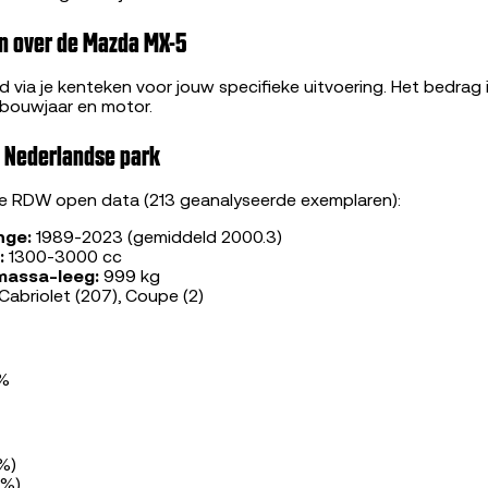
n over de Mazda MX-5
 via je kenteken voor jouw specifieke uitvoering. Het bedrag 
 bouwjaar en motor.
t Nederlandse park
le RDW open data (213 geanalyseerde exemplaren):
nge:
1989-2023 (gemiddeld 2000.3)
:
1300-3000 cc
massa-leeg:
999 kg
Cabriolet (207), Coupe (2)
0%
9%)
4%)