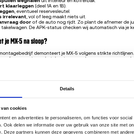
 spullen weghalen
uit interieur en kofferbak.
t klaarleggen
(deel 1A en 1B).
leggen
, eventueel reservesleutel.
 irrelevant
, vol of leeg maakt niets uit.
aanvraag door
of de auto nog rijdt. Zo plant de afnemer de ju
 takelwagen. De APK-status checken wij automatisch via je k
t je MX-5 na sloop?
ntagebedrijf demonteert je MX-5 volgens strikte richtlijnen.
oppelingen, motoren, katalysatoren en deuren gaan naar onde
s een tweede leven. Van het overige gewicht wordt 98,7% ge
e teruggewonnen, ruim boven de wettelijke 95%-eis.
m 200 ARN-aangesloten verwerkers maakt Nederland wereldwij
Details
 van cookies
rt Boensma
, marktexpert sloopvoertuigen, Sloopauto
ent en advertenties te personaliseren, om functies voor social
reerde content, gevalideerd door
Bart Boensma
.
. Ook delen we informatie over uw gebruik van onze site met onz
e. Deze partners kunnen deze gegevens combineren met andere in