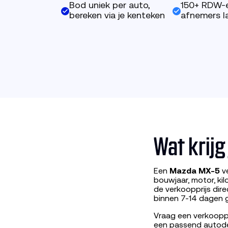
Bod uniek per auto,
150+ RDW-
bereken via je kenteken
afnemers la
Wat krij
Een
Mazda MX-5
ve
bouwjaar, motor, ki
de verkoopprijs dir
binnen 7-14 dagen g
Vraag een verkooppr
een passend autod