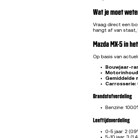
Wat je moet wete
Vraag direct een bod
hangt af van staat,
Mazda MX-5 in he
Op basis van actue
Bouwjaar-ra
Motorinhoud
Gemiddelde 
Carrosserie:
Brandstofverdeling
Benzine: 100.
Leeftijdsverdeling
0-5 jaar: 2 (0.
5-10 jaar: 3 (1.