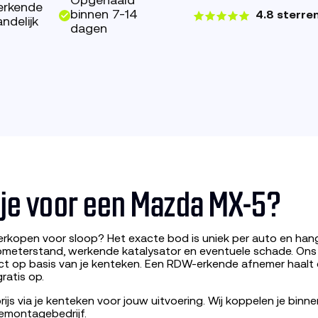
Opgehaald
erkende
binnen 7-14
4.8 sterre
ndelijk
dagen
g je voor een Mazda MX-5?
rkopen voor sloop? Het exacte bod is uniek per auto en hang
lometerstand, werkende katalysator en eventuele schade. On
ect op basis van je kenteken. Een RDW-erkende afnemer haalt
ratis op.
ijs via je kenteken voor jouw uitvoering. Wij koppelen je bin
emontagebedrijf.