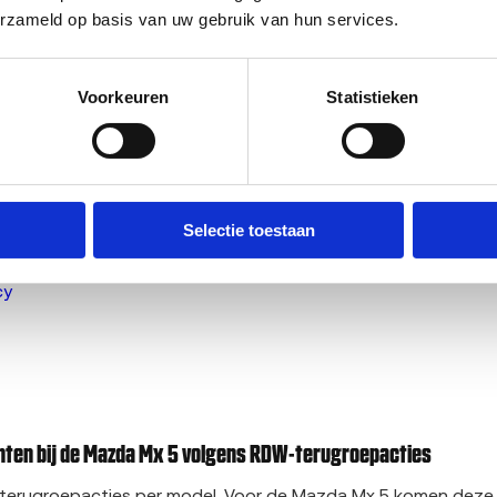
erzameld op basis van uw gebruik van hun services.
o laten slopen?
ekeurd verkopen
Voorkeuren
Statistieken
rkopen in Amsterdam
kopen in Rotterdam
rijs van je Mazda MX-5 via je kenteken →
azda MX-5 waard is
? Of bekijk
alle Mazda sloopauto's
die we i
Selectie toestaan
odellen
cy
en bij de Mazda Mx 5 volgens RDW-terugroepacties