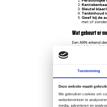
Persoonlijke
Kentekenkaar
Sleutel klaar
Tankinhoud is
Geef bij de 
met of zonder
Wat gebeurt er me
Een ARN-erkend demo
onderdelen zoals k
geven andere MX-5'
grondstof of energi
Deze keten van rui
autorecycling.
Toestemming
Deze website maakt gebruik
Door
Ba
We gebruiken cookies om cont
AI-gegene
websiteverkeer te analyseren
media, adverteren en analys