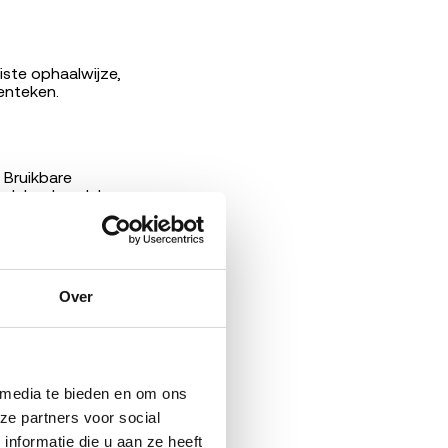
iste ophaalwijze,
enteken.
 Bruikbare
rdelen-handel en
recycled tot
d koploper in
Over
.com
 media te bieden en om ons 
e partners voor social 
formatie die u aan ze heeft 