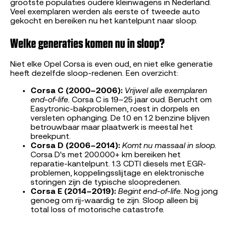
grootste populaties oudere kleinwagens in Nederland.
Veel exemplaren werden als eerste of tweede auto
gekocht en bereiken nu het kantelpunt naar sloop.
Welke generaties komen nu in sloop?
Niet elke Opel Corsa is even oud, en niet elke generatie
heeft dezelfde sloop-redenen. Een overzicht:
Corsa C (2000–2006):
Vrijwel alle exemplaren
end-of-life.
Corsa C is 19–25 jaar oud. Berucht om
Easytronic-bakproblemen, roest in dorpels en
versleten ophanging. De 1.0 en 1.2 benzine blijven
betrouwbaar maar plaatwerk is meestal het
breekpunt.
Corsa D (2006–2014):
Komt nu massaal in sloop.
Corsa D's met 200.000+ km bereiken het
reparatie-kantelpunt. 1.3 CDTI diesels met EGR-
problemen, koppelingsslijtage en elektronische
storingen zijn de typische sloopredenen.
Corsa E (2014–2019):
Begint end-of-life.
Nog jong
genoeg om rij-waardig te zijn. Sloop alleen bij
total loss of motorische catastrofe.