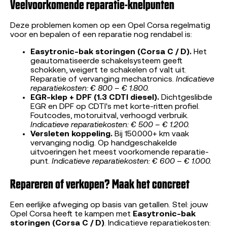
Veelvoorkomende reparatie-knelpunten
Deze problemen komen op een Opel Corsa regelmatig
voor en bepalen of een reparatie nog rendabel is:
Easytronic-bak storingen (Corsa C / D).
Het
geautomatiseerde schakelsysteem geeft
schokken, weigert te schakelen of valt uit.
Reparatie of vervanging mechatronics.
Indicatieve
reparatiekosten: € 800 – € 1.800.
EGR-klep + DPF (1.3 CDTI diesel).
Dichtgeslibde
EGR en DPF op CDTI's met korte-ritten profiel.
Foutcodes, motoruitval, verhoogd verbruik.
Indicatieve reparatiekosten: € 500 – € 1.200.
Versleten koppeling.
Bij 150.000+ km vaak
vervanging nodig. Op handgeschakelde
uitvoeringen het meest voorkomende reparatie-
punt.
Indicatieve reparatiekosten: € 600 – € 1.000.
Repareren of verkopen? Maak het concreet
Een eerlijke afweging op basis van getallen. Stel: jouw
Opel Corsa heeft te kampen met
Easytronic-bak
storingen (Corsa C / D)
. Indicatieve reparatiekosten: