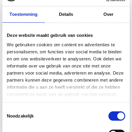
Vul je kenteken in en ontvang binnen een minuut
een eerlijk bod op basis van onze biedregels.
Toestemming
Details
Over
100% online en geautomatiseerd, geen
verplichtingen, geen verborgen kosten.
Bereken direct je bod →
Deze website maakt gebruik van cookies
We gebruiken cookies om content en advertenties te 
personaliseren, om functies voor social media te bieden 
Bereken de verkoopprijs van je Opel Corsa via je
kenteken →
en om ons websiteverkeer te analyseren. Ook delen we 
informatie over uw gebruik van onze site met onze 
Benieuwd
wat je Opel Corsa waard is
? Of bekijk
alle
partners voor social media, adverteren en analyse. Deze 
Opel sloopauto's
die we inkopen.
partners kunnen deze gegevens combineren met andere 
Gerelateerde Opel-modellen
informatie die u aan ze heeft verstrekt of die ze hebben 
verzameld op basis van uw gebruik van hun services.
Opel Insignia
Opel Karl
Opel Meriva
Toestemmingsselectie
Opel Mokka
Noodzakelijk
Opel Tigra
Opel Vectra