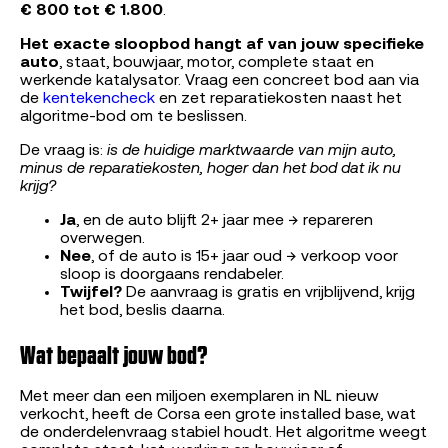
€ 800 tot € 1.800
.
Het exacte sloopbod hangt af van jouw specifieke
auto
, staat, bouwjaar, motor, complete staat en
werkende katalysator. Vraag een concreet bod aan via
de
kentekencheck
en zet reparatiekosten naast het
algoritme-bod om te beslissen.
De vraag is:
is de huidige marktwaarde van mijn auto,
minus de reparatiekosten, hoger dan het bod dat ik nu
krijg?
Ja
, en de auto blijft 2+ jaar mee → repareren
overwegen.
Nee
, of de auto is 15+ jaar oud → verkoop voor
sloop is doorgaans rendabeler.
Twijfel?
De aanvraag is gratis en vrijblijvend, krijg
het bod, beslis daarna.
Wat bepaalt jouw bod?
Met meer dan een miljoen exemplaren in NL nieuw
verkocht, heeft de Corsa een grote installed base, wat
de onderdelenvraag stabiel houdt. Het algoritme weegt