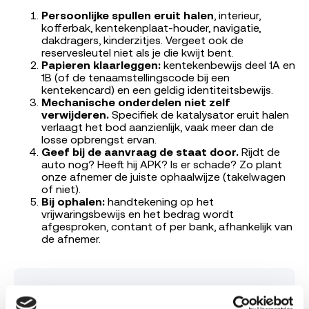
Persoonlijke spullen eruit halen
, interieur,
kofferbak, kentekenplaat-houder, navigatie,
dakdragers, kinderzitjes. Vergeet ook de
reservesleutel niet als je die kwijt bent.
Papieren klaarleggen:
kentekenbewijs deel 1A en
1B (of de tenaamstellingscode bij een
kentekencard) en een geldig identiteitsbewijs.
Mechanische onderdelen niet zelf
verwijderen.
Specifiek de katalysator eruit halen
verlaagt het bod aanzienlijk, vaak meer dan de
losse opbrengst ervan.
Geef bij de aanvraag de staat door.
Rijdt de
auto nog? Heeft hij APK? Is er schade? Zo plant
onze afnemer de juiste ophaalwijze (takelwagen
of niet).
Bij ophalen:
handtekening op het
vrijwaringsbewijs en het bedrag wordt
afgesproken, contant of per bank, afhankelijk van
de afnemer.
Vraag direct je bod aan voor je Opel Corsa