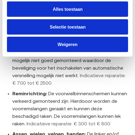
markt en verschillen per uitvoering en werkplaats.
Alles toestaan
Motor inclusief brandstof-, smeer- en
koelsysteem:
De brandstofleiding kan in contact
Selectie toestaan
komen met de leiding van de airconditioning.
Hierdoor kan de brandstofleiding beschadigd raken.
Indicatieve reparatie: € 800 tot € 3000.
Weigeren
Krachtoverbrenging:
De rempedaalschakelaar is
mogelijk niet goed gemonteerd waardoor de
beveiliging voor het inschakelen van automatische
versnelling mogelijk niet werkt.
Indicatieve reparatie:
€ 700 tot € 2500.
Reminrichting:
De voorwielbinnenschermen kunnen
verkeerd gemonteerd zijn. Hierdooor worden de
voorremslangen geraakt en kunnen deze
beschadigd raken. De voorremslangen kunnen lek
raken.
Indicatieve reparatie: € 300 tot € 800.
Assen, wielen, velgen, banden:
De linker en/of