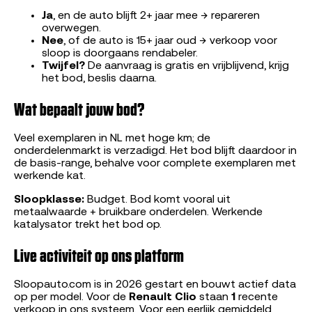
Ja
, en de auto blijft 2+ jaar mee → repareren
overwegen.
Nee
, of de auto is 15+ jaar oud → verkoop voor
sloop is doorgaans rendabeler.
Twijfel?
De aanvraag is gratis en vrijblijvend, krijg
het bod, beslis daarna.
Wat bepaalt jouw bod?
Veel exemplaren in NL met hoge km; de
onderdelenmarkt is verzadigd. Het bod blijft daardoor in
de basis-range, behalve voor complete exemplaren met
werkende kat.
Sloopklasse:
Budget. Bod komt vooral uit
metaalwaarde + bruikbare onderdelen. Werkende
katalysator trekt het bod op.
Live activiteit op ons platform
Sloopauto.com is in 2026 gestart en bouwt actief data
op per model. Voor de
Renault Clio
staan
1
recente
verkoop in ons systeem. Voor een eerlijk gemiddeld