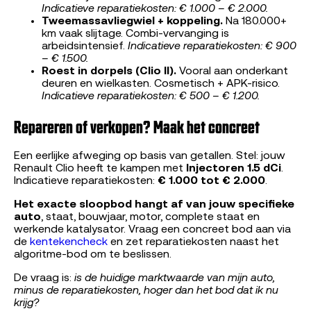
Indicatieve reparatiekosten: € 1.000 – € 2.000.
Tweemassavliegwiel + koppeling.
Na 180.000+
km vaak slijtage. Combi-vervanging is
arbeidsintensief.
Indicatieve reparatiekosten: € 900
– € 1.500.
Roest in dorpels (Clio II).
Vooral aan onderkant
deuren en wielkasten. Cosmetisch + APK-risico.
Indicatieve reparatiekosten: € 500 – € 1.200.
Repareren of verkopen? Maak het concreet
Een eerlijke afweging op basis van getallen. Stel: jouw
Renault Clio heeft te kampen met
Injectoren 1.5 dCi
.
Indicatieve reparatiekosten:
€ 1.000 tot € 2.000
.
Het exacte sloopbod hangt af van jouw specifieke
auto
, staat, bouwjaar, motor, complete staat en
werkende katalysator. Vraag een concreet bod aan via
de
kentekencheck
en zet reparatiekosten naast het
algoritme-bod om te beslissen.
De vraag is:
is de huidige marktwaarde van mijn auto,
minus de reparatiekosten, hoger dan het bod dat ik nu
krijg?