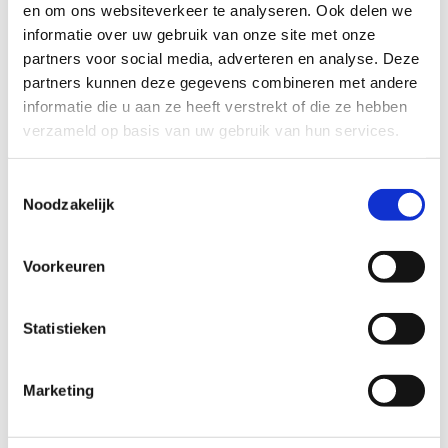
en om ons websiteverkeer te analyseren. Ook delen we 
Renault sloopauto's
die we inkopen.
informatie over uw gebruik van onze site met onze 
Gerelateerde Renault-modellen
partners voor social media, adverteren en analyse. Deze 
partners kunnen deze gegevens combineren met andere 
Renault Espace
informatie die u aan ze heeft verstrekt of die ze hebben 
Renault Kangoo
Renault Koleos
verzameld op basis van uw gebruik van hun services.
Renault Laguna
Renault Master
Renault Megane
Toestemmingsselectie
Noodzakelijk
Bekende mankementen bij de Renault Clio volgens
RDW-terugroepacties
Voorkeuren
De RDW registreert terugroepacties per model. Voor de
Renault Clio komen deze gebreken in de data naar
Statistieken
voren. Een terugroepactie betekent niet dat jouw auto
stuk is: controleer met je kenteken bij de RDW of er een
Marketing
openstaande actie loopt. De genoemde
reparatiebedragen zijn indicatief voor de Nederlandse