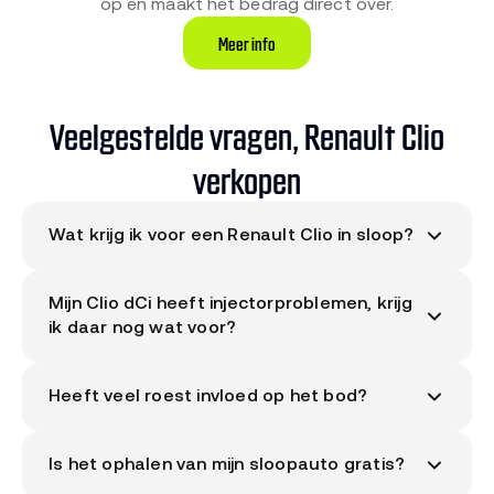
op en maakt het bedrag direct over.
Meer info
Veelgestelde vragen, Renault Clio
verkopen
Wat krijg ik voor een Renault Clio in sloop?
Het bod voor jouw Renault Clio is uniek per auto.
Mijn Clio dCi heeft injectorproblemen, krijg
ons systeem berekent het bedrag op basis van
ik daar nog wat voor?
staat, bouwjaar, motor, kilometerstand, werkende
katalysator en eventuele schade.
Vraag direct je
Ja. Een Clio met motorische problemen behoudt
bod aan via de kentekencheck
, binnen 30
Heeft veel roest invloed op het bod?
nog steeds waarde via plaatwerk, deuren,
seconden weet je wat jouw Clio oplevert.
interieur, elektronica en andere onderdelen. Geef
Roest verlaagt de plaatwerkwaarde maar de
de motorische staat aan bij de aanvraag zodat
Is het ophalen van mijn sloopauto gratis?
mechanische onderdelen (motor, bak, koplampen)
het bod realistisch is.
behouden hun waarde. Onze afnemer neemt ook