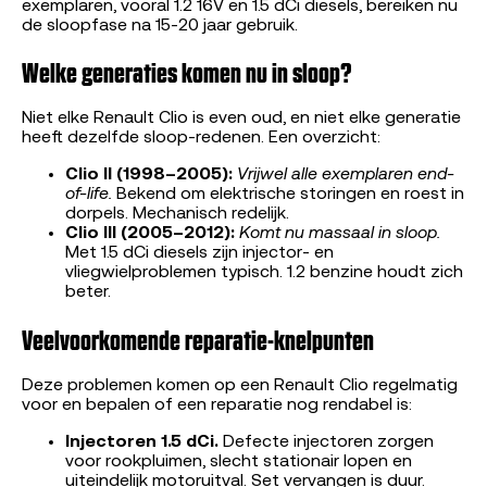
exemplaren, vooral 1.2 16V en 1.5 dCi diesels, bereiken nu
de sloopfase na 15-20 jaar gebruik.
Welke generaties komen nu in sloop?
Niet elke Renault Clio is even oud, en niet elke generatie
heeft dezelfde sloop-redenen. Een overzicht:
Clio II (1998–2005):
Vrijwel alle exemplaren end-
of-life.
Bekend om elektrische storingen en roest in
dorpels. Mechanisch redelijk.
Clio III (2005–2012):
Komt nu massaal in sloop.
Met 1.5 dCi diesels zijn injector- en
vliegwielproblemen typisch. 1.2 benzine houdt zich
beter.
Veelvoorkomende reparatie-knelpunten
Deze problemen komen op een Renault Clio regelmatig
voor en bepalen of een reparatie nog rendabel is:
Injectoren 1.5 dCi.
Defecte injectoren zorgen
voor rookpluimen, slecht stationair lopen en
uiteindelijk motoruitval. Set vervangen is duur.