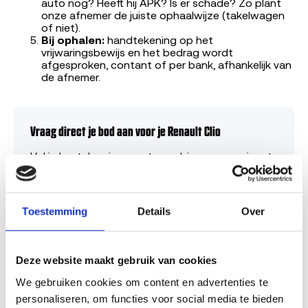
auto nog? Heeft hij APK? Is er schade? Zo plant
onze afnemer de juiste ophaalwijze (takelwagen
of niet).
Bij ophalen:
handtekening op het
vrijwaringsbewijs en het bedrag wordt
afgesproken, contant of per bank, afhankelijk van
de afnemer.
Vraag direct je bod aan voor je Renault Clio
Vul je kenteken in en ontvang binnen een minuut
een eerlijk bod op basis van onze biedregels.
100% online en geautomatiseerd, geen
verplichtingen, geen verborgen kosten.
Toestemming
Details
Over
Bereken direct je bod →
Deze website maakt gebruik van cookies
Bereken de verkoopprijs van je Renault Clio via je
kenteken →
We gebruiken cookies om content en advertenties te 
personaliseren, om functies voor social media te bieden 
Benieuwd
wat je Renault Clio waard is
? Of bekijk
alle