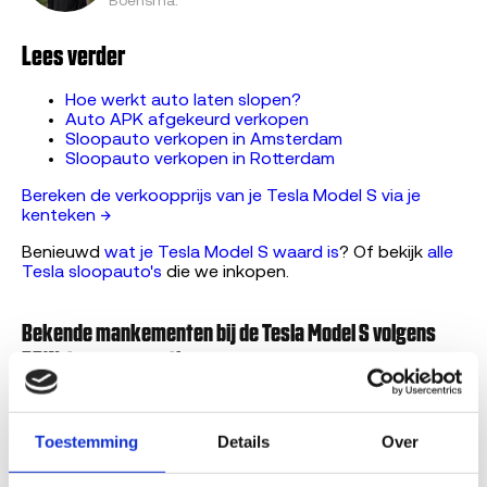
Boensma
.
Lees verder
Hoe werkt auto laten slopen?
Auto APK afgekeurd verkopen
Sloopauto verkopen in Amsterdam
Sloopauto verkopen in Rotterdam
Bereken de verkoopprijs van je Tesla Model S via je
kenteken →
Benieuwd
wat je Tesla Model S waard is
? Of bekijk
alle
Tesla sloopauto's
die we inkopen.
Bekende mankementen bij de Tesla Model S volgens
RDW-terugroepacties
De RDW registreert terugroepacties per model. Voor de
Tesla Model S komen deze gebreken in de data naar
Toestemming
Details
Over
voren. Een terugroepactie betekent niet dat jouw auto
stuk is: controleer met je kenteken bij de RDW of er een