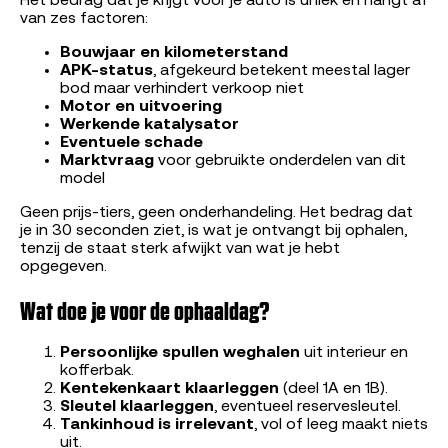
Het bedrag dat je krijgt voor je auto is uniek en hangt af
van zes factoren:
Bouwjaar en kilometerstand
APK-status
, afgekeurd betekent meestal lager
bod maar verhindert verkoop niet
Motor en uitvoering
Werkende katalysator
Eventuele schade
Marktvraag
voor gebruikte onderdelen van dit
model
Geen prijs-tiers, geen onderhandeling. Het bedrag dat
je in 30 seconden ziet, is wat je ontvangt bij ophalen,
tenzij de staat sterk afwijkt van wat je hebt
opgegeven.
Wat doe je voor de ophaaldag?
Persoonlijke spullen weghalen
uit interieur en
kofferbak.
Kentekenkaart klaarleggen
(deel 1A en 1B).
Sleutel klaarleggen
, eventueel reservesleutel.
Tankinhoud is irrelevant
, vol of leeg maakt niets
uit.