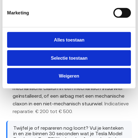
cilinder losraken.
Indicatieve reparatie: € 300 tot €
1000.
Marketing
Reminrichting:
Een tandwiel van de electrisch
bediende remtang van het parkeerremsysteem kan
afbreken.
Indicatieve reparatie: € 300 tot € 800.
Alles toestaan
Carrosserie (deuren, motorkap, laadkleppen):
De secundaire vergrendeling van de voorste
Selectie toestaan
bagageruimte kap kan mogelijk niet functioneren.
Indicatieve reparatie: € 200 tot € 600.
Weigeren
Diversen:
Er is mogelijk een airbag met een niet-
mechanische claxon in een mechanisch stuurwiel
geïnstalleerd, of een airbag met een mechanische
claxon in een niet-mechanisch stuurwiel.
Indicatieve
reparatie: € 200 tot € 500.
Twijfel je of repareren nog loont? Vul je kenteken
in en zie binnen 30 seconden wat je Tesla Model