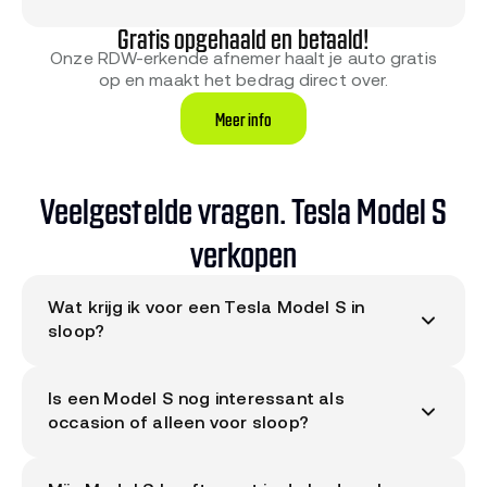
Gratis opgehaald en betaald!
Onze RDW-erkende afnemer haalt je auto gratis
op en maakt het bedrag direct over.
Meer info
Veelgestelde vragen. Tesla Model S
verkopen
Wat krijg ik voor een Tesla Model S in
sloop?
Het bod voor jouw Tesla Model S is uniek per auto.
Is een Model S nog interessant als
Ons systeem berekent het bedrag op basis van
occasion of alleen voor sloop?
staat, bouwjaar, motor, kilometerstand, werkende
katalysator en eventuele schade.
Vraag direct je
Dat hangt af van staat en kilometerstand. Een
bod aan via de kentekencheck
, binnen 30