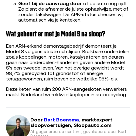
Geef bij de aanvraag door
of de auto nog rijdt.
Zo plant de afnemer de juiste ophaalwijze, met of
zonder takelwagen. De APK-status checken wij
automatisch via je kenteken.
Wat gebeurt er met je Model S na sloop?
Een ARN-erkend demontagebedrijf demonteert je
Model S volgens strikte richtlijnen. Bruikbare onderdelen
zoals koppelingen, motoren, katalysatoren en deuren
gaan naar onderdelen-handel en geven andere Model
S's een tweede leven. Van het overige gewicht wordt
98,7% gerecycled tot grondstof of energie
teruggewonnen, ruim boven de wettelijke 95%-eis.
Deze keten van ruim 200 ARN-aangesloten verwerkers
maakt Nederland wereldwijd koploper in autorecycling.
Door
Bart Boensma
, marktexpert
sloopvoertuigen, Sloopauto.com
AI-gegenereerde content, gevalideerd door
Bart