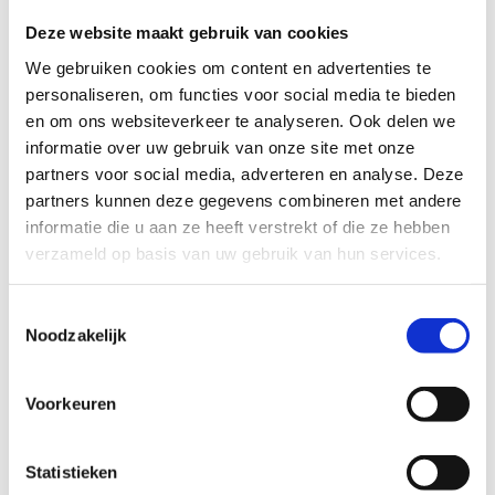
openstaande actie loopt. De genoemde
Deze website maakt gebruik van cookies
reparatiebedragen zijn indicatief voor de Nederlandse
We gebruiken cookies om content en advertenties te 
markt en verschillen per uitvoering en werkplaats.
personaliseren, om functies voor social media te bieden 
en om ons websiteverkeer te analyseren. Ook delen we 
Carrosserie (beschermingsmiddelen
informatie over uw gebruik van onze site met onze 
inzittenden):
Bij het activeren van de
partners voor social media, adverteren en analyse. Deze 
passagiersairbag kan in het ontstekingsmechanisme
partners kunnen deze gegevens combineren met andere 
een te hoge druk ontstaan.
Indicatieve reparatie: €
informatie die u aan ze heeft verstrekt of die ze hebben 
400 tot € 1200.
verzameld op basis van uw gebruik van hun services.
Elektrische installatie:
Door onjuiste software in
het eCall-audiosysteem is de audiocommunicatie
Toestemmingsselectie
tussen inzittenden en de alarmcentrale niet
Noodzakelijk
beschikbaar wanneer de voorste passagiersstoel
bezet is.
Indicatieve reparatie: € 150 tot € 600.
Voorkeuren
Stuurinrichting:
Het materiaal van de bouten van
de aandrijfcilinder van de stuurbekrachtiging kan
Statistieken
corroderen. Als gevolg kan de verbinding en de