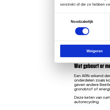
verstrekt of die ze hebben v
Geen prijs-tiers, ge
ophalen, tenzij de 
Toestemmingsselectie
Wat doe je voor 
Noodzakelijk
Persoonlijke
Kentekenkaar
Sleutel klaar
Tankinhoud is
Geef bij de 
Weigeren
met of zonder
Wat gebeurt er me
Een ARN-erkend demo
onderdelen zoals k
geven andere Beetl
grondstof of energi
Deze keten van rui
autorecycling.