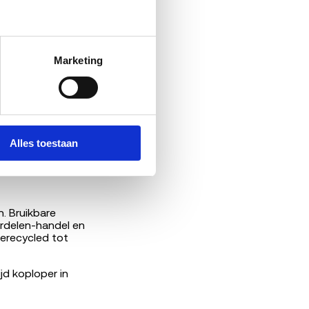
at je ontvangt bij
Marketing
iste ophaalwijze,
Alles toestaan
enteken.
. Bruikbare
rdelen-handel en
erecycled tot
d koploper in