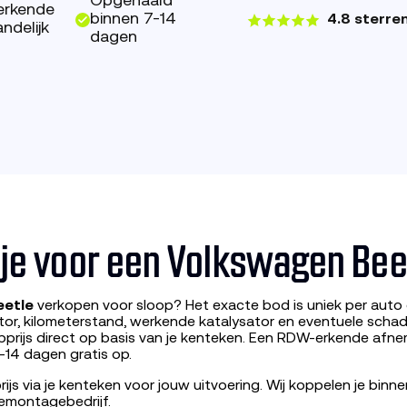
Opgehaald
erkende
binnen 7-14
4.8 sterre
ndelijk
dagen
g je voor een Volkswagen Bee
eetle
verkopen voor sloop? Het exacte bod is uniek per auto
tor, kilometerstand, werkende katalysator en eventuele scha
prijs direct op basis van je kenteken. Een RDW-erkende afne
-14 dagen gratis op.
ijs via je kenteken voor jouw uitvoering. Wij koppelen je bin
emontagebedrijf.