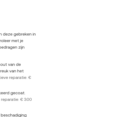
n deze gebreken in
roleer met je
bedragen zijn
out van de
breuk van het
tieve reparatie: €
keerd gecoat.
 reparatie: € 300
 beschadiging