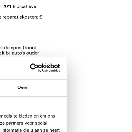
2011. Indicatieve
e reparatiekosten: €
hokdempers) loont
t bij auto's ouder
0.000 km of met
 dan kostbare
Over
p niet
 media te bieden en om ons 
e partners voor social 
formatie die u aan ze heeft 