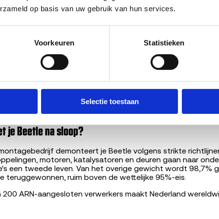
erzameld op basis van uw gebruik van hun services.
en onderhandeling. Het bedrag dat je in 30 seconden ziet, is w
staat sterk afwijkt van wat je hebt opgegeven.
de ophaaldag?
Voorkeuren
Statistieken
 spullen weghalen
uit interieur en kofferbak.
t klaarleggen
(deel 1A en 1B).
leggen
, eventueel reservesleutel.
 irrelevant
, vol of leeg maakt niets uit.
aanvraag door
of de auto nog rijdt. Zo plant de afnemer de ju
Selectie toestaan
 takelwagen. De APK-status checken wij automatisch via je k
t je Beetle na sloop?
ntagebedrijf demonteert je Beetle volgens strikte richtlijnen
oppelingen, motoren, katalysatoren en deuren gaan naar onde
e's een tweede leven. Van het overige gewicht wordt 98,7% g
e teruggewonnen, ruim boven de wettelijke 95%-eis.
m 200 ARN-aangesloten verwerkers maakt Nederland wereldwij