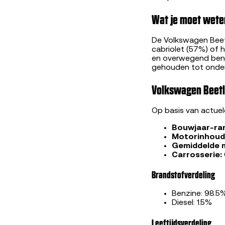
Wat je moet wete
De Volkswagen Beet
cabriolet (57%) of
en overwegend benz
gehouden tot onder
Volkswagen Beetl
Op basis van actue
Bouwjaar-ra
Motorinhoud
Gemiddelde 
Carrosserie:
Brandstofverdeling
Benzine: 98.5
Diesel: 1.5%
Leeftijdsverdeling