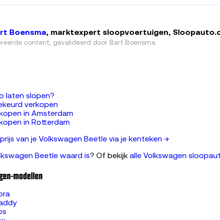
rt Boensma
, marktexpert sloopvoertuigen, Sloopauto
reerde content, gevalideerd door
Bart Boensma
.
o laten slopen?
ekeurd verkopen
rkopen in Amsterdam
kopen in Rotterdam
rijs van je Volkswagen Beetle via je kenteken →
lkswagen Beetle waard is
? Of bekijk
alle Volkswagen sloopaut
gen-modellen
ora
addy
os