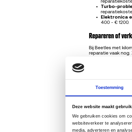
reparatiekoste
Turbo-probl
reparatiekoste
Elektronica 
400 - € 1200.
Repareren of ver
Bij Beetles met kil
reparatie vaak nog.
dan 10 jaar, overst
motorschade is ver
reparaties.
Wat bepaalt jouw
Toestemming
Het bedrag dat je kr
Bouwjaar en 
Deze website maakt gebruik
APK-status
,
Motor en uit
We gebruiken cookies om cont
Werkende ka
websiteverkeer te analyseren
Eventuele s
media, adverteren en analys
Marktvraag
v