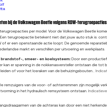
ox
olf
tta
en bij de Volkswagen Beetle volgens RDW-terugroepacties
 terugroepacties per model. Voor de Volkswagen Beetle kome
 Een terugroepactie betekent niet dat jouw auto stuk is: cont
W of er een openstaande actie loopt. De genoemde reparatie
ederlandse markt en verschillen per uitvoering en werkplaats.
f brandstof-, smeer- en koelsysteem:
Door een productief
er kan er spanning in de nokkenasversteller ontstaan die tot 
 leiden of voor het losraken van de behuizingsbouten...
Indica
e remzuigers van de voor- of achterremmen zijn mogelijk ver
htvorming in het hydraulisch remsysteem ontstaan.
Indicatieve
angsdraagarmen van de achteras kan door een niet herkende