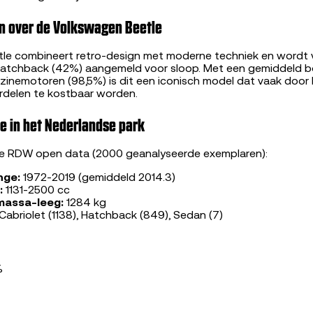
n over de Volkswagen Beetle
le combineert retro-design met moderne techniek en wordt v
 hatchback (42%) aangemeld voor sloop. Met een gemiddeld b
inemotoren (98,5%) is dit een iconisch model dat vaak door 
delen te kostbaar worden.
e in het Nederlandse park
le RDW open data (2000 geanalyseerde exemplaren):
nge:
1972-2019 (gemiddeld 2014.3)
:
1131-2500 cc
massa-leeg:
1284 kg
Cabriolet (1138), Hatchback (849), Sedan (7)
%