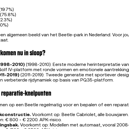
(19.7%)
7 (75.8%)
(2.3%)
2.0%)
een algemeen beeld van het Beetle-park in Nederland. Voor jo
taat.
 komen nu in sloop?
1998-2010)
(1998-2010): Eerste moderne herinterpretatie van 
lf IV-platform met ronde vormen en emotionele aantrekking
011-2019)
(2011-2019): Tweede generatie met sportiever desi
n verbeterde rijdynamiek op basis van PQ35-platform.
reparatie-knelpunten
n op een Beetle regelmatig voor en bepalen of een reparati
kconstructie.
Voorkomt op: Beetle Cabriolet, alle bouwjaren.
n: € 800 - € 2200. APK-risico.
ingsbak.
Voorkomt op: Modellen met automaat, vooral 2008-2