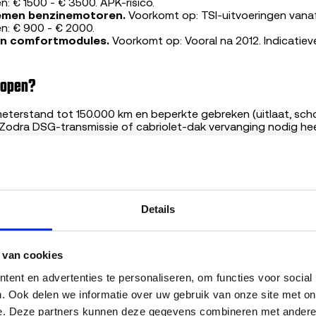
n: € 1500 - € 3500. APK-risico.
emen benzinemotoren.
Voorkomt op: TSI-uitvoeringen vanaf 
n: € 900 - € 2000.
en comfortmodules.
Voorkomt op: Vooral na 2012. Indicatiev
kopen?
ometerstand tot 150.000 km en beperkte gebreken (uitlaat, sc
 Zodra DSG-transmissie of cabriolet-dak vervanging nodig heef
ijgen de kosten snel de restwaarde. Voor exemplaren boven 18
koop voor onderdelen via Sloopauto.com meestal voordeliger
 verkoopprijs?
Details
ijgt voor je auto is uniek en hangt af van zes factoren:
kilometerstand
 van cookies
 afgekeurd betekent meestal lager bod maar verhindert verkoo
voering
ent en advertenties te personaliseren, om functies voor social
talysator
. Ook delen we informatie over uw gebruik van onze site met onz
chade
e. Deze partners kunnen deze gegevens combineren met andere in
oor gebruikte onderdelen van dit model