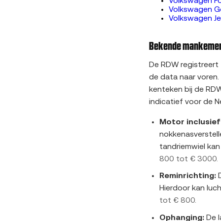
Volkswagen F
Volkswagen G
Volkswagen Je
Bekende mankement
De RDW registreert
de data naar voren.
kenteken bij de RD
indicatief voor de N
Motor inclusie
nokkenasverstell
tandriemwiel kan
800 tot € 3000.
Reminrichting:
D
Hierdoor kan luc
tot € 800.
Ophanging:
De l