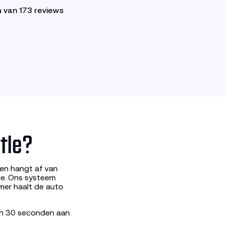
n
van 173 reviews
tle?
 en hangt af van
de. Ons systeem
mer haalt de auto
nen 30 seconden aan