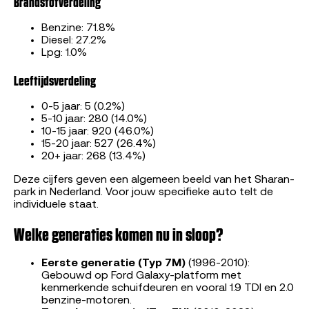
Brandstofverdeling
Benzine: 71.8%
Diesel: 27.2%
Lpg: 1.0%
Leeftijdsverdeling
0-5 jaar: 5 (0.2%)
5-10 jaar: 280 (14.0%)
10-15 jaar: 920 (46.0%)
15-20 jaar: 527 (26.4%)
20+ jaar: 268 (13.4%)
Deze cijfers geven een algemeen beeld van het Sharan-
park in Nederland. Voor jouw specifieke auto telt de
individuele staat.
Welke generaties komen nu in sloop?
Eerste generatie (Typ 7M)
(1996-2010):
Gebouwd op Ford Galaxy-platform met
kenmerkende schuifdeuren en vooral 1.9 TDI en 2.0
benzine-motoren.