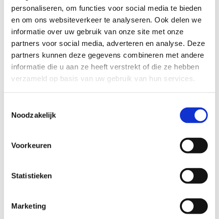
Sharan volgens strikte richtlijnen. Bruikbare onderdelen
personaliseren, om functies voor social media te bieden 
zoals koppelingen, motoren, katalysatoren en deuren
gaan naar onderdelen-handel en geven andere Sharan's
en om ons websiteverkeer te analyseren. Ook delen we 
een tweede leven. Van het overige gewicht wordt
informatie over uw gebruik van onze site met onze 
98,7% gerecycled tot grondstof of energie
partners voor social media, adverteren en analyse. Deze 
teruggewonnen, ruim boven de wettelijke 95%-eis.
partners kunnen deze gegevens combineren met andere 
Deze keten van ruim 200 ARN-aangesloten verwerkers
informatie die u aan ze heeft verstrekt of die ze hebben 
maakt Nederland wereldwijd koploper in autorecycling.
verzameld op basis van uw gebruik van hun services.
Toestemmingsselectie
Door
Bart Boensma
, marktexpert
Noodzakelijk
sloopvoertuigen, Sloopauto.com
AI-gegenereerde content, gevalideerd door
Bart
Boensma
.
Voorkeuren
Lees verder
Statistieken
Hoe werkt auto laten slopen?
Auto APK afgekeurd verkopen
Sloopauto verkopen in Amsterdam
Marketing
Sloopauto verkopen in Rotterdam