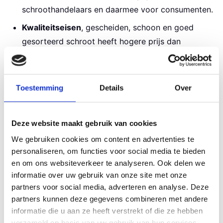
schroothandelaars en daarmee voor consumenten.
Kwaliteitseisen
, gescheiden, schoon en goed
gesorteerd schroot heeft hogere prijs dan
mengschroot.
Toestemming
Details
Over
Hoeveel metaal zit er in een
auto?
Deze website maakt gebruik van cookies
Een gemiddelde personenauto van rond de 1.300 kg
We gebruiken cookies om content en advertenties te 
personaliseren, om functies voor social media te bieden 
bestaat ongeveer uit:
en om ons websiteverkeer te analyseren. Ook delen we 
Staal en ijzer:
950-1.050 kg (70-80%)
informatie over uw gebruik van onze site met onze 
partners voor social media, adverteren en analyse. Deze 
Aluminium:
100-200 kg (8-15%)
partners kunnen deze gegevens combineren met andere 
Koper:
15-25 kg (1-2%)
informatie die u aan ze heeft verstrekt of die ze hebben 
verzameld op basis van uw gebruik van hun services.