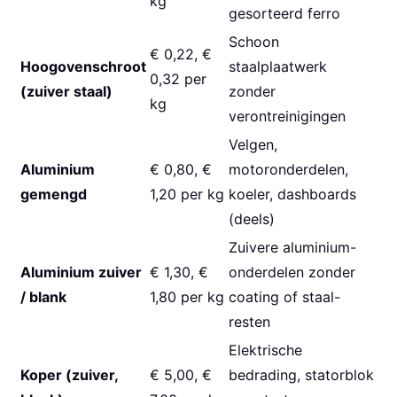
kg
gesorteerd ferro
Schoon
€ 0,22, €
Hoogovenschroot
staalplaatwerk
0,32 per
(zuiver staal)
zonder
kg
verontreinigingen
Velgen,
Aluminium
€ 0,80, €
motoronderdelen,
gemengd
1,20 per kg
koeler, dashboards
(deels)
Zuivere aluminium-
Aluminium zuiver
€ 1,30, €
onderdelen zonder
/ blank
1,80 per kg
coating of staal-
resten
Elektrische
Koper (zuiver,
€ 5,00, €
bedrading, statorblok