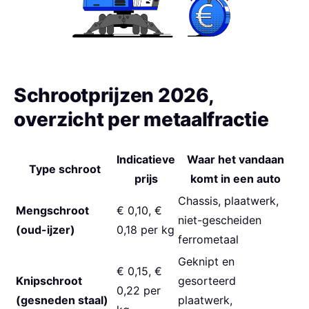
Schrootprijzen 2026,
overzicht per metaalfractie
Indicatieve
Waar het vandaan
Type schroot
prijs
komt in een auto
Chassis, plaatwerk,
Mengschroot
€ 0,10, €
niet-gescheiden
(oud-ijzer)
0,18 per kg
ferrometaal
Geknipt en
€ 0,15, €
Knipschroot
gesorteerd
0,22 per
(gesneden staal)
plaatwerk,