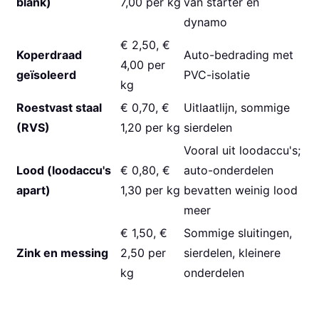
blank)
7,00 per kg
van starter en
dynamo
€ 2,50, €
Koperdraad
Auto-bedrading met
4,00 per
geïsoleerd
PVC-isolatie
kg
Roestvast staal
€ 0,70, €
Uitlaatlijn, sommige
(RVS)
1,20 per kg
sierdelen
Vooral uit loodaccu's;
Lood (loodaccu's
€ 0,80, €
auto-onderdelen
apart)
1,30 per kg
bevatten weinig lood
meer
€ 1,50, €
Sommige sluitingen,
Zink en messing
2,50 per
sierdelen, kleinere
kg
onderdelen