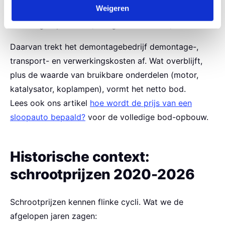
150 kg aluminium × € 1,00/kg = circa € 150,00
Weigeren
20 kg koper × € 6,00/kg = circa € 120,00
Daarvan trekt het demontagebedrijf demontage-,
transport- en verwerkingskosten af. Wat overblijft,
plus de waarde van bruikbare onderdelen (motor,
katalysator, koplampen), vormt het netto bod.
Lees ook ons artikel
hoe wordt de prijs van een
sloopauto bepaald?
voor de volledige bod-opbouw.
Historische context:
schrootprijzen 2020-2026
Schrootprijzen kennen flinke cycli. Wat we de
afgelopen jaren zagen: