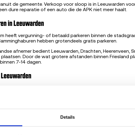
anuit de gemeente. Verkoop voor sloop is in Leeuwarden voor
j een dure reparatie of een auto die de APK niet meer haalt.
ren in Leeuwarden
 heeft vergunning- of betaald parkeren binnen de stadsgrac
 Camminghaburen hebben grotendeels gratis parkeren.
ndse afnemer bedient Leeuwarden, Drachten, Heerenveen, Sne
 plaatsen. Door de wat grotere afstanden binnen Friesland 
 binnen 7-14 dagen.
or Leeuwarden
en mensen hun auto langer aan dan landelijk gemiddeld.
D
ese auto die in de sloopfase komt, ligt vaak boven de 15 jaar. 
n de basisrange (€ 75 - € 175), maar voor auto's met lage ki
or kan dat soms hoger uitvallen. Vanwege de afstanden plan
ere auto's op één route waar mogelijk.
Details
rijs voor een sloopauto in Leeuwarden