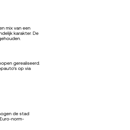
en mix van een
elijk karakter. De
ngehouden.
open gerealiseerd.
opauto's op via
 mogen de stad
 Euro-norm-