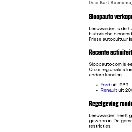
Door
Bart Boensma
Sloopauto verkope
Leeuwarden is de ho
historische binnens
Friese autocultuur 
Recente activitei
Sloopauto.com is e
Onze regionale afne
andere kanalen.
Ford
uit 1989
Renault
uit 20
Regelgeving rond
Leeuwarden heeft g
gewoon in. De geme
restricties.