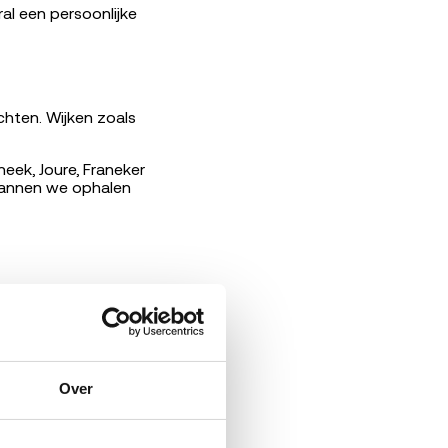
al een persoonlijke
hten. Wijken zoals
ek, Joure, Franeker
plannen we ophalen
e gemiddelde
Dat betekent
lometers en een
nen we ophalen
Over