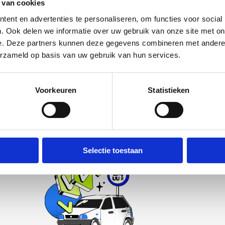
 van cookies
in en zie binnen 30 seconden je verkoopprijs op basis van je 
ent en advertenties te personaliseren, om functies voor social
matiseerd, geen verplichtingen, geen verborgen kosten.
. Ook delen we informatie over uw gebruik van onze site met onz
pprijs →
e. Deze partners kunnen deze gegevens combineren met andere in
erzameld op basis van uw gebruik van hun services.
Voorkeuren
Statistieken
Hoe het werkt
Verdien in 3 simpele stappen geld aan je oude auto.
Selectie toestaan