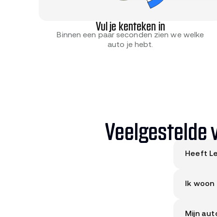
Vul je kenteken in
Binnen een paar seconden zien we welke
auto je hebt.
Veelgestelde 
Heeft L
Nee. Lee
Ik woon 
mogen de
Ja. Onze
Mijn aut
Drachten,