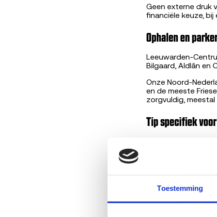
Geen externe druk v
financiële keuze, bi
Ophalen en parke
Leeuwarden-Centrum
Bilgaard, Aldlân en
Onze Noord-Nederla
en de meeste Friese
zorgvuldig, meestal
Tip specifiek vo
In Friesland houd
leeftijd van een Fri
doorgaans een bod i
werkende katalysat
regiogericht, meerd
Toestemming
Bekijk je verkoopp