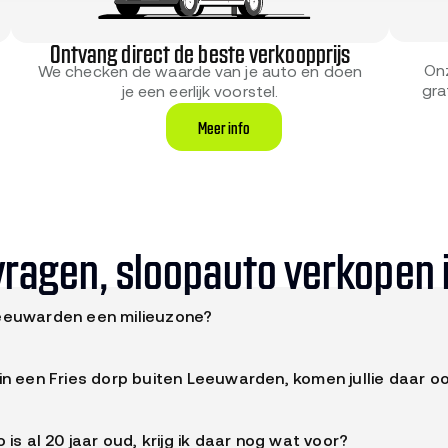
Ontvang direct de beste verkoopprijs
On
We checken de waarde van je auto en doen
gra
je een eerlijk voorstel.
Meer info
vragen, sloopauto verkopen
eeuwarden een milieuzone?
uwarden heeft geen milieuzone of Zero Emissie Zone. Oudere au
in een Fries dorp buiten Leeuwarden, komen jullie daar o
 stad gewoon in.
 Noord-Nederlandse afnemer bedient niet alleen Leeuwarden m
o is al 20 jaar oud, krijg ik daar nog wat voor?
 Heerenveen, Sneek, Joure, Franeker en de meeste Friese dorpe