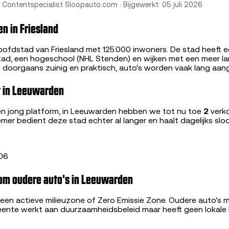
, Contentspecialist Sloopauto.com · Bijgewerkt: 05 juli 2026
n in Friesland
ofdstad van Friesland met 125.000 inwoners. De stad heeft e
tad, een hogeschool (NHL Stenden) en wijken met een meer land
is doorgaans zuinig en praktisch, auto's worden vaak lang aa
t in Leeuwarden
en jong platform, in Leeuwarden hebben we tot nu toe
2
verko
mer bedient deze stad echter al langer en haalt dagelijks slo
06
om oudere auto's in Leeuwarden
een actieve milieuzone of Zero Emissie Zone. Oudere auto's
ente werkt aan duurzaamheidsbeleid maar heeft geen lokale