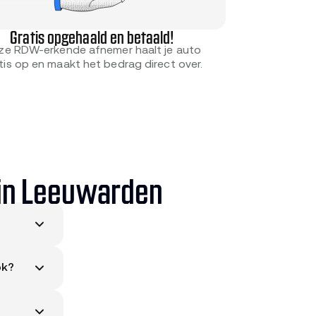
Gratis opgehaald en betaald!
ze RDW-erkende afnemer haalt je auto
tis op en maakt het bedrag direct over.
 in Leeuwarden
to's
ok?
aar ook
n.