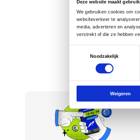
Deze website maakt gebruik
Vul je kenteken 
We gebruiken cookies om cont
online en geauto
websiteverkeer te analyseren
Bekijk je verkoo
media, adverteren en analys
verstrekt of die ze hebben v
Toestemmingsselectie
Noodzakelijk
Weigeren