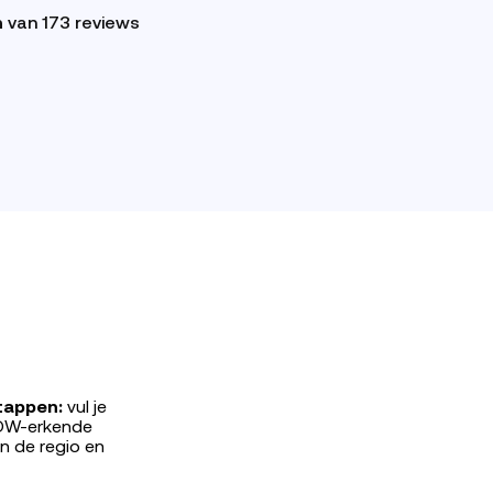
n
van 173 reviews
tappen:
vul je
RDW-erkende
in de regio en