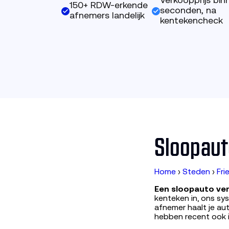
Verkoopprijs bin
150+ RDW-erkende
seconden, na
afnemers landelijk
kentekencheck
Sloopaut
Home
›
Steden
›
Fri
Een sloopauto ver
kenteken in, ons s
afnemer haalt je aut
hebben recent ook 