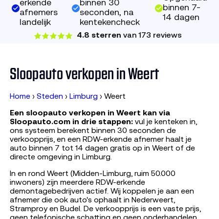
erkende
binnen 30
binnen 7-
afnemers
seconden, na
14 dagen
landelijk
kentekencheck
4.8 sterren
van 173 reviews
Sloopauto verkopen in Weert
Home
›
Steden
›
Limburg
›
Weert
Een sloopauto verkopen in Weert kan via
Sloopauto.com in drie stappen:
vul je kenteken in,
ons systeem berekent binnen 30 seconden de
verkoopprijs, en een RDW-erkende afnemer haalt je
auto binnen 7 tot 14 dagen gratis op in Weert of de
directe omgeving in Limburg.
In en rond Weert (Midden-Limburg, ruim 50.000
inwoners) zijn meerdere RDW-erkende
demontagebedrijven actief. Wij koppelen je aan een
afnemer die ook auto's ophaalt in Nederweert,
Stramproy en Budel. De verkoopprijs is een vaste prijs,
geen telefonische schatting en geen onderhandelen