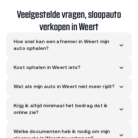
Veelgestelde vragen, sloopauto
verkopen in Weert
Hoe snel kan een afnemer in Weert mijn
auto ophalen?
Doorgaans binnen enkele werkdagen tot
Kost ophalen in Weert iets?
maximaal 14 dagen. Je plant zelf samen met de
RDW-erkende afnemer een moment dat jou
Nee. Sloopauto.com werkt met gratis
uitkomt. In en rond Weert (Midden-Limburg) zijn
Wat als mijn auto in Weert niet meer rijdt?
ophaalservice in heel Nederland, dus ook in Weert
meerdere afnemers actief.
en omgeving. Geen verborgen kosten.
Geen probleem. De afnemer komt met een
Krijg ik altijd minimaal het bedrag dat ik
autotransporter. Geef bij aanmelding aan dat de
online zie?
auto niet rijdt, dan brengt hij geschikt materiaal
mee. Zolang de auto op vier wielen staat, is
Ja. Je ontvangt dit bedrag of meer bij ophalen,
ophalen geen probleem in Weert.
Welke documenten heb ik nodig om mijn
tenzij de staat van je auto sterk afwijkt van wat