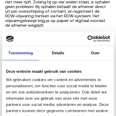
niet meer rijdt. Zolang hij op vier wielen staat, is ophalen
geen probleem. Bij ophalen betaalt de afnemer direct
uit per overschrijving of contant, en registreert de
RDW-vrijwaring meteen via het RDW-systeem. Het
vrijwaringsbewijs krijg je op papier of digitaal voordat
de afnemer wegrijdt.
Waarom Sloopauto.com voor sloopauto verkopen in Weert?
Sloopauto.com is geen sloperij. We zijn het Nederlandse
platform dat consumenten in Weert en heel Limburg
Toestemming
Details
Over
matcht aan RDW-erkende, KZD-gecertificeerde
demontagepartners. De erkende afnemer haalt op,
betaalt en regelt de vrijwaring. Wij claimen nooit zelf
RDW-erkenning.
Deze website maakt gebruik van cookies
Resultaat: vaste prijs vooraf, gratis ophalen, RDW-
We gebruiken cookies om content en advertenties te 
vrijwaring direct geregeld. 4.8 sterren over 173 reviews.
personaliseren, om functies voor social media te bieden 
Onderdeel van Dealerdirect, een Nederlandse
en om ons websiteverkeer te analyseren. Ook delen we 
automotive-platform-organisatie sinds 2008.
informatie over uw gebruik van onze site met onze 
partners voor social media, adverteren en analyse. Deze 
partners kunnen deze gegevens combineren met andere 
Hoe het werkt