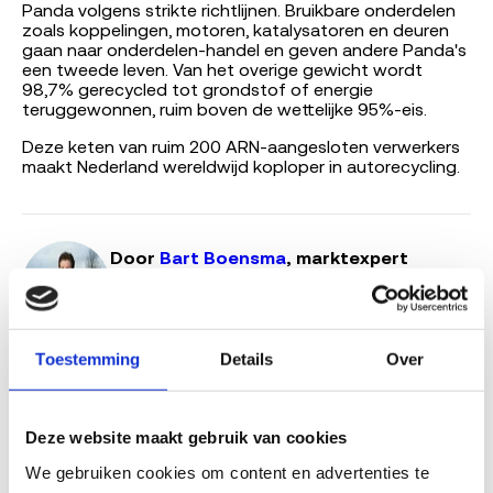
Panda volgens strikte richtlijnen. Bruikbare onderdelen
zoals koppelingen, motoren, katalysatoren en deuren
gaan naar onderdelen-handel en geven andere Panda's
een tweede leven. Van het overige gewicht wordt
98,7% gerecycled tot grondstof of energie
teruggewonnen, ruim boven de wettelijke 95%-eis.
Deze keten van ruim 200 ARN-aangesloten verwerkers
maakt Nederland wereldwijd koploper in autorecycling.
Door
Bart Boensma
, marktexpert
sloopvoertuigen, Sloopauto.com
AI-gegenereerde content, gevalideerd door
Bart
Boensma
.
Toestemming
Details
Over
Lees verder
Hoe werkt auto laten slopen?
Deze website maakt gebruik van cookies
Auto APK afgekeurd verkopen
Sloopauto verkopen in Amsterdam
We gebruiken cookies om content en advertenties te 
Sloopauto verkopen in Rotterdam