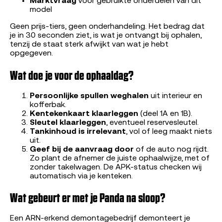
Marktvraag
voor gebruikte onderdelen van dit
model
Geen prijs-tiers, geen onderhandeling. Het bedrag dat
je in 30 seconden ziet, is wat je ontvangt bij ophalen,
tenzij de staat sterk afwijkt van wat je hebt
opgegeven.
Wat doe je voor de ophaaldag?
Persoonlijke spullen weghalen
uit interieur en
kofferbak.
Kentekenkaart klaarleggen
(deel 1A en 1B).
Sleutel klaarleggen
, eventueel reservesleutel.
Tankinhoud is irrelevant
, vol of leeg maakt niets
uit.
Geef bij de aanvraag door
of de auto nog rijdt.
Zo plant de afnemer de juiste ophaalwijze, met of
zonder takelwagen. De APK-status checken wij
automatisch via je kenteken.
Wat gebeurt er met je Panda na sloop?
Een ARN-erkend demontagebedrijf demonteert je