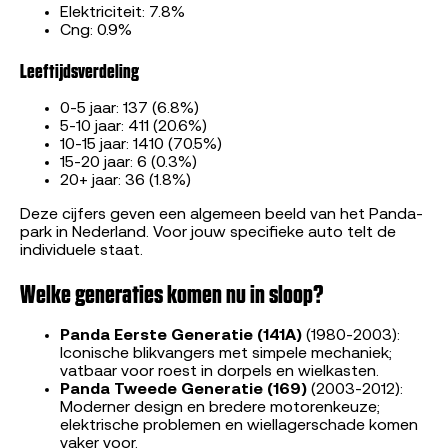
Elektriciteit: 7.8%
Cng: 0.9%
Leeftijdsverdeling
0-5 jaar: 137 (6.8%)
5-10 jaar: 411 (20.6%)
10-15 jaar: 1410 (70.5%)
15-20 jaar: 6 (0.3%)
20+ jaar: 36 (1.8%)
Deze cijfers geven een algemeen beeld van het Panda-
park in Nederland. Voor jouw specifieke auto telt de
individuele staat.
Welke generaties komen nu in sloop?
Panda Eerste Generatie (141A)
(1980-2003):
Iconische blikvangers met simpele mechaniek;
vatbaar voor roest in dorpels en wielkasten.
Panda Tweede Generatie (169)
(2003-2012):
Moderner design en bredere motorenkeuze;
elektrische problemen en wiellagerschade komen
vaker voor.