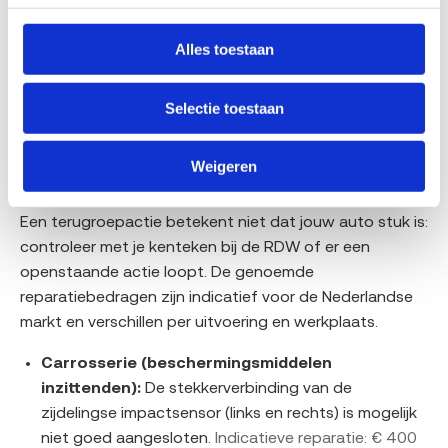
Fiat Seicento
Fiat Stilo
Fiat 500
Alles toestaan
Fiat 600
Bekende mankementen bij de Fiat Panda volgens RDW-
Selectie toestaan
terugroepacties
Weigeren
De RDW registreert terugroepacties per model. Voor de
Fiat Panda komen deze gebreken in de data naar voren.
Een terugroepactie betekent niet dat jouw auto stuk is:
controleer met je kenteken bij de RDW of er een
openstaande actie loopt. De genoemde
reparatiebedragen zijn indicatief voor de Nederlandse
markt en verschillen per uitvoering en werkplaats.
Carrosserie (beschermingsmiddelen
inzittenden):
De stekkerverbinding van de
zijdelingse impactsensor (links en rechts) is mogelijk
niet goed aangesloten.
Indicatieve reparatie: € 400