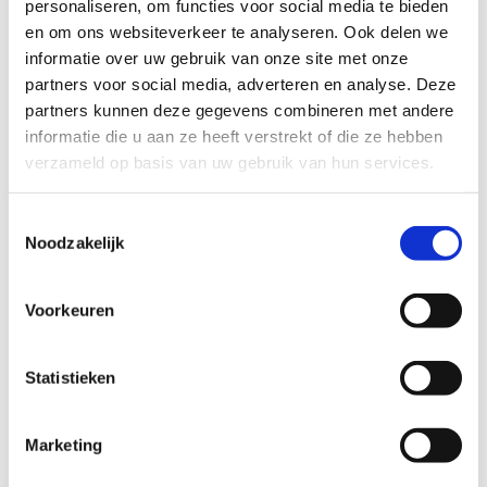
personaliseren, om functies voor social media te bieden 
Live activiteit: Fiat Panda via Sloopauto.com
en om ons websiteverkeer te analyseren. Ook delen we 
informatie over uw gebruik van onze site met onze 
De afgelopen periode zijn er
2 Fiat Pandas
via
partners voor social media, adverteren en analyse. Deze 
Sloopauto.com aangemeld en verkocht aan een RDW-
partners kunnen deze gegevens combineren met andere 
erkende afnemer:
informatie die u aan ze heeft verstrekt of die ze hebben 
14 mei 2026:
Fiat Panda uit bouwjaar 2011
verzameld op basis van uw gebruik van hun services.
14 mei 2026:
Fiat Panda uit bouwjaar 2009
De RDW-erkende afnemer rijdt actief in dit segment,
Toestemmingsselectie
dus een nieuwe Fiat Panda-aanmelding wordt vaak
Noodzakelijk
binnen enkele werkdagen opgepakt.
Bereken de verkoopprijs van je Fiat Panda via je
kenteken →
Voorkeuren
Benieuwd
wat je Fiat Panda waard is
? Of bekijk
alle Fiat
sloopauto's
die we inkopen.
Statistieken
Gerelateerde Fiat-modellen
Marketing
Fiat Punto
Fiat Sedici