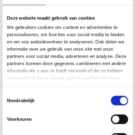
gewicht wordt 98,7% gerecycled tot grondstof of
energie teruggewonnen, ruim boven de wettelijke 95%-
eis.
Deze website maakt gebruik van cookies
Deze keten van ruim 200 ARN-aangesloten verwerkers
We gebruiken cookies om content en advertenties te 
maakt Nederland wereldwijd koploper in autorecycling.
personaliseren, om functies voor social media te bieden 
en om ons websiteverkeer te analyseren. Ook delen we 
informatie over uw gebruik van onze site met onze 
Door
Bart Boensma
, marktexpert
partners voor social media, adverteren en analyse. Deze 
sloopvoertuigen, Sloopauto.com
partners kunnen deze gegevens combineren met andere 
AI-gegenereerde content, gevalideerd door
Bart
Boensma
.
informatie die u aan ze heeft verstrekt of die ze hebben 
verzameld op basis van uw gebruik van hun services.
Lees verder
Toestemmingsselectie
Hoe werkt auto laten slopen?
Noodzakelijk
Auto APK afgekeurd verkopen
Sloopauto verkopen in Amsterdam
Sloopauto verkopen in Rotterdam
Voorkeuren
Bereken de verkoopprijs van je Ford StreetKa via je
kenteken →