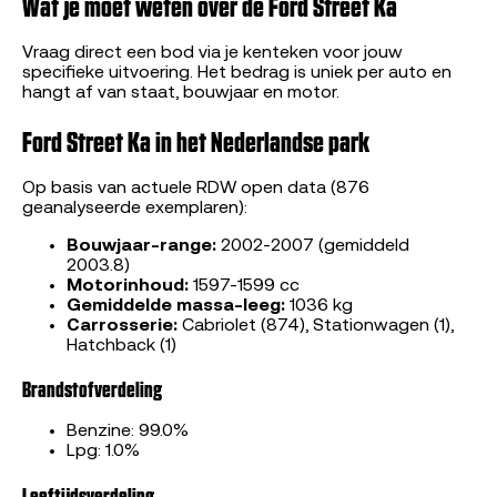
Wat je moet weten over de Ford Street Ka
Vraag direct een bod via je kenteken voor jouw
specifieke uitvoering. Het bedrag is uniek per auto en
hangt af van staat, bouwjaar en motor.
Ford Street Ka in het Nederlandse park
Op basis van actuele RDW open data (876
geanalyseerde exemplaren):
Bouwjaar-range:
2002-2007 (gemiddeld
2003.8)
Motorinhoud:
1597-1599 cc
Gemiddelde massa-leeg:
1036 kg
Carrosserie:
Cabriolet (874), Stationwagen (1),
Hatchback (1)
Brandstofverdeling
Benzine: 99.0%
Lpg: 1.0%
Leeftijdsverdeling