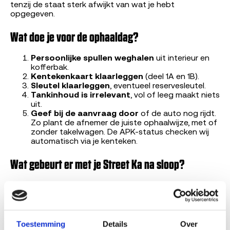
tenzij de staat sterk afwijkt van wat je hebt
opgegeven.
Wat doe je voor de ophaaldag?
Persoonlijke spullen weghalen
uit interieur en
kofferbak.
Kentekenkaart klaarleggen
(deel 1A en 1B).
Sleutel klaarleggen
, eventueel reservesleutel.
Tankinhoud is irrelevant
, vol of leeg maakt niets
uit.
Geef bij de aanvraag door
of de auto nog rijdt.
Zo plant de afnemer de juiste ophaalwijze, met of
zonder takelwagen. De APK-status checken wij
automatisch via je kenteken.
Wat gebeurt er met je Street Ka na sloop?
Een ARN-erkend demontagebedrijf demonteert je
Street Ka volgens strikte richtlijnen. Bruikbare
onderdelen zoals koppelingen, motoren, katalysatoren
en deuren gaan naar onderdelen-handel en geven
andere Street Ka's een tweede leven. Van het overige
Toestemming
Details
Over