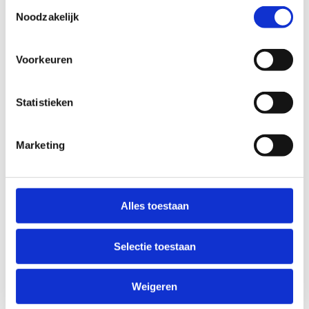
Toestemmingsselectie
mogelijk de tank beschadigd raken en brandstof
Noodzakelijk
lekken in het geval van een zijdelingse aanrijding.
Indicatieve reparatie: € 800 tot € 3000.
Voorkeuren
Carrosserie (beschermingsmiddelen
inzittenden):
De bedrading onder de achterbank
kan beknelt raken en kortsluiting veroorzaken. Dit
Statistieken
kan leiden tot een onjuiste werking van de airbags.
Indicatieve reparatie: € 400 tot € 1200.
Marketing
Elektrische installatie:
Gegevens in het
instrumentenpaneel kunnen plotseling in
spiegelbeeld weergegeven worden.
Indicatieve
Alles toestaan
reparatie: € 150 tot € 600.
Ophanging:
De draagarmen achter zijn
Selectie toestaan
onvoldoende beschermd tegen corrosie. De
mogelijkheid bestaat dat deze doorroesten en als
gevolg daarvan vervormen, scheuren en/of breken.
Weigeren
Indicatieve reparatie: € 250 tot € 800.