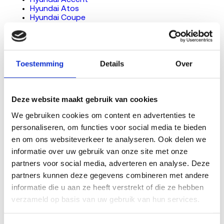
Hyundai Accent
Hyundai Atos
Hyundai Coupe
Hyundai Getz
Hyundai H100
Bekende mankementen bij de Hyundai Santa Fe volgens
Toestemming
Details
Over
RDW-terugroepacties
De RDW registreert terugroepacties per model. Voor de
Deze website maakt gebruik van cookies
Hyundai Santa Fe komen deze gebreken in de data naar
We gebruiken cookies om content en advertenties te 
voren. Een terugroepactie betekent niet dat jouw auto
personaliseren, om functies voor social media te bieden 
stuk is: controleer met je kenteken bij de RDW of er een
en om ons websiteverkeer te analyseren. Ook delen we 
openstaande actie loopt. De genoemde
informatie over uw gebruik van onze site met onze 
reparatiebedragen zijn indicatief voor de Nederlandse
partners voor social media, adverteren en analyse. Deze 
markt en verschillen per uitvoering en werkplaats.
partners kunnen deze gegevens combineren met andere 
informatie die u aan ze heeft verstrekt of die ze hebben 
Motor inclusief brandstof-, smeer- en
verzameld op basis van uw gebruik van hun services.
koelsysteem:
De opening tussen de brandstoftank
en de bevestigingsband is te smal hierdoor kan