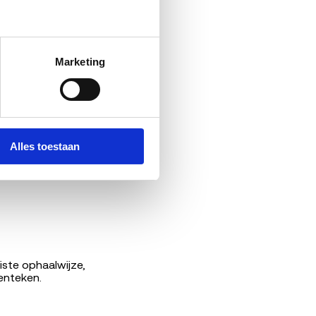
Marketing
p niet
at je ontvangt bij
Alles toestaan
iste ophaalwijze,
enteken.