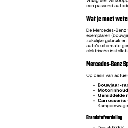
Vraag een verkooppr
een passend autod
Wat je moet wete
De Mercedes-Benz S
exemplaren (bouwjar
zakelijke gebruik e
auto's uitermate g
elektrische installati
Mercedes-Benz Spr
Op basis van actue
Bouwjaar-ra
Motorinhoud
Gemiddelde 
Carrosserie:
Kampeerwagen
Brandstofverdeling