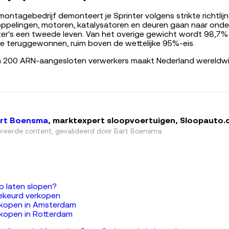
ntagebedrijf demonteert je Sprinter volgens strikte richtlijn
oppelingen, motoren, katalysatoren en deuren gaan naar onde
er's een tweede leven. Van het overige gewicht wordt 98,7%
e teruggewonnen, ruim boven de wettelijke 95%-eis.
m 200 ARN-aangesloten verwerkers maakt Nederland wereldwij
rt Boensma
, marktexpert sloopvoertuigen, Sloopauto
reerde content, gevalideerd door
Bart Boensma
.
o laten slopen?
ekeurd verkopen
rkopen in Amsterdam
kopen in Rotterdam