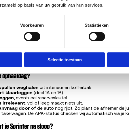
erzameld op basis van uw gebruik van hun services.
ijgt voor je auto is uniek en hangt af van zes factoren:
kilometerstand
Voorkeuren
Statistieken
 afgekeurd betekent meestal lager bod maar verhindert verkoo
voering
talysator
chade
oor gebruikte onderdelen van dit model
en onderhandeling. Het bedrag dat je in 30 seconden ziet, is w
Selectie toestaan
staat sterk afwijkt van wat je hebt opgegeven.
de ophaaldag?
 spullen weghalen
uit interieur en kofferbak.
t klaarleggen
(deel 1A en 1B).
leggen
, eventueel reservesleutel.
 irrelevant
, vol of leeg maakt niets uit.
aanvraag door
of de auto nog rijdt. Zo plant de afnemer de ju
 takelwagen. De APK-status checken wij automatisch via je k
t je Sprinter na sloop?