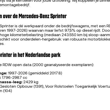
ijs via je kenteken voor jouw uitvoering. Wij koppelen je bin
emontagebedrijf.
n over de Mercedes-Benz Sprinter
printer is dé werkpaard onder de bedrijfswagens, met een 
en 1997-2026) waarvan maar liefst 97,5% op diesel rijdt. Door
n hoge kilometerbelasting (mediaan 243.550 km bij sloop-aanme
eschikt voor onderdelen-hergebruik: van robuuste motorblokk
es.
inter in het Nederlandse park
le RDW open data (2000 geanalyseerde exemplaren):
nge:
1997-2026 (gemiddeld 2017.8)
:
1796-2987 cc
massa-leeg:
2429 kg
Gesloten Opbouw (1391), Voor Rolstoelen Toegankelijk Voertui
 (104)