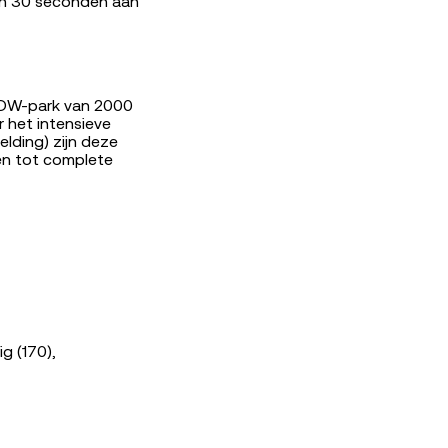
nen 30 seconden aan
RDW-park van 2000
 het intensieve
lding) zijn deze
en tot complete
g (170),