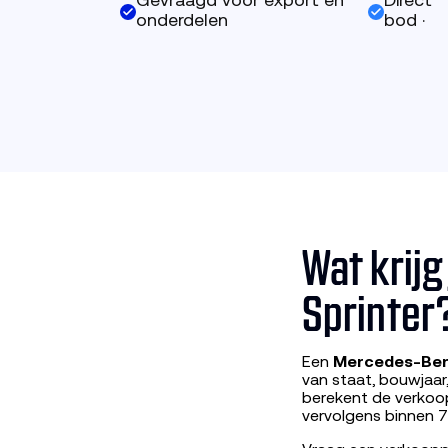
Gevraagd voor export en
Direct
onderdelen
bod ·
Wat krij
Sprinter
Een
Mercedes-Ben
van staat, bouwjaar
berekent de verkoop
vervolgens binnen 7