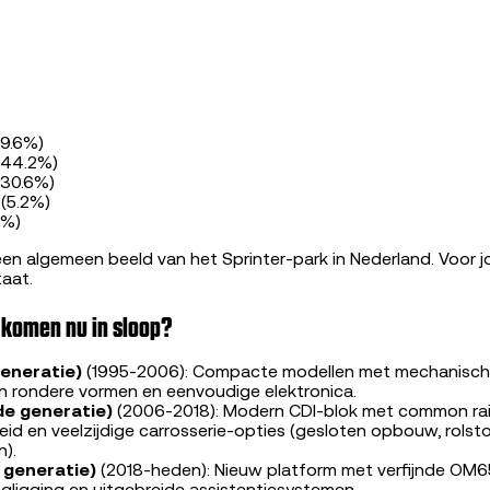
19.6%)
 (44.2%)
 (30.6%)
 (5.2%)
3%)
een algemeen beeld van het Sprinter-park in Nederland. Voor 
taat.
 komen nu in sloop?
generatie)
(1995-2006): Compacte modellen met mechanische 
n rondere vormen en eenvoudige elektronica.
e generatie)
(2006-2018): Modern CDI-blok met common rail
d en veelzijdige carrosserie-opties (gesloten opbouw, rolsto
).
generatie)
(2018-heden): Nieuw platform met verfijnde OM