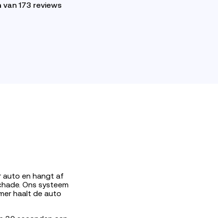
n
van 173 reviews
r auto en hangt af
schade. Ons systeem
mer haalt de auto