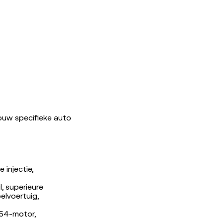
jouw specifieke auto
injectie,
, superieure
elvoertuig,
654-motor,