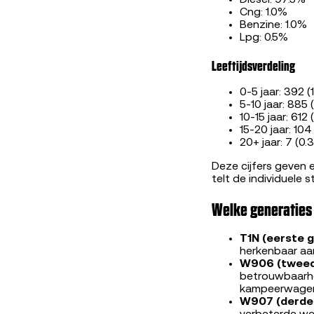
Diesel: 97.5%
Cng: 1.0%
Benzine: 1.0%
Lpg: 0.5%
Leeftijdsverdeling
0-5 jaar: 392 (
5-10 jaar: 885
10-15 jaar: 612
15-20 jaar: 104
20+ jaar: 7 (0.
Deze cijfers geven 
telt de individuele s
Welke generaties
T1N (eerste 
herkenbaar aa
W906 (tweed
betrouwbaarhei
kampeerwagen
W907 (derde 