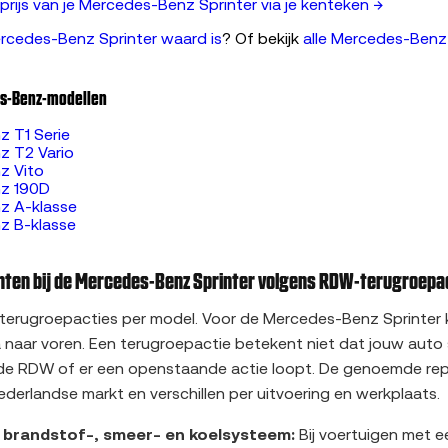
rijs van je Mercedes-Benz Sprinter via je kenteken →
rcedes-Benz Sprinter waard is
? Of bekijk
alle Mercedes-Benz
s-Benz-modellen
 T1 Serie
z T2 Vario
z Vito
z 190D
z A-klasse
z B-klasse
en bij de Mercedes-Benz Sprinter volgens RDW-terugroepa
 terugroepacties per model. Voor de Mercedes-Benz Sprinte
 naar voren. Een terugroepactie betekent niet dat jouw auto s
 de RDW of er een openstaande actie loopt. De genoemde rep
ederlandse markt en verschillen per uitvoering en werkplaats.
f brandstof-, smeer- en koelsysteem:
Bij voertuigen met 