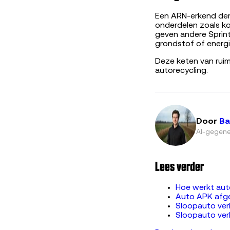
Een ARN-erkend demo
onderdelen zoals k
geven andere Sprint
grondstof of energi
Deze keten van rui
autorecycling.
Door
Ba
AI-gegene
Lees verder
Hoe werkt aut
Auto APK afg
Sloopauto ve
Sloopauto ver