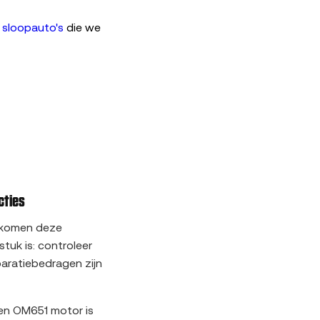
 sloopauto's
die we
cties
r komen deze
tuk is: controleer
aratiebedragen zijn
een OM651 motor is