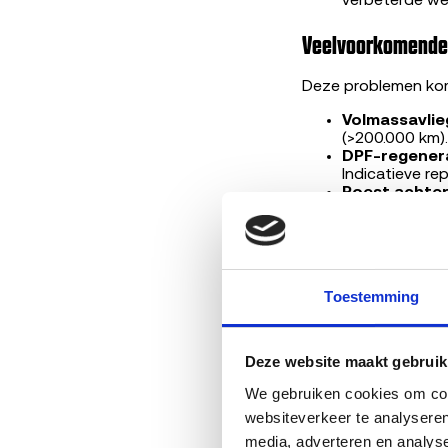
verbeterde we
Veelvoorkomende 
Deze problemen kome
Volmassavlie
(>200.000 km).
DPF-regenera
Indicatieve re
Roest achter
Indicatieve rep
Turbolader de
onderhoud. Ind
Repareren of ver
Toestemming
Bij een Sprinter me
zwaar: kosten lopen 
Deze website maakt gebruik
onderdeel betreft (b
exemplaren met opg
We gebruiken cookies om cont
platform vaak de ve
websiteverkeer te analyseren
media, adverteren en analys
Wat bepaalt jouw