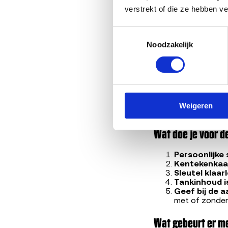
verstrekt of die ze hebben v
Het bedrag dat je kr
Toestemmingsselectie
Bouwjaar en 
Noodzakelijk
APK-status
,
Motor en uit
Werkende ka
Eventuele s
Marktvraag
v
Geen prijs-tiers, ge
Weigeren
ophalen, tenzij de 
Wat doe je voor 
Persoonlijke
Kentekenkaar
Sleutel klaar
Tankinhoud is
Geef bij de 
met of zonder
Wat gebeurt er me