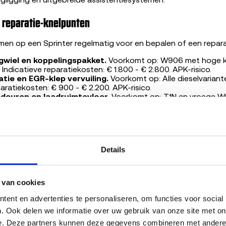
gligging en uitgebreide assistentiesystemen.
reparatie-knelpunten
n op een Sprinter regelmatig voor en bepalen of een reparat
gwiel en koppelingspakket.
Voorkomt op: W906 met hoge k
 Indicatieve reparatiekosten: € 1.800 - € 2.800. APK-risico.
tie en EGR-klep vervuiling.
Voorkomt op: Alle dieselvarian
paratiekosten: € 900 - € 2.200. APK-risico.
deuren en laadruimtevloer.
Voorkomt op: T1N en vroege W9
aratiekosten: € 600 - € 1.500. APK-risico.
fect door olievervuiling.
Voorkomt op: W906 en W907 bij a
icatieve reparatiekosten: € 1.200 - € 2.400.
kopen?
Details
t kilometerstand boven 250.000 km wegen reparaties aan kopp
al snel op tot € 3.000-€ 4.000. Indien je auto jonger is dan 2
 van cookies
ijvoorbeeld enkel DPF), kan gerichte reparatie nog rendabel zi
estapelde gebreken is verkoop aan een erkend sloopauto-bed
ent en advertenties te personaliseren, om functies voor social
rstandigste keuze, zeker bij APK-afkeuring op emissies of do
. Ook delen we informatie over uw gebruik van onze site met onz
e. Deze partners kunnen deze gegevens combineren met andere in
 verkoopprijs?