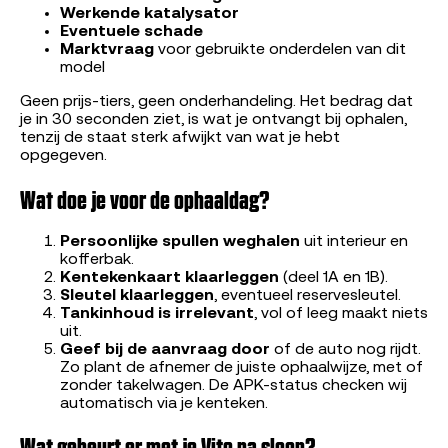
Werkende katalysator
Eventuele schade
Marktvraag
voor gebruikte onderdelen van dit
model
Geen prijs-tiers, geen onderhandeling. Het bedrag dat
je in 30 seconden ziet, is wat je ontvangt bij ophalen,
tenzij de staat sterk afwijkt van wat je hebt
opgegeven.
Wat doe je voor de ophaaldag?
Persoonlijke spullen weghalen
uit interieur en
kofferbak.
Kentekenkaart klaarleggen
(deel 1A en 1B).
Sleutel klaarleggen
, eventueel reservesleutel.
Tankinhoud is irrelevant
, vol of leeg maakt niets
uit.
Geef bij de aanvraag door
of de auto nog rijdt.
Zo plant de afnemer de juiste ophaalwijze, met of
zonder takelwagen. De APK-status checken wij
automatisch via je kenteken.
Wat gebeurt er met je Vito na sloop?