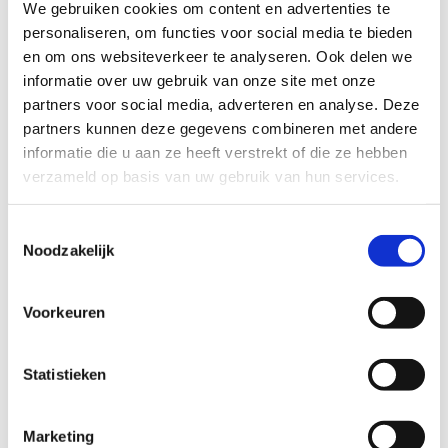
We gebruiken cookies om content en advertenties te 
Sloopauto verkopen in Amsterdam
personaliseren, om functies voor social media te bieden 
Sloopauto verkopen in Rotterdam
en om ons websiteverkeer te analyseren. Ook delen we 
Bereken de verkoopprijs van je Mercedes-Benz Vito via
informatie over uw gebruik van onze site met onze 
je kenteken →
partners voor social media, adverteren en analyse. Deze 
Benieuwd
wat je Mercedes-Benz Vito waard is
? Of
partners kunnen deze gegevens combineren met andere 
bekijk
alle Mercedes-Benz sloopauto's
die we inkopen.
informatie die u aan ze heeft verstrekt of die ze hebben 
Gerelateerde Mercedes-Benz-modellen
verzameld op basis van uw gebruik van hun services.
Mercedes-Benz 190D
Toestemmingsselectie
Mercedes-Benz A-klasse
Noodzakelijk
Mercedes-Benz B-klasse
Mercedes-Benz C-klasse
Mercedes-Benz E-klasse
Mercedes-Benz ML
Voorkeuren
Bekende mankementen bij de Mercedes-Benz Vito
Statistieken
volgens RDW-terugroepacties
De RDW registreert terugroepacties per model. Voor de
Marketing