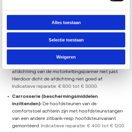
Mercedes-Benz Vito komen deze gebreken in de data
naar voren. Een terugroepactie betekent niet dat jouw
auto stuk is: controleer met je kenteken bij de RDW of
Alles toestaan
er een openstaande actie loopt. De genoemde
reparatiebedragen zijn indicatief voor de Nederlandse
markt en verschillen per uitvoering en werkplaats.
Selectie toestaan
Motor inclusief brandstof-, smeer- en
Weigeren
koelsysteem:
Bij voertuigen met een OM651 motor
is het materiaal en/of de afmeting van de
afdichtring van de motorkettingspanner niet juist.
Hierdoor dicht de afdichtring niet goed af.
Indicatieve reparatie: € 800 tot € 3000.
Carrosserie (beschermingsmiddelen
inzittenden):
De hoofdsteunen van de
comfortstoel achterin zijn met hoofdsteunstangen
van een andere zitbank-resp. hoofdsteunvariant
gemonteerd.
Indicatieve reparatie: € 400 tot € 1200.