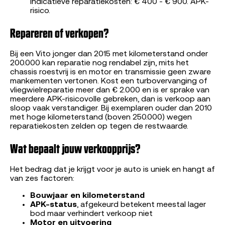
Indicatieve reparatiekosten: € 400 - € 900. APK-
risico.
Repareren of verkopen?
Bij een Vito jonger dan 2015 met kilometerstand onder
200.000 kan reparatie nog rendabel zijn, mits het
chassis roestvrij is en motor en transmissie geen zware
mankementen vertonen. Kost een turbovervanging of
vliegwielreparatie meer dan € 2.000 en is er sprake van
meerdere APK-risicovolle gebreken, dan is verkoop aan
sloop vaak verstandiger. Bij exemplaren ouder dan 2010
met hoge kilometerstand (boven 250.000) wegen
reparatiekosten zelden op tegen de restwaarde.
Wat bepaalt jouw verkoopprijs?
Het bedrag dat je krijgt voor je auto is uniek en hangt af
van zes factoren:
Bouwjaar en kilometerstand
APK-status
, afgekeurd betekent meestal lager
bod maar verhindert verkoop niet
Motor en uitvoering