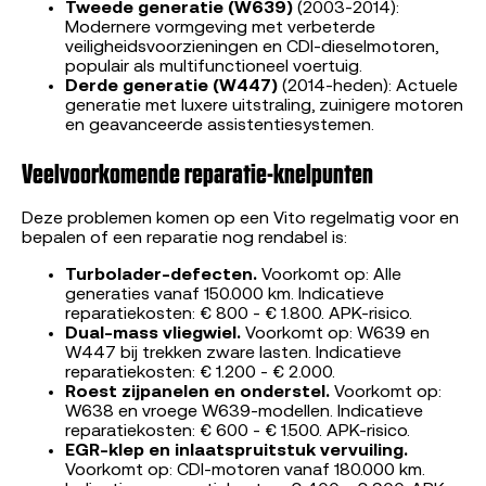
Tweede generatie (W639)
(2003-2014):
Modernere vormgeving met verbeterde
veiligheidsvoorzieningen en CDI-dieselmotoren,
populair als multifunctioneel voertuig.
Derde generatie (W447)
(2014-heden): Actuele
generatie met luxere uitstraling, zuinigere motoren
en geavanceerde assistentiesystemen.
Veelvoorkomende reparatie-knelpunten
Deze problemen komen op een Vito regelmatig voor en
bepalen of een reparatie nog rendabel is:
Turbolader-defecten.
Voorkomt op: Alle
generaties vanaf 150.000 km. Indicatieve
reparatiekosten: € 800 - € 1.800. APK-risico.
Dual-mass vliegwiel.
Voorkomt op: W639 en
W447 bij trekken zware lasten. Indicatieve
reparatiekosten: € 1.200 - € 2.000.
Roest zijpanelen en onderstel.
Voorkomt op:
W638 en vroege W639-modellen. Indicatieve
reparatiekosten: € 600 - € 1.500. APK-risico.
EGR-klep en inlaatspruitstuk vervuiling.
Voorkomt op: CDI-motoren vanaf 180.000 km.