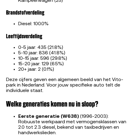
Kampeerwagen (25)
Brandstofverdeling
Diesel: 100.0%
Leeftijdsverdeling
0-5 jaar: 435 (21.8%)
5-10 jaar: 836 (41.8%)
10-15 jaar: 596 (29.8%)
15-20 jaar: 129 (6.5%)
20+ jaar: 2 (0.1%)
Deze cijfers geven een algemeen beeld van het Vito-
park in Nederland. Voor jouw specifieke auto telt de
individuele staat.
Welke generaties komen nu in sloop?
Eerste generatie (W638)
(1996-2003):
Robuuste werkpaard met vermogensklassen van
2.0 tot 2.3 diesel, bekend van taxibedrijven en
handwerkslieden.