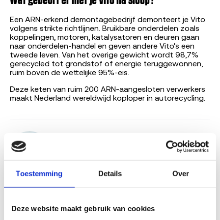
Een ARN-erkend demontagebedrijf demonteert je Vito
volgens strikte richtlijnen. Bruikbare onderdelen zoals
koppelingen, motoren, katalysatoren en deuren gaan
naar onderdelen-handel en geven andere Vito's een
tweede leven. Van het overige gewicht wordt 98,7%
gerecycled tot grondstof of energie teruggewonnen,
ruim boven de wettelijke 95%-eis.
Deze keten van ruim 200 ARN-aangesloten verwerkers
maakt Nederland wereldwijd koploper in autorecycling.
Door
Bart Boensma
, marktexpert
sloopvoertuigen, Sloopauto.com
AI-gegenereerde content, gevalideerd door
Bart
Boensma
.
Toestemming
Details
Over
Lees verder
Deze website maakt gebruik van cookies
Hoe werkt auto laten slopen?
Auto APK afgekeurd verkopen