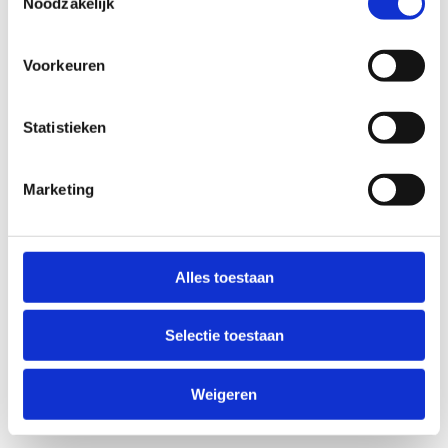
Noodzakelijk
aangetast.
Indicatieve reparatie: € 400 tot € 1200.
Motor inclusief brandstof-, smeer- en
Voorkeuren
koelsysteem:
Het verbindingsstuk op de
brandstofpomp waar de brandstofleiding voor de
standkachel aan bevestigd wordt is te kort. Hierdoor
Statistieken
is de aansluiting mogelijk niet vloeistofdicht.
Indicatieve reparatie: € 800 tot € 3000.
Marketing
Ophanging:
Door een softwarefout in de Airmatic-
regeleenheid zal de carrosserie bij een verhoogd
voertuigniveau van de Airmatic pas bij een snelheid
Alles toestaan
van 80 km/h in plaats van bij 60 km/h verlaagd
worde...
Indicatieve reparatie: € 250 tot € 800.
Selectie toestaan
Reminrichting:
De remdrukversterker kan op de
lasnaad doorroesten. Hierbij kan de verbinding met
Weigeren
het rempedaal losraken.
Indicatieve reparatie: € 300
tot € 800.