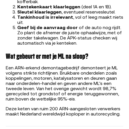
kofferbak.
Kentekenkaart klaarleggen
(deel 1A en 1B).
Sleutel klaarleggen
, eventueel reservesleutel.
Tankinhoud is irrelevant
, vol of leeg maakt niets
uit.
Geef bij de aanvraag door
of de auto nog rijdt.
Zo plant de afnemer de juiste ophaalwijze, met of
zonder takelwagen. De APK-status checken wij
automatisch via je kenteken.
Wat gebeurt er met je ML na sloop?
Een ARN-erkend demontagebedrijf demonteert je ML
volgens strikte richtlijnen. Bruikbare onderdelen zoals
koppelingen, motoren, katalysatoren en deuren gaan
naar onderdelen-handel en geven andere ML's een
tweede leven. Van het overige gewicht wordt 98,7%
gerecycled tot grondstof of energie teruggewonnen,
ruim boven de wettelijke 95%-eis.
Deze keten van ruim 200 ARN-aangesloten verwerkers
maakt Nederland wereldwijd koploper in autorecycling.