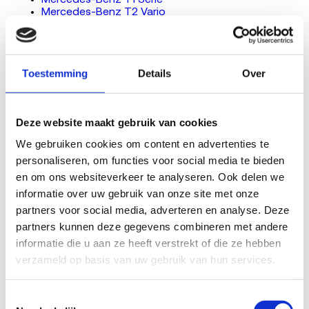
Mercedes-Benz T1 Serie
Mercedes-Benz T2 Vario
Mercedes-Benz Vito
Mercedes-Benz 190D
Bekende mankementen bij de Mercedes-Benz ML
Toestemming
Details
Over
volgens RDW-terugroepacties
De RDW registreert terugroepacties per model. Voor de
Deze website maakt gebruik van cookies
Mercedes-Benz ML komen deze gebreken in de data
We gebruiken cookies om content en advertenties te 
naar voren. Een terugroepactie betekent niet dat jouw
personaliseren, om functies voor social media te bieden 
auto stuk is: controleer met je kenteken bij de RDW of
en om ons websiteverkeer te analyseren. Ook delen we 
er een openstaande actie loopt. De genoemde
informatie over uw gebruik van onze site met onze 
reparatiebedragen zijn indicatief voor de Nederlandse
partners voor social media, adverteren en analyse. Deze 
markt en verschillen per uitvoering en werkplaats.
partners kunnen deze gegevens combineren met andere 
informatie die u aan ze heeft verstrekt of die ze hebben 
Carrosserie (beschermingsmiddelen
verzameld op basis van uw gebruik van hun services.
inzittenden):
Het drijfgas van de bestuurdersairbag
is mogelijk door blootstelling aan een hoge
Toestemmingsselectie
vochtigheidsgraad en een hoge temperatuur