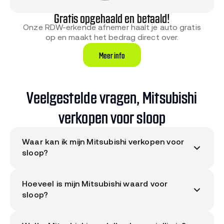
Gratis opgehaald en betaald!
Onze RDW-erkende afnemer haalt je auto gratis
op en maakt het bedrag direct over.
Meer info
Veelgestelde vragen, Mitsubishi
verkopen voor sloop
Waar kan ik mijn Mitsubishi verkopen voor
sloop?
Vul je kenteken in op Sloopauto.com en je ziet
Hoeveel is mijn Mitsubishi waard voor
binnen 30 seconden de verkoopprijs voor jouw
sloop?
Mitsubishi. Een RDW-erkende afnemer haalt de
auto binnen 7 tot 14 dagen gratis op en regelt de
Dat verschilt per auto en hangt af van het model,
vrijwaring.