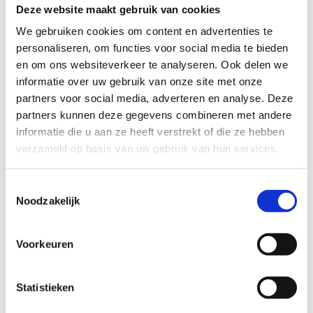
hoge druk worden opgebouwd. Hierdoor kan de
Deze website maakt gebruik van cookies
behuizing beschadigen en kunnen metaaldeeltjes
losraken en wegschieten.
Indicatieve reparatie: €
We gebruiken cookies om content en advertenties te 
400 tot € 1200.
personaliseren, om functies voor social media te bieden 
Elektrische installatie:
Door een fout in de
en om ons websiteverkeer te analyseren. Ook delen we 
Keyless Operation System ECU (KOS ECU) kan het
voorkomen dat deze bij temperaturen lager dan
informatie over uw gebruik van onze site met onze 
-20 graden Celsius, in storing raakt. Hierdoor
partners voor social media, adverteren en analyse. Deze 
Schakelt het KOS ECO uit.
Indicatieve reparatie: €
partners kunnen deze gegevens combineren met andere 
150 tot € 600.
Krachtoverbrenging:
Bij een aantal voertuigen
informatie die u aan ze heeft verstrekt of die ze hebben 
met een 4N14 motor is de plek waar de
verzameld op basis van uw gebruik van hun services.
oliekeerring tussen de automatische versnelling en
tussenbak gemonteerd is niet juist gefabriceerd.
Indicatieve reparatie: € 700 tot € 2500.
Toestemmingsselectie
Noodzakelijk
Wat bepaalt de verkoopprijs van je Mitsubishi?
De verkoopprijs van een Mitsubishi hangt af van het
Voorkeuren
model, het bouwjaar, de staat, een werkende
katalysator en de vraag naar bruikbare onderdelen. Er is
geen vast tarief; na je kentekencheck zie je direct de
Statistieken
verkoopprijs. Staat je Mitsubishi al langer stil? Bekijk de
kosten van een stilstaande auto
.