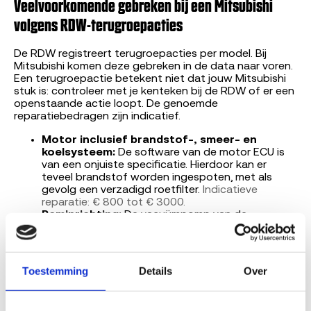
Veelvoorkomende gebreken bij een Mitsubishi
volgens RDW-terugroepacties
De RDW registreert terugroepacties per model. Bij
Mitsubishi komen deze gebreken in de data naar voren.
Een terugroepactie betekent niet dat jouw Mitsubishi
stuk is: controleer met je kenteken bij de RDW of er een
openstaande actie loopt. De genoemde
reparatiebedragen zijn indicatief.
Motor inclusief brandstof-, smeer- en
koelsysteem:
De software van de motor ECU is
van een onjuiste specificatie. Hierdoor kan er
teveel brandstof worden ingespoten, met als
gevolg een verzadigd roetfilter.
Indicatieve
reparatie: € 800 tot € 3000.
Reminrichting:
De vacuümpomp van de
rembekrachtiger kan defect raken. Afhankelijk van
het bouwjaar kan de oorzaak het relais, de pomp
en/of de software de oorzaak zijn.
Indicatieve
reparatie: € 300 tot € 800.
Toestemming
Details
Over
Carrosserie (beschermingsmiddelen
inzittenden):
Bij het activeren van de
bestuurdersairbag kan in de gasontsteker een te