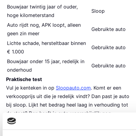
Bouwjaar twintig jaar of ouder,
Sloop
hoge kilometerstand
Auto rijdt nog, APK loopt, alleen
Gebruikte auto
geen zin meer
Lichte schade, hersteltbaar binnen
Gebruikte auto
€ 1.000
Bouwjaar onder 15 jaar, redelijk in
Gebruikte auto
onderhoud
Praktische test
Vul je kenteken in op
Sloopauto.com
. Komt er een
verkoopprijs uit die je redelijk vindt? Dan past je auto
bij sloop. Lijkt het bedrag heel laag in verhouding tot
de staat? Dan heeft je auto waarschijnlijk nog
restwaarde en past een andere dienst beter. Voor
auto's met restwaarde verwijzen we vaak door naar