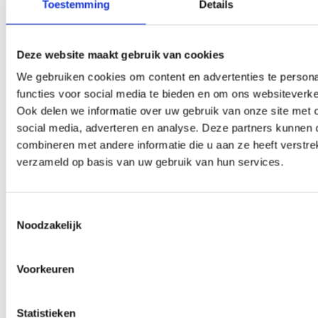
Toestemming
Details
diensten die zich richten op gebruikte auto's voor
dealerinkoop. Geen schaamte om eerst even te
checken.
Deze website maakt gebruik van cookies
We gebruiken cookies om content en advertenties te persona
functies voor social media te bieden en om ons websiteverkee
7. Waarom is een sloopauto
Ook delen we informatie over uw gebruik van onze site met o
verkopen vaak zo
social media, adverteren en analyse. Deze partners kunnen 
combineren met andere informatie die u aan ze heeft verstrek
ingewikkeld?
verzameld op basis van uw gebruik van hun services.
Omdat de markt jarenlang ondoorzichtig is geweest,
eerlijk gezegd. Toen ik begon met content schrijven
Toestemmingsselectie
Noodzakelijk
over deze branche, viel me op hoe veel particulieren
totaal niet wisten waar ze op moesten letten. Dat is
Voorkeuren
geen toeval, dat is structuur.
De vier historische pijnpunten
Statistieken