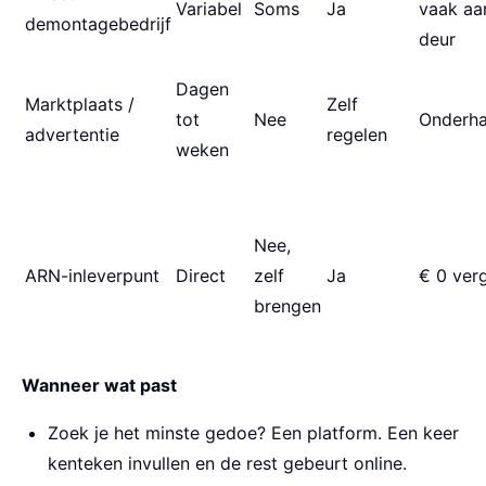
Variabel
Soms
Ja
vaak aa
demontagebedrijf
deur
Dagen
Marktplaats /
Zelf
tot
Nee
Onderha
advertentie
regelen
weken
Nee,
ARN-inleverpunt
Direct
zelf
Ja
€ 0 ver
brengen
Wanneer wat past
Zoek je het minste gedoe? Een platform. Een keer
kenteken invullen en de rest gebeurt online.