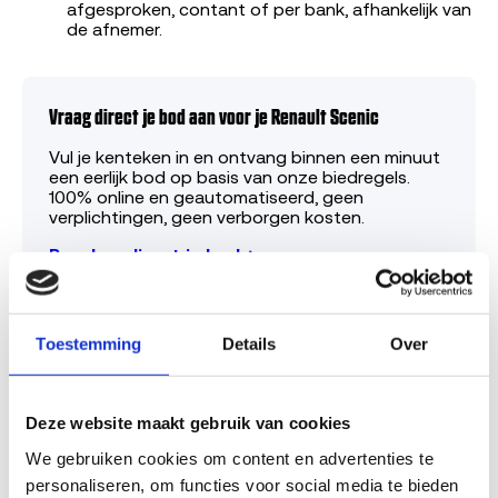
afgesproken, contant of per bank, afhankelijk van
de afnemer.
Vraag direct je bod aan voor je Renault Scenic
Vul je kenteken in en ontvang binnen een minuut
een eerlijk bod op basis van onze biedregels.
100% online en geautomatiseerd, geen
verplichtingen, geen verborgen kosten.
Bereken direct je bod →
Bereken de verkoopprijs van je Renault Scenic via je
Toestemming
Details
Over
kenteken →
Benieuwd
wat je Renault Scenic waard is
? Of bekijk
alle
Renault sloopauto's
die we inkopen.
Deze website maakt gebruik van cookies
Gerelateerde Renault-modellen
We gebruiken cookies om content en advertenties te 
personaliseren, om functies voor social media te bieden 