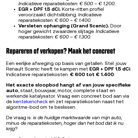
Indicatieve reparatiekosten: € 500 – € 1.200.
EGR + DPF 1.5 dCi.
Korte-ritten profiel
veroorzaakt dichtslibbing.
Indicatieve
reparatiekosten: € 600 – € 1.400.
Versleten ophanging (Grand Scenic).
Door
hoger gewicht zwaardere slijtage.
Indicatieve
reparatiekosten: € 600 – € 1.300.
Repareren of verkopen? Maak het concreet
Een eerlijke afweging op basis van getallen. Stel: jouw
Renault Scenic heeft te kampen met
EGR + DPF 1.5 dCi
.
Indicatieve reparatiekosten:
€ 600 tot € 1.400
.
Het exacte sloopbod hangt af van jouw specifieke
auto
, staat, bouwjaar, motor, complete staat en
werkende katalysator. Vraag een concreet bod aan via
de
kentekencheck
en zet reparatiekosten naast het
algoritme-bod om te beslissen.
De vraag is:
is de huidige marktwaarde van mijn auto,
minus de reparatiekosten, hoger dan het bod dat ik nu
krijg?