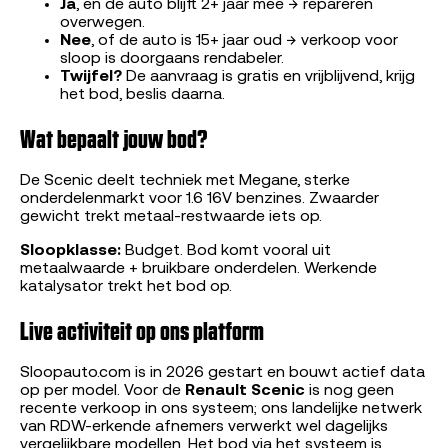
Ja
, en de auto blijft 2+ jaar mee → repareren
overwegen.
Nee
, of de auto is 15+ jaar oud → verkoop voor
sloop is doorgaans rendabeler.
Twijfel?
De aanvraag is gratis en vrijblijvend, krijg
het bod, beslis daarna.
Wat bepaalt jouw bod?
De Scenic deelt techniek met Megane, sterke
onderdelenmarkt voor 1.6 16V benzines. Zwaarder
gewicht trekt metaal-restwaarde iets op.
Sloopklasse:
Budget. Bod komt vooral uit
metaalwaarde + bruikbare onderdelen. Werkende
katalysator trekt het bod op.
Live activiteit op ons platform
Sloopauto.com is in 2026 gestart en bouwt actief data
op per model. Voor de
Renault Scenic
is nog geen
recente verkoop in ons systeem; ons landelijke netwerk
van RDW-erkende afnemers verwerkt wel dagelijks
vergelijkbare modellen. Het bod via het systeem is