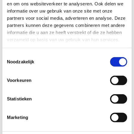
Renault Trafic
en om ons websiteverkeer te analyseren. Ook delen we 
Renault Twingo
informatie over uw gebruik van onze site met onze 
Renault Captur
Renault Clio
partners voor social media, adverteren en analyse. Deze 
Renault Espace
partners kunnen deze gegevens combineren met andere 
Renault Kangoo
informatie die u aan ze heeft verstrekt of die ze hebben 
verzameld op basis van uw gebruik van hun services.
Bekende mankementen bij de Renault Scenic volgens
RDW-terugroepacties
Toestemmingsselectie
Noodzakelijk
De RDW registreert terugroepacties per model. Voor de
Renault Scenic komen deze gebreken in de data naar
voren. Een terugroepactie betekent niet dat jouw auto
Voorkeuren
stuk is: controleer met je kenteken bij de RDW of er een
openstaande actie loopt. De genoemde
Statistieken
reparatiebedragen zijn indicatief voor de Nederlandse
markt en verschillen per uitvoering en werkplaats.
Marketing
Motor inclusief brandstof-, smeer- en
koelsysteem:
Onderdelen van de