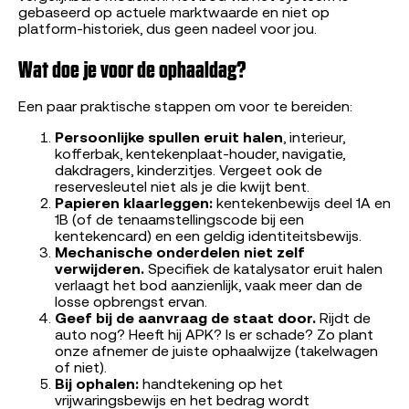
gebaseerd op actuele marktwaarde en niet op
platform-historiek, dus geen nadeel voor jou.
Wat doe je voor de ophaaldag?
Een paar praktische stappen om voor te bereiden:
Persoonlijke spullen eruit halen
, interieur,
kofferbak, kentekenplaat-houder, navigatie,
dakdragers, kinderzitjes. Vergeet ook de
reservesleutel niet als je die kwijt bent.
Papieren klaarleggen:
kentekenbewijs deel 1A en
1B (of de tenaamstellingscode bij een
kentekencard) en een geldig identiteitsbewijs.
Mechanische onderdelen niet zelf
verwijderen.
Specifiek de katalysator eruit halen
verlaagt het bod aanzienlijk, vaak meer dan de
losse opbrengst ervan.
Geef bij de aanvraag de staat door.
Rijdt de
auto nog? Heeft hij APK? Is er schade? Zo plant
onze afnemer de juiste ophaalwijze (takelwagen
of niet).
Bij ophalen:
handtekening op het
vrijwaringsbewijs en het bedrag wordt