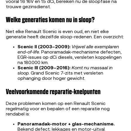
vooral 1.6 16V en 1.5 dCi, bereiken nu de sloopfase na
trouwe gezinsdienst.
Welke generaties komen nu in sloop?
Niet elke Renault Scenic is even oud, en niet elke
generatie heeft dezelfde sloop-redenen. Een overzicht:
Scenic II (2003–2009):
Vrijwel alle exemplaren
end-of-life.
Panoramadak-mechanisme defecten,
EGR-issues op dCi diesels, versleten koppelingen
na 180.000 km.
Scenic III (2009–2016):
Komt nu massaal in
sloop.
Grand Scenic 7-zits met versleten
ophanging door hoger gewicht.
Veelvoorkomende reparatie-knelpunten
Deze problemen komen op een Renault Scenic
regelmatig voor en bepalen of een reparatie nog
rendabel is:
Panoramadak-motor + glas-mechanisme.
Bekend defect; lekkages en motor-uitval.