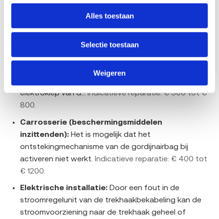
motorkoelventilatorprintplaat kunnen defect raken.
Hierdoor werkt de koelventilator niet.
Indicatieve
Alles toestaan
reparatie: € 800 tot € 3000.
Selectie toestaan
Reminrichting:
Risico op breuk van de aandrijfrotor
van de vacuümpomp hetgeen leidt tot abrupt
stoppen van de pomp, met als gevolg het wegvallen
Weigeren
van het vacuüm in de rembekrachtiger en de
elektroklep van d...
Indicatieve reparatie: € 300 tot €
800.
Carrosserie (beschermingsmiddelen
inzittenden):
Het is mogelijk dat het
ontstekingmechanisme van de gordijnairbag bij
activeren niet werkt.
Indicatieve reparatie: € 400 tot
€ 1200.
Elektrische installatie:
Door een fout in de
stroomregelunit van de trekhaakbekabeling kan de
stroomvoorziening naar de trekhaak geheel of