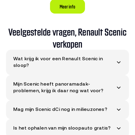
Meer info
Veelgestelde vragen, Renault Scenic
verkopen
Wat krijg ik voor een Renault Scenic in
sloop?
Het bod voor jouw Renault Scenic is uniek per
Mijn Scenic heeft panoramadak-
auto. ons systeem berekent het bedrag op basis
problemen, krijg ik daar nog wat voor?
van staat, bouwjaar, motor, kilometerstand,
werkende katalysator en eventuele schade.
Ja. Defect dak verlaagt het bod beperkt, andere
Vraag direct je bod aan via de
Mag mijn Scenic dCi nog in milieuzones?
onderdelen behouden waarde.
kentekencheck
, binnen 30 seconden weet je
wat jouw Scenic oplevert.
Oudere dCi diesels mogen vaak niet meer in
Is het ophalen van mijn sloopauto gratis?
milieuzone-steden. Check je kenteken op