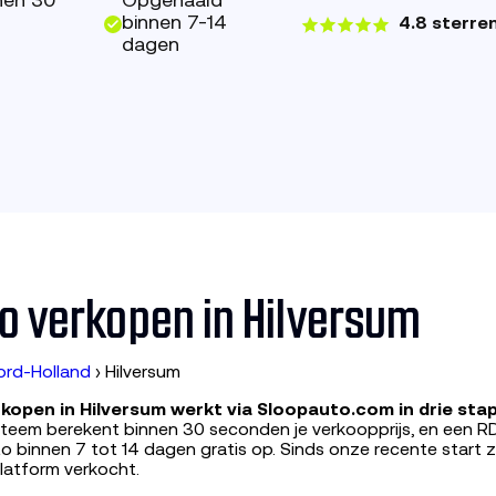
nen 30
Opgehaald
binnen 7-14
4.8 sterre
dagen
o verkopen in Hilversum
ord-Holland
›
Hilversum
kopen in Hilversum werkt via Sloopauto.com in drie sta
ysteem berekent binnen 30 seconden je verkoopprijs, en een 
o binnen 7 tot 14 dagen gratis op. Sinds onze recente start zi
 platform verkocht.