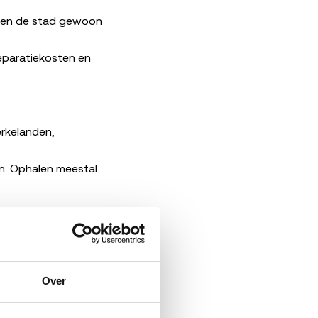
ogen de stad gewoon
eparatiekosten en
erkelanden,
n. Ophalen meestal
rk.
Maar ook hier
 in beeld voor
.
Over