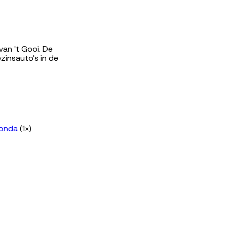
van 't Gooi. De
zinsauto's in de
onda
(1×)