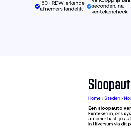
Verkoopprijs bin
150+ RDW-erkende
seconden, na
afnemers landelijk
kentekencheck
Sloopaut
Home
›
Steden
›
No
Een sloopauto ver
kenteken in, ons s
afnemer haalt je aut
in Hilversum via dit