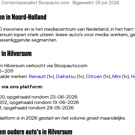
, Contentspecialist Sloopauto.com · Bijgewerkt: 05 juli 2026
n in Noord-Holland
0 inwoners en is het mediacentrum van Nederland, in het hart 
ersum lopen sterk uiteen: lease-auto's voor media-werkers, ge
tussenliggende segmenten.
 in Hilversum
in Hilversum verkocht via Sloopauto.com
0–2011
alde merken:
Renault
(1×),
Daihatsu
(1×),
Citroen
(1×),
Mini
(1×),
H
via ons platform:
00, opgehaald rondom 23-06-2026
002, opgehaald rondom 13-06-2026
11, opgehaald rondom 29-05-2026
platform is in 2026 gestart en het volume groeit maandelijks.
m oudere auto's in Hilversum