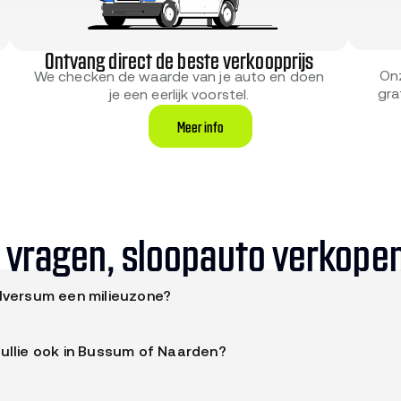
Ontvang direct de beste verkoopprijs
On
We checken de waarde van je auto en doen
gra
je een eerlijk voorstel.
Meer info
 vragen, sloopauto verkopen
ilversum een milieuzone?
ersum heeft geen milieuzone of Zero Emissie Zone.
ullie ook in Bussum of Naarden?
 Gooi-afnemer bedient Hilversum, Bussum, Naarden, Laren, Blar