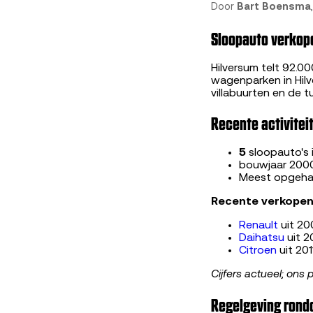
Door
Bart Boensma
Sloopauto verkope
Hilversum telt 92.00
wagenparken in Hilv
villabuurten en de 
Recente activiteit
5
sloopauto's 
bouwjaar 200
Meest opgeha
Recente verkopen 
Renault
uit 20
Daihatsu
uit 2
Citroen
uit 20
Cijfers actueel; ons 
Regelgeving rondo