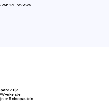
n
van 173 reviews
ppen:
vul je
RDW-erkende
jn er 5 sloopauto's