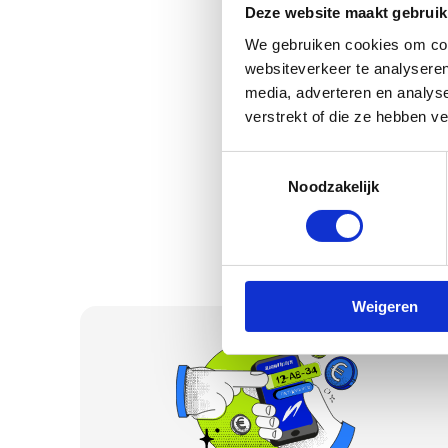
Bekijk je verkoopp
Deze website maakt gebruik
We gebruiken cookies om cont
Vul je kenteken 
online en geauto
websiteverkeer te analyseren
media, adverteren en analys
Bekijk je verkoo
verstrekt of die ze hebben v
Toestemmingsselectie
Noodzakelijk
Weigeren