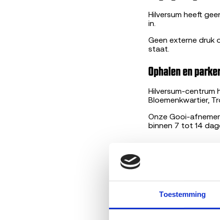
Hilversum heeft ge
in.
Geen externe druk o
staat.
Ophalen en parker
Hilversum-centrum h
Bloemenkwartier, Tr
Onze Gooi-afnemer b
binnen 7 tot 14 dag
Tip specifiek voo
't Gooi heeft een
komen oudere tweed
sloop. Voor complee
Toestemming