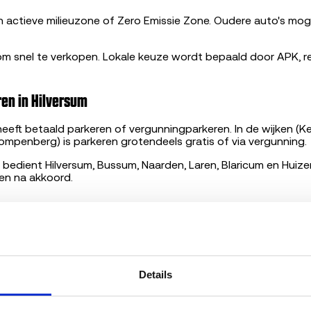
en actieve milieuzone of Zero Emissie Zone. Oudere auto's m
m snel te verkopen. Lokale keuze wordt bepaald door APK, r
en in Hilversum
eeft betaald parkeren of vergunningparkeren. In de wijken (K
ompenberg) is parkeren grotendeels gratis of via vergunning.
edient Hilversum, Bussum, Naarden, Laren, Blaricum en Huize
en na akkoord.
r Hilversum
 bovengemiddeld aandeel premium-auto's in het wagenpa
ehands auto's, eerste-auto's voor jongeren en pendelwagens
t bewaarde wagens blijft er waarde via metaal en onderdelen
Details