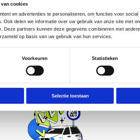
rijs voor een sloopauto in Hilversum
 van cookies
ent en advertenties te personaliseren, om functies voor social
in en zie binnen 30 seconden je verkoopprijs op basis van je 
matiseerd, geen verplichtingen, geen verborgen kosten.
. Ook delen we informatie over uw gebruik van onze site met onz
e. Deze partners kunnen deze gegevens combineren met andere in
pprijs →
erzameld op basis van uw gebruik van hun services.
Voorkeuren
Statistieken
Hoe het werkt
Verdien in 3 simpele stappen geld aan je oude auto.
Selectie toestaan