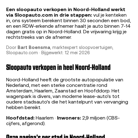
Een sloopauto verkopen in Noord-Holland werkt
via Sloopauto.com in drie stappen:
vul je kenteken
in, ons systeem berekent binnen 30 seconden een bod,
en een RDW-erkende afnemer haalt je auto binnen 7-14
dagen gratis op in Noord-Holland. De vrijwaring krijg je
rechtstreeks van de afnemer.
Door
Bart Boensma
, marktexpert sloopvoertuigen,
Sloopauto.com · Bijgewerkt: 12 mei 2026
Sloopauto verkopen in heel Noord-Holland
Noord-Holland heeft de grootste autopopulatie van
Nederland, met een sterke concentratie rond
Amsterdam, Haarlem, Zaanstad en Hoofddorp. Het
wagenpark is divers, van moderne lease-auto's tot
oudere stadsauto's die het kantelpunt van vervanging
hebben bereikt.
Hoofdstad:
Haarlem ·
Inwoners:
2,9 miljoen (CBS-
cijfers, afgerond).
Onze pagina's per stad in Noord-Holland