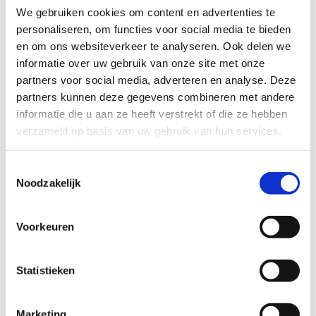
Volkswagen Polo verkopen voor sloop
We gebruiken cookies om content en advertenties te 
Opel Astra verkopen voor sloop
personaliseren, om functies voor social media te bieden 
Peugeot 206 verkopen voor sloop
en om ons websiteverkeer te analyseren. Ook delen we 
Renault Clio verkopen voor sloop
informatie over uw gebruik van onze site met onze 
Milieuzones Nederland 2026 - compleet
partners voor social media, adverteren en analyse. Deze 
overzicht
partners kunnen deze gegevens combineren met andere 
Hoeveel auto's worden gesloopt in
informatie die u aan ze heeft verstrekt of die ze hebben 
Nederland?
verzameld op basis van uw gebruik van hun services.
Toestemmingsselectie
Noodzakelijk
Vraag direct een bod aan voor je sloopauto in Noord-
Holland
Voorkeuren
Vul je kenteken in en ontvang binnen 30
seconden een eerlijk bod. 100% online, geen
verplichtingen, geen verborgen kosten.
Statistieken
Bereken direct je bod →
Marketing