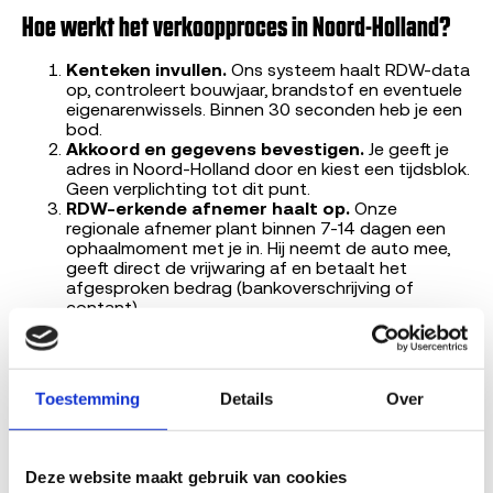
Hoe werkt het verkoopproces in Noord-Holland?
Kenteken invullen.
Ons systeem haalt RDW-data
op, controleert bouwjaar, brandstof en eventuele
eigenarenwissels. Binnen 30 seconden heb je een
bod.
Akkoord en gegevens bevestigen.
Je geeft je
adres in Noord-Holland door en kiest een tijdsblok.
Geen verplichting tot dit punt.
RDW-erkende afnemer haalt op.
Onze
regionale afnemer plant binnen 7-14 dagen een
ophaalmoment met je in. Hij neemt de auto mee,
geeft direct de vrijwaring af en betaalt het
afgesproken bedrag (bankoverschrijving of
contant).
Het ophalen is gratis voor jou. De RDW-erkende afnemer
is verantwoordelijk voor demontage, vrijwaring en
recycling.
Toestemming
Details
Over
Lees verder op Sloopauto.com
Deze website maakt gebruik van cookies