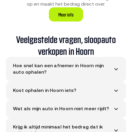
op en maakt het bedrag direct over.
Meer info
Veelgestelde vragen, sloopauto
verkopen in Hoorn
Hoe snel kan een afnemer in Hoorn mijn
auto ophalen?
Doorgaans binnen enkele werkdagen tot
Kost ophalen in Hoorn iets?
maximaal 14 dagen. Je plant zelf samen met de
RDW-erkende afnemer een moment dat jou
Nee. Sloopauto.com werkt met gratis
uitkomt. In en rond Hoorn (West-Friesland) zijn
Wat als mijn auto in Hoorn niet meer rijdt?
ophaalservice in heel Nederland, dus ook in Hoorn
meerdere afnemers actief.
en omgeving. Geen verborgen kosten.
Geen probleem. De afnemer komt met een
Krijg ik altijd minimaal het bedrag dat ik
autotransporter. Geef bij aanmelding aan dat de