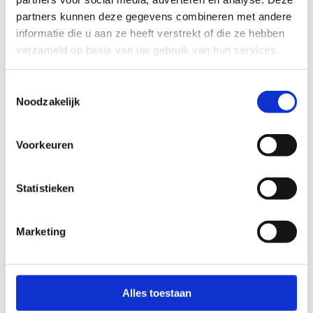
partners kunnen deze gegevens combineren met andere 
informatie die u aan ze heeft verstrekt of die ze hebben 
Hoe het werkt
verzameld op basis van uw gebruik van hun services.
Verdien in 3 simpele stappen geld aan je oude
Toestemmingsselectie
auto.
Noodzakelijk
Voorkeuren
Statistieken
Marketing
Vul je kenteken in
Binnen een paar seconden zien we welke auto je
hebt.
Alles toestaan