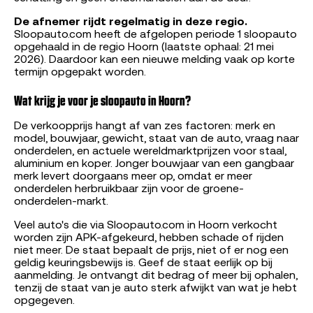
De afnemer rijdt regelmatig in deze regio.
Sloopauto.com heeft de afgelopen periode 1 sloopauto
opgehaald in de regio Hoorn (laatste ophaal: 21 mei
2026). Daardoor kan een nieuwe melding vaak op korte
termijn opgepakt worden.
Wat krijg je voor je sloopauto in Hoorn?
De verkoopprijs hangt af van zes factoren: merk en
model, bouwjaar, gewicht, staat van de auto, vraag naar
onderdelen, en actuele wereldmarktprijzen voor staal,
aluminium en koper. Jonger bouwjaar van een gangbaar
merk levert doorgaans meer op, omdat er meer
onderdelen herbruikbaar zijn voor de groene-
onderdelen-markt.
Veel auto's die via Sloopauto.com in Hoorn verkocht
worden zijn APK-afgekeurd, hebben schade of rijden
niet meer. De staat bepaalt de prijs, niet of er nog een
geldig keuringsbewijs is. Geef de staat eerlijk op bij
aanmelding. Je ontvangt dit bedrag of meer bij ophalen,
tenzij de staat van je auto sterk afwijkt van wat je hebt
opgegeven.