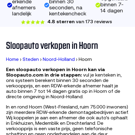
erkende
binnen 30
binnen 7-
afnemers
seconden, na
14 dagen
landelijk
kentekencheck
4.8 sterren
van 173 reviews
Sloopauto verkopen in Hoorn
Home
›
Steden
›
Noord-Holland
›
Hoorn
Een sloopauto verkopen in Hoorn kan via
Sloopauto.com in drie stappen:
vul je kenteken in,
ons systeem berekent binnen 30 seconden de
verkoopprijs, en een RDW-erkende afnemer haalt je
auto binnen 7 tot 14 dagen gratis op in Hoorn of de
directe omgeving in Noord-Holland.
In en rond Hoorn (West-Friesland, ruim 75.000 inwoners)
zijn meerdere RDW-erkende demontagebedrijven actief.
Wij koppelen je aan een afnemer die ook auto's ophaalt
in Enkhuizen, Medemblik en Drechterland. De
verkoopprijs is een vaste prijs, geen telefonische
schatting en geen onderhandelen aan de deur.