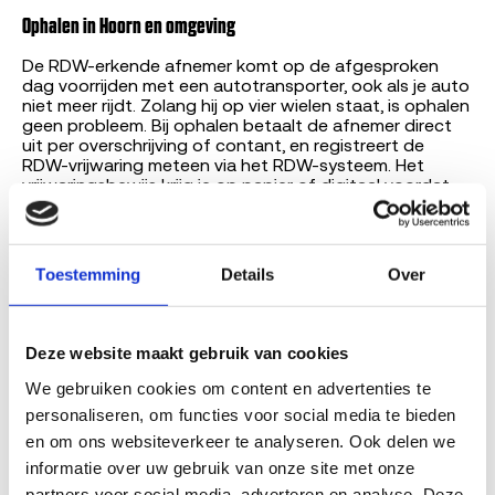
Ophalen in Hoorn en omgeving
De RDW-erkende afnemer komt op de afgesproken
dag voorrijden met een autotransporter, ook als je auto
niet meer rijdt. Zolang hij op vier wielen staat, is ophalen
geen probleem. Bij ophalen betaalt de afnemer direct
uit per overschrijving of contant, en registreert de
RDW-vrijwaring meteen via het RDW-systeem. Het
vrijwaringsbewijs krijg je op papier of digitaal voordat
de afnemer wegrijdt.
Waarom Sloopauto.com voor sloopauto verkopen in Hoorn?
Toestemming
Details
Over
Sloopauto.com is geen sloperij. We zijn het Nederlandse
platform dat consumenten in Hoorn en heel Noord-
Holland matcht aan RDW-erkende, KZD-gecertificeerde
demontagepartners. De erkende afnemer haalt op,
Deze website maakt gebruik van cookies
betaalt en regelt de vrijwaring. Wij claimen nooit zelf
We gebruiken cookies om content en advertenties te 
RDW-erkenning.
personaliseren, om functies voor social media te bieden 
Resultaat: vaste prijs vooraf, gratis ophalen, RDW-
en om ons websiteverkeer te analyseren. Ook delen we 
vrijwaring direct geregeld. 4.8 sterren over 173 reviews.
informatie over uw gebruik van onze site met onze 
Onderdeel van Dealerdirect, een Nederlandse
automotive-platform-organisatie sinds 2008.
partners voor social media, adverteren en analyse. Deze 