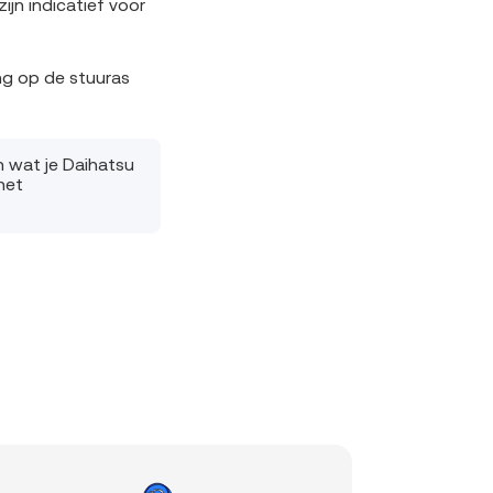
jn indicatief voor
ng op de stuuras
n wat je Daihatsu
het