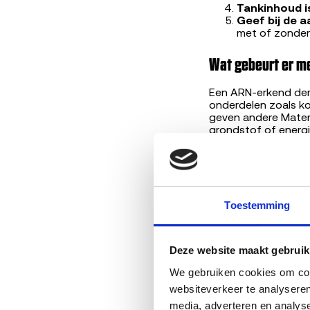
Tankinhoud is
Geef bij de 
met of zonder
Wat gebeurt er me
Een ARN-erkend demo
onderdelen zoals k
geven andere Mater
grondstof of energi
Deze keten van rui
autorecycling.
Toestemming
Door
Ba
Deze website maakt gebruik
AI-gegene
We gebruiken cookies om cont
websiteverkeer te analyseren
Lees verder
media, adverteren en analys