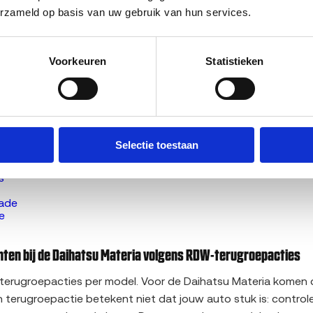
erzameld op basis van uw gebruik van hun services.
o laten slopen?
ekeurd verkopen
rkopen in Amsterdam
kopen in Rotterdam
Voorkeuren
Statistieken
rijs van je Daihatsu Materia via je kenteken →
ihatsu Materia waard is
? Of bekijk
alle Daihatsu sloopauto's
di
u-modellen
Selectie toestaan
n
os
s
rade
e
en bij de Daihatsu Materia volgens RDW-terugroepacties
 terugroepacties per model. Voor de Daihatsu Materia komen 
n terugroepactie betekent niet dat jouw auto stuk is: control