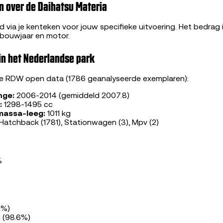
n over de Daihatsu Materia
 via je kenteken voor jouw specifieke uitvoering. Het bedrag 
 bouwjaar en motor.
in het Nederlandse park
le RDW open data (1786 geanalyseerde exemplaren):
nge:
2006-2014 (gemiddeld 2007.8)
:
1298-1495 cc
massa-leeg:
1011 kg
Hatchback (1781), Stationwagen (3), Mpv (2)
%
.1%)
1 (98.6%)