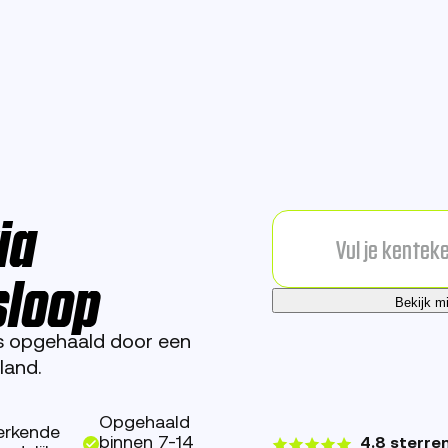
ia
sloop
Bekijk m
is opgehaald door een
land.
Opgehaald
erkende
binnen 7-14
4.8 sterre