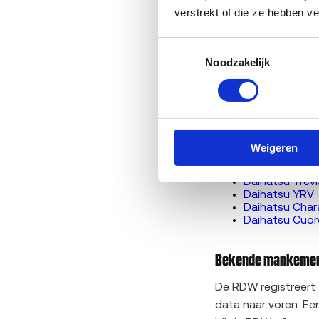
verstrekt of die ze hebben v
Hoe werkt aut
Auto APK afg
Sloopauto ve
Toestemmingsselectie
Sloopauto ver
Noodzakelijk
Bereken de verkoopp
Benieuwd
wat je Da
Gerelateerde Daihats
Weigeren
Daihatsu Sirio
Daihatsu Teri
Daihatsu Trevi
Daihatsu YRV
Daihatsu Cha
Daihatsu Cuor
Bekende mankement
De RDW registreert
data naar voren. Ee