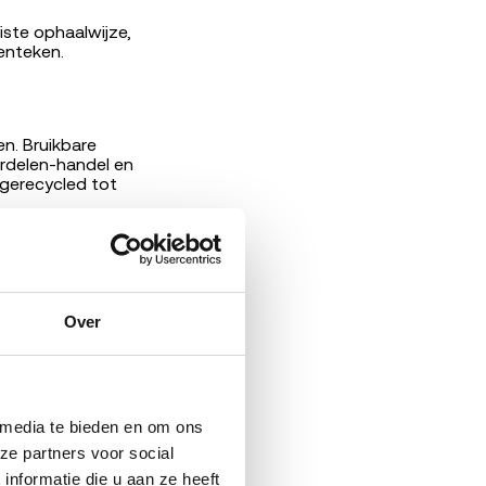
iste ophaalwijze,
enteken.
n. Bruikbare
rdelen-handel en
gerecycled tot
d koploper in
Over
.com
 media te bieden en om ons 
e partners voor social 
formatie die u aan ze heeft 