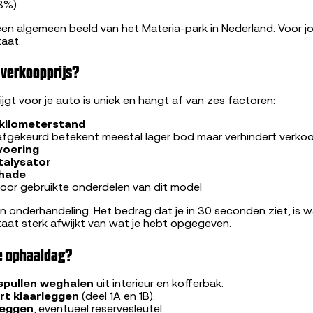
.3%)
een algemeen beeld van het Materia-park in Nederland. Voor j
taat.
 verkoopprijs?
ijgt voor je auto is uniek en hangt af van zes factoren:
kilometerstand
 afgekeurd betekent meestal lager bod maar verhindert verkoo
voering
talysator
chade
oor gebruikte onderdelen van dit model
en onderhandeling. Het bedrag dat je in 30 seconden ziet, is w
staat sterk afwijkt van wat je hebt opgegeven.
de ophaaldag?
 spullen weghalen
uit interieur en kofferbak.
t klaarleggen
(deel 1A en 1B).
leggen
, eventueel reservesleutel.