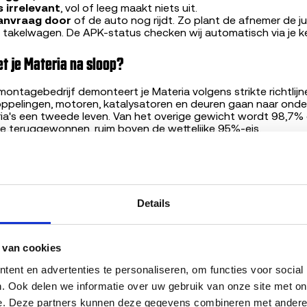
 irrelevant
, vol of leeg maakt niets uit.
aanvraag door
of de auto nog rijdt. Zo plant de afnemer de ju
 takelwagen. De APK-status checken wij automatisch via je k
t je Materia na sloop?
ntagebedrijf demonteert je Materia volgens strikte richtlijne
oppelingen, motoren, katalysatoren en deuren gaan naar onde
ia's een tweede leven. Van het overige gewicht wordt 98,7% 
e teruggewonnen, ruim boven de wettelijke 95%-eis.
m 200 ARN-aangesloten verwerkers maakt Nederland wereldwij
Details
rt Boensma
, marktexpert sloopvoertuigen, Sloopauto
 van cookies
reerde content, gevalideerd door
Bart Boensma
.
ent en advertenties te personaliseren, om functies voor social
. Ook delen we informatie over uw gebruik van onze site met onz
e. Deze partners kunnen deze gegevens combineren met andere in