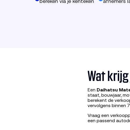
bereken via je kenteken
afnemers la
Wat krijg
Een
Daihatsu Mate
staat, bouwjaar, mo
berekent de verkoop
vervolgens binnen 7
Vraag een verkooppr
een passend autod