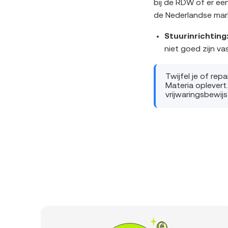
bij de RDW of er ee
de Nederlandse mark
Stuurinrichting
niet goed zijn va
Twijfel je of re
Materia oplevert
vrijwaringsbewijs