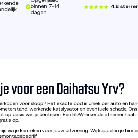
Opgehaald
erkende
binnen 7-14
4.8 sterre
ndelijk
dagen
 je voor een Daihatsu Yrv?
erkopen voor sloop? Het exacte bod is uniek per auto en hang
lometerstand, werkende katalysator en eventuele schade. On
ect op basis van je kenteken. Een RDW-erkende afnemer haalt
ratis op.
ijs via je kenteken voor jouw uitvoering. Wij koppelen je bin
emontagebedrijf.