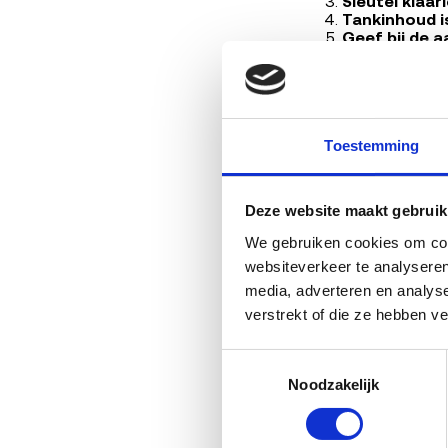
Sleutel klaar
Tankinhoud is
Geef bij de 
met of zonder
Wat gebeurt er me
Een ARN-erkend demo
Toestemming
zoals koppelingen,
Yrv's een tweede le
teruggewonnen, ruim
Deze website maakt gebruik
Deze keten van rui
We gebruiken cookies om cont
autorecycling.
websiteverkeer te analyseren
media, adverteren en analys
verstrekt of die ze hebben v
Door
Ba
Toestemmingsselectie
AI-gegene
Noodzakelijk
Lees verder