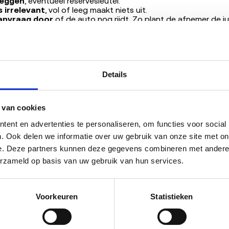
leggen
, eventueel reservesleutel.
 irrelevant
, vol of leeg maakt niets uit.
aanvraag door
of de auto nog rijdt. Zo plant de afnemer de ju
 takelwagen. De APK-status checken wij automatisch via je k
t je Yrv na sloop?
ntagebedrijf demonteert je Yrv volgens strikte richtlijnen. 
Details
 motoren, katalysatoren en deuren gaan naar onderdelen-han
ven. Van het overige gewicht wordt 98,7% gerecycled tot gr
 boven de wettelijke 95%-eis.
 van cookies
m 200 ARN-aangesloten verwerkers maakt Nederland wereldwij
ent en advertenties te personaliseren, om functies voor social
. Ook delen we informatie over uw gebruik van onze site met onz
e. Deze partners kunnen deze gegevens combineren met andere in
erzameld op basis van uw gebruik van hun services.
rt Boensma
, marktexpert sloopvoertuigen, Sloopauto
reerde content, gevalideerd door
Bart Boensma
.
Voorkeuren
Statistieken