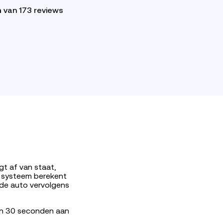
n
van 173 reviews
t af van staat,
s systeem berekent
 de auto vervolgens
nen 30 seconden aan