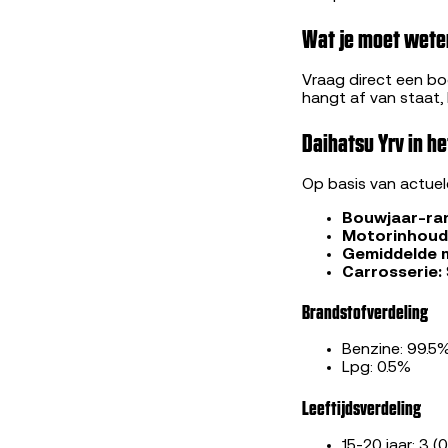
Wat je moet weten
Vraag direct een bod
hangt af van staat,
Daihatsu Yrv in h
Op basis van actue
Bouwjaar-ra
Motorinhoud
Gemiddelde 
Carrosserie:
Brandstofverdeling
Benzine: 99.5
Lpg: 0.5%
Leeftijdsverdeling
15-20 jaar: 3 (