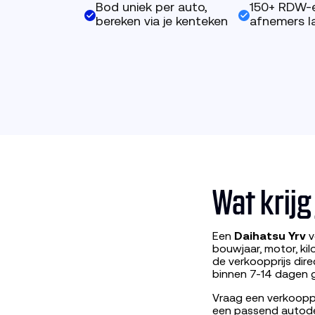
Bod uniek per auto,
150+ RDW-
bereken via je kenteken
afnemers la
Wat krijg
Een
Daihatsu Yrv
v
bouwjaar, motor, ki
de verkoopprijs dir
binnen 7-14 dagen g
Vraag een verkooppr
een passend autod