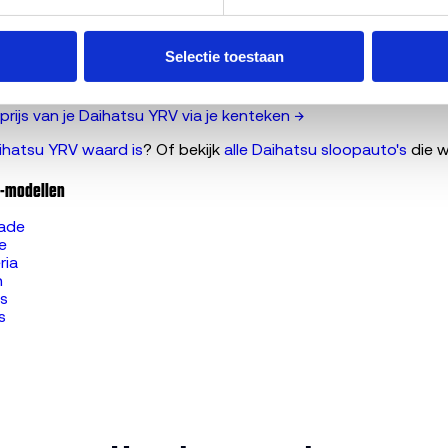
o laten slopen?
ekeurd verkopen
Selectie toestaan
rkopen in Amsterdam
kopen in Rotterdam
rijs van je Daihatsu YRV via je kenteken →
ihatsu YRV waard is
? Of bekijk
alle Daihatsu sloopauto's
die w
u-modellen
rade
e
ria
n
os
s