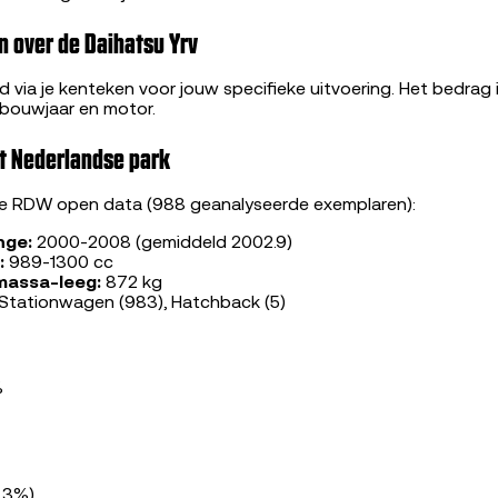
 over de Daihatsu Yrv
 via je kenteken voor jouw specifieke uitvoering. Het bedrag 
 bouwjaar en motor.
et Nederlandse park
le RDW open data (988 geanalyseerde exemplaren):
nge:
2000-2008 (gemiddeld 2002.9)
:
989-1300 cc
massa-leeg:
872 kg
Stationwagen (983), Hatchback (5)
%
0.3%)