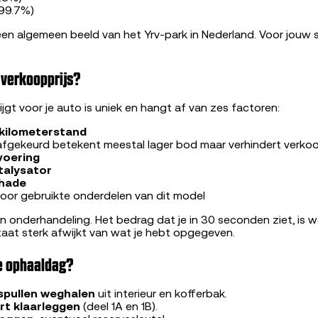
(99.7%)
een algemeen beeld van het Yrv-park in Nederland. Voor jouw s
 verkoopprijs?
ijgt voor je auto is uniek en hangt af van zes factoren:
kilometerstand
 afgekeurd betekent meestal lager bod maar verhindert verkoo
voering
talysator
chade
oor gebruikte onderdelen van dit model
en onderhandeling. Het bedrag dat je in 30 seconden ziet, is w
staat sterk afwijkt van wat je hebt opgegeven.
de ophaaldag?
 spullen weghalen
uit interieur en kofferbak.
t klaarleggen
(deel 1A en 1B).