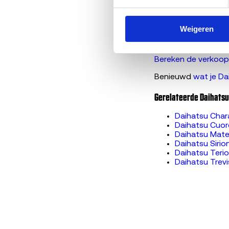
Hoe werkt aut
Auto APK afg
Weigeren
Sloopauto ve
Sloopauto ver
Bereken de verkoopp
Benieuwd
wat je Da
Gerelateerde Daihats
Daihatsu Cha
Daihatsu Cuor
Daihatsu Mate
Daihatsu Sirio
Daihatsu Teri
Daihatsu Trevi