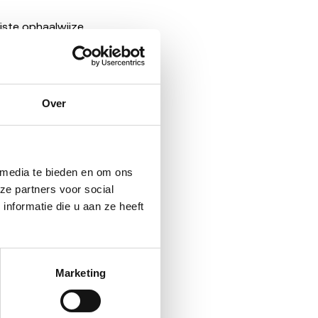
iste ophaalwijze,
enteken.
Bruikbare onderdelen
Over
del en geven andere
ondstof of energie
d koploper in
 media te bieden en om ons 
e partners voor social 
formatie die u aan ze heeft 
.com
Marketing