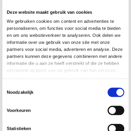
teruggewonnen, ruim boven de wettelijke 95%-eis.
Deze keten van ruim 200 ARN-aangesloten verwerkers
Deze website maakt gebruik van cookies
maakt Nederland wereldwijd koploper in autorecycling.
We gebruiken cookies om content en advertenties te 
personaliseren, om functies voor social media te bieden 
en om ons websiteverkeer te analyseren. Ook delen we 
Door
Bart Boensma
, marktexpert
informatie over uw gebruik van onze site met onze 
sloopvoertuigen, Sloopauto.com
partners voor social media, adverteren en analyse. Deze 
AI-gegenereerde content, gevalideerd door
Bart
partners kunnen deze gegevens combineren met andere 
Boensma
.
informatie die u aan ze heeft verstrekt of die ze hebben 
Lees verder
verzameld op basis van uw gebruik van hun services.
Hoe werkt auto laten slopen?
Toestemmingsselectie
Auto APK afgekeurd verkopen
Noodzakelijk
Sloopauto verkopen in Amsterdam
Sloopauto verkopen in Rotterdam
Bereken de verkoopprijs van je Daihatsu Trevis via je
Voorkeuren
kenteken →
Benieuwd
wat je Daihatsu Trevis waard is
? Of bekijk
alle
Statistieken
Daihatsu sloopauto's
die we inkopen.