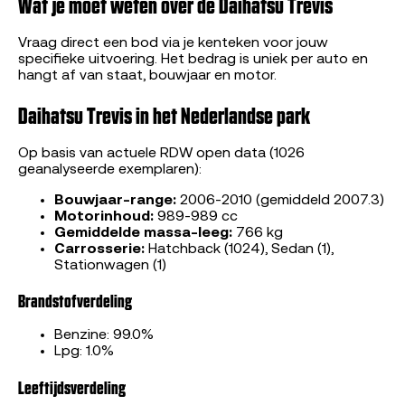
Wat je moet weten over de Daihatsu Trevis
Vraag direct een bod via je kenteken voor jouw
specifieke uitvoering. Het bedrag is uniek per auto en
hangt af van staat, bouwjaar en motor.
Daihatsu Trevis in het Nederlandse park
Op basis van actuele RDW open data (1026
geanalyseerde exemplaren):
Bouwjaar-range:
2006-2010 (gemiddeld 2007.3)
Motorinhoud:
989-989 cc
Gemiddelde massa-leeg:
766 kg
Carrosserie:
Hatchback (1024), Sedan (1),
Stationwagen (1)
Brandstofverdeling
Benzine: 99.0%
Lpg: 1.0%
Leeftijdsverdeling