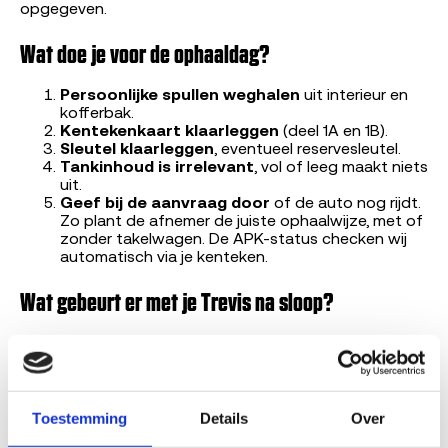
opgegeven.
Wat doe je voor de ophaaldag?
Persoonlijke spullen weghalen
uit interieur en
kofferbak.
Kentekenkaart klaarleggen
(deel 1A en 1B).
Sleutel klaarleggen
, eventueel reservesleutel.
Tankinhoud is irrelevant
, vol of leeg maakt niets
uit.
Geef bij de aanvraag door
of de auto nog rijdt.
Zo plant de afnemer de juiste ophaalwijze, met of
zonder takelwagen. De APK-status checken wij
automatisch via je kenteken.
Wat gebeurt er met je Trevis na sloop?
Een ARN-erkend demontagebedrijf demonteert je
Trevis volgens strikte richtlijnen. Bruikbare onderdelen
zoals koppelingen, motoren, katalysatoren en deuren
gaan naar onderdelen-handel en geven andere Trevis's
een tweede leven. Van het overige gewicht wordt
Toestemming
Details
Over
98,7% gerecycled tot grondstof of energie