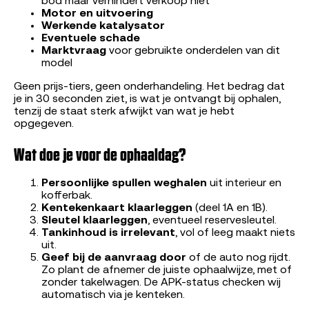
bod maar verhindert verkoop niet
Motor en uitvoering
Werkende katalysator
Eventuele schade
Marktvraag
voor gebruikte onderdelen van dit
model
Geen prijs-tiers, geen onderhandeling. Het bedrag dat
je in 30 seconden ziet, is wat je ontvangt bij ophalen,
tenzij de staat sterk afwijkt van wat je hebt
opgegeven.
Wat doe je voor de ophaaldag?
Persoonlijke spullen weghalen
uit interieur en
kofferbak.
Kentekenkaart klaarleggen
(deel 1A en 1B).
Sleutel klaarleggen
, eventueel reservesleutel.
Tankinhoud is irrelevant
, vol of leeg maakt niets
uit.
Geef bij de aanvraag door
of de auto nog rijdt.
Zo plant de afnemer de juiste ophaalwijze, met of
zonder takelwagen. De APK-status checken wij
automatisch via je kenteken.