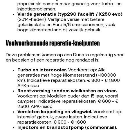
populair als camper maar gevoelig voor turbo- en
injectieproblemen.
Vierde generatie (typ290 facelift / X250 evo)
(2014-heden): Verfijnde versie met betere
geluidisolatie en Euro 5/6 emissienormen, vaak
hoge kilometerstand bij zakelijk gebruik.
Veelvoorkomende reparatie-knelpunten
Deze problemen komen op een Ducato regelmatig voor
en bepalen of een reparatie nog rendabel is:
Turbo en intercooler.
Voorkomt op: Alle
generaties met hoge kilometerstand (>180.000
km). Indicatieve reparatiekosten: € 800 - € 1.800.
APK-risico.
Roestvorming rondom wielkasten en vloer.
Voorkomt op: Modellen ouder dan 15 jaar, vooral
campers. Indicatieve reparatiekosten: € 600 - €
2.500. APK-risico.
Versleten koppeling en vliegwiel.
Voorkomt op:
Intensief gebruik, zware lasten. Indicatieve
reparatiekosten: € 900 - € 1.600.
Injectors en brandstofpomp (commonrail).