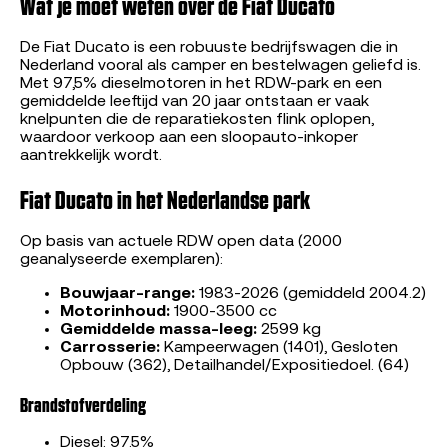
Wat je moet weten over de Fiat Ducato
De Fiat Ducato is een robuuste bedrijfswagen die in
Nederland vooral als camper en bestelwagen geliefd is.
Met 97,5% dieselmotoren in het RDW-park en een
gemiddelde leeftijd van 20 jaar ontstaan er vaak
knelpunten die de reparatiekosten flink oplopen,
waardoor verkoop aan een sloopauto-inkoper
aantrekkelijk wordt.
Fiat Ducato in het Nederlandse park
Op basis van actuele RDW open data (2000
geanalyseerde exemplaren):
Bouwjaar-range:
1983-2026 (gemiddeld 2004.2)
Motorinhoud:
1900-3500 cc
Gemiddelde massa-leeg:
2599 kg
Carrosserie:
Kampeerwagen (1401), Gesloten
Opbouw (362), Detailhandel/Expositiedoel. (64)
Brandstofverdeling
Diesel: 97.5%