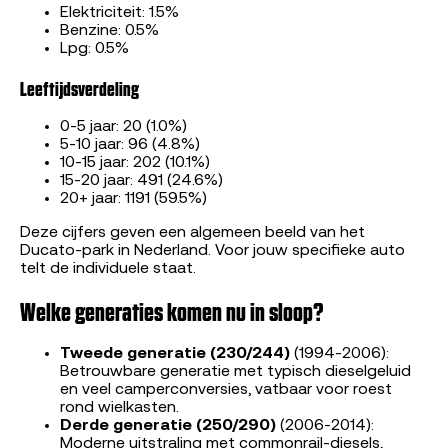
Elektriciteit: 1.5%
Benzine: 0.5%
Lpg: 0.5%
Leeftijdsverdeling
0-5 jaar: 20 (1.0%)
5-10 jaar: 96 (4.8%)
10-15 jaar: 202 (10.1%)
15-20 jaar: 491 (24.6%)
20+ jaar: 1191 (59.5%)
Deze cijfers geven een algemeen beeld van het
Ducato-park in Nederland. Voor jouw specifieke auto
telt de individuele staat.
Welke generaties komen nu in sloop?
Tweede generatie (230/244)
(1994-2006):
Betrouwbare generatie met typisch dieselgeluid
en veel camperconversies, vatbaar voor roest
rond wielkasten.
Derde generatie (250/290)
(2006-2014):
Moderne uitstraling met commonrail-diesels,