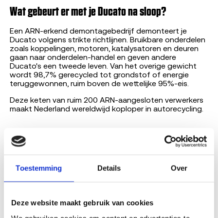
Wat gebeurt er met je Ducato na sloop?
Een ARN-erkend demontagebedrijf demonteert je
Ducato volgens strikte richtlijnen. Bruikbare onderdelen
zoals koppelingen, motoren, katalysatoren en deuren
gaan naar onderdelen-handel en geven andere
Ducato's een tweede leven. Van het overige gewicht
wordt 98,7% gerecycled tot grondstof of energie
teruggewonnen, ruim boven de wettelijke 95%-eis.
Deze keten van ruim 200 ARN-aangesloten verwerkers
maakt Nederland wereldwijd koploper in autorecycling.
Door
Bart Boensma
, marktexpert
sloopvoertuigen, Sloopauto.com
Toestemming
Details
Over
AI-gegenereerde content, gevalideerd door
Bart
Boensma
.
Lees verder
Deze website maakt gebruik van cookies
We gebruiken cookies om content en advertenties te 