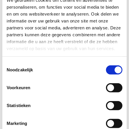
Hoe werkt auto laten slopen?
Auto APK afgekeurd verkopen
personaliseren, om functies voor social media te bieden 
Sloopauto verkopen in Amsterdam
en om ons websiteverkeer te analyseren. Ook delen we 
Sloopauto verkopen in Rotterdam
informatie over uw gebruik van onze site met onze 
Bereken de verkoopprijs van je Fiat Ducato via je
partners voor social media, adverteren en analyse. Deze 
kenteken →
partners kunnen deze gegevens combineren met andere 
informatie die u aan ze heeft verstrekt of die ze hebben 
Benieuwd
wat je Fiat Ducato waard is
? Of bekijk
alle
Fiat sloopauto's
die we inkopen.
verzameld op basis van uw gebruik van hun services.
Gerelateerde Fiat-modellen
Toestemmingsselectie
Fiat Idea
Noodzakelijk
Fiat Multipla
Fiat Panda
Fiat Punto
Voorkeuren
Fiat Sedici
Fiat Seicento
Statistieken
Bekende mankementen bij de Fiat Ducato volgens
RDW-terugroepacties
Marketing