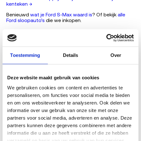
kenteken →
Benieuwd
wat je Ford S-Max waard is
? Of bekijk
alle
Ford sloopauto's
die we inkopen.
Gerelateerde Ford-modellen
Ford StreetKa
Ford Transit
Toestemming
Details
Over
Ford B-Max
Ford C-Max
Ford Fiesta
Ford Focus
Deze website maakt gebruik van cookies
We gebruiken cookies om content en advertenties te 
Bekende mankementen bij de Ford S Max volgens RDW-
personaliseren, om functies voor social media te bieden 
terugroepacties
en om ons websiteverkeer te analyseren. Ook delen we 
informatie over uw gebruik van onze site met onze 
De RDW registreert terugroepacties per model. Voor de
partners voor social media, adverteren en analyse. Deze 
Ford S Max komen deze gebreken in de data naar
partners kunnen deze gegevens combineren met andere 
voren. Een terugroepactie betekent niet dat jouw auto
informatie die u aan ze heeft verstrekt of die ze hebben 
stuk is: controleer met je kenteken bij de RDW of er een
verzameld op basis van uw gebruik van hun services.