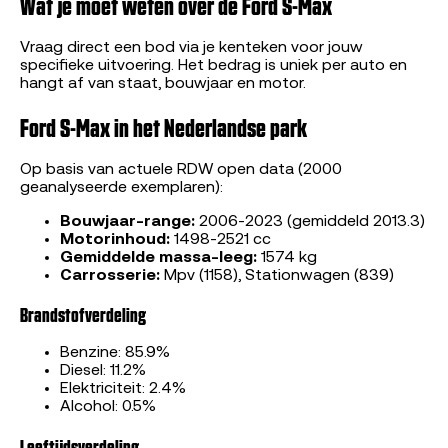
Wat je moet weten over de Ford S-Max
Vraag direct een bod via je kenteken voor jouw
specifieke uitvoering. Het bedrag is uniek per auto en
hangt af van staat, bouwjaar en motor.
Ford S-Max in het Nederlandse park
Op basis van actuele RDW open data (2000
geanalyseerde exemplaren):
Bouwjaar-range:
2006-2023 (gemiddeld 2013.3)
Motorinhoud:
1498-2521 cc
Gemiddelde massa-leeg:
1574 kg
Carrosserie:
Mpv (1158), Stationwagen (839)
Brandstofverdeling
Benzine: 85.9%
Diesel: 11.2%
Elektriciteit: 2.4%
Alcohol: 0.5%
Leeftijdsverdeling