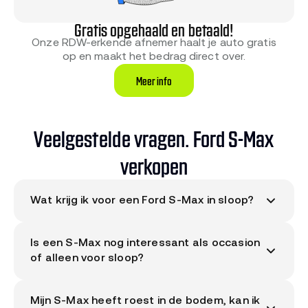
Gratis opgehaald en betaald!
Onze RDW-erkende afnemer haalt je auto gratis
op en maakt het bedrag direct over.
Meer info
Veelgestelde vragen. Ford S-Max
verkopen
Wat krijg ik voor een Ford S-Max in sloop?
Het bod voor jouw Ford S-Max is uniek per auto.
Is een S-Max nog interessant als occasion
Ons systeem berekent het bedrag op basis van
of alleen voor sloop?
staat, bouwjaar, motor, kilometerstand, werkende
katalysator en eventuele schade.
Vraag direct je
Dat hangt af van staat en kilometerstand. Een S-
bod aan via de kentekencheck
, binnen 30
Mijn S-Max heeft roest in de bodem, kan ik
Max onder 150.000 km met geldige APK kan via
seconden weet je wat jouw S-Max oplevert.