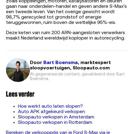
zoals koppelingen, motoren, katalysatoren en deuren
gaan naar onderdelen-handel en geven andere S-Max's
een tweede leven. Van het overige gewicht wordt
98,7% gerecycled tot grondstof of energie
teruggewonnen, ruim boven de wettelijke 95%-eis.
Deze keten van ruim 200 ARN-aangesloten verwerkers
maakt Nederland wereldwijd koploper in autorecycling.
Door
Bart Boensma
, marktexpert
sloopvoertuigen, Sloopauto.com
AI-gegenereerde content, gevalideerd door
Bart
Boensma
.
Lees verder
Hoe werkt auto laten slopen?
Auto APK afgekeurd verkopen
Sloopauto verkopen in Amsterdam
Sloopauto verkopen in Rotterdam
Bereken de verkoopprijs van je Ford S-Max via je