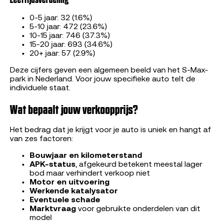
0-5 jaar: 32 (1.6%)
5-10 jaar: 472 (23.6%)
10-15 jaar: 746 (37.3%)
15-20 jaar: 693 (34.6%)
20+ jaar: 57 (2.9%)
Deze cijfers geven een algemeen beeld van het S-Max-
park in Nederland. Voor jouw specifieke auto telt de
individuele staat.
Wat bepaalt jouw verkoopprijs?
Het bedrag dat je krijgt voor je auto is uniek en hangt af
van zes factoren:
Bouwjaar en kilometerstand
APK-status
, afgekeurd betekent meestal lager
bod maar verhindert verkoop niet
Motor en uitvoering
Werkende katalysator
Eventuele schade
Marktvraag
voor gebruikte onderdelen van dit
model