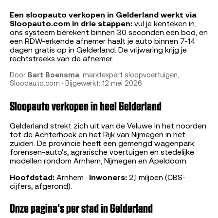
Een sloopauto verkopen in Gelderland werkt via
Sloopauto.com in drie stappen:
vul je kenteken in,
ons systeem berekent binnen 30 seconden een bod, en
een RDW-erkende afnemer haalt je auto binnen 7-14
dagen gratis op in Gelderland. De vrijwaring krijg je
rechtstreeks van de afnemer.
Door
Bart Boensma
, marktexpert sloopvoertuigen,
Sloopauto.com · Bijgewerkt: 12 mei 2026
Sloopauto verkopen in heel Gelderland
Gelderland strekt zich uit van de Veluwe in het noorden
tot de Achterhoek en het Rijk van Nijmegen in het
zuiden. De provincie heeft een gemengd wagenpark:
forensen-auto's, agrarische voertuigen en stedelijke
modellen rondom Arnhem, Nijmegen en Apeldoorn.
Hoofdstad:
Arnhem ·
Inwoners:
2,1 miljoen (CBS-
cijfers, afgerond).
Onze pagina's per stad in Gelderland