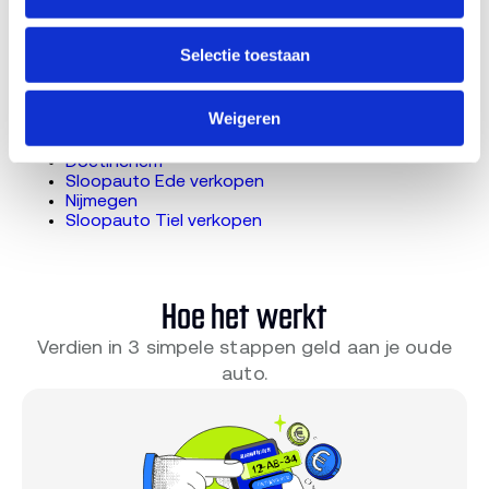
In deze provincie haalt een RDW-erkende afnemer je
auto in elke stad gratis op. Kies je stad voor de lokale
Selectie toestaan
pagina, of vul direct je kenteken in.
Sloopauto Apeldoorn verkopen
Weigeren
Arnhem
Sloopauto Barneveld verkopen
Doetinchem
Sloopauto Ede verkopen
Nijmegen
Sloopauto Tiel verkopen
Hoe het werkt
Verdien in 3 simpele stappen geld aan je oude
auto.