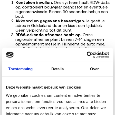
Kenteken invullen.
Ons systeem haalt RDW-data
op, controleert bouwjaar, brandstof en eventuele
eigenarenwissels. Binnen 30 seconden heb je een
bod.
Akkoord en gegevens bevestigen.
Je geeft je
adres in Gelderland door en kiest een tijdsblok.
Geen verplichting tot dit punt.
RDW-erkende afnemer haalt op.
Onze
regionale afnemer plant binnen 7-14 dagen een
ophaalmoment met je in. Hij neemt de auto mee,
geeft direct de vrijwaring af en betaalt het
afgesproken bedrag (bankoverschrijving of
contant).
Het ophalen is gratis voor jou. De RDW-erkende afnemer
Toestemming
Details
Over
is verantwoordelijk voor demontage, vrijwaring en
recycling.
Deze website maakt gebruik van cookies
Lees verder op Sloopauto.com
We gebruiken cookies om content en advertenties te 
personaliseren, om functies voor social media te bieden 
Volkswagen Polo verkopen voor sloop
en om ons websiteverkeer te analyseren. Ook delen we 
Opel Astra verkopen voor sloop
informatie over uw gebruik van onze site met onze 