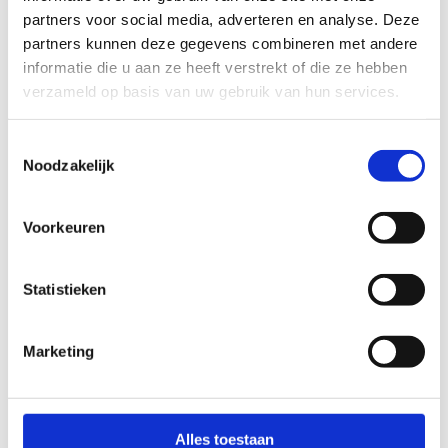
Peugeot 206 verkopen voor sloop
partners voor social media, adverteren en analyse. Deze 
Renault Clio verkopen voor sloop
partners kunnen deze gegevens combineren met andere 
Milieuzones Nederland 2026 - compleet
informatie die u aan ze heeft verstrekt of die ze hebben 
overzicht
verzameld op basis van uw gebruik van hun services.
Hoeveel auto's worden gesloopt in
Nederland?
Toestemmingsselectie
Noodzakelijk
Vraag direct een bod aan voor je sloopauto in
Voorkeuren
Gelderland
Vul je kenteken in en ontvang binnen 30
Statistieken
seconden een eerlijk bod. 100% online, geen
verplichtingen, geen verborgen kosten.
Bereken direct je bod →
Marketing
Sloopauto verkopen per stad in Gelderland
Alles toestaan